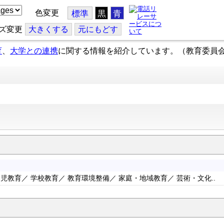
色変更
標準
黒
青
ズ変更
大
きくする
元
にもどす
育
、
大学との連携
に関する情報を紹介しています。（教育委員
児教育／ 学校教育／ 教育環境整備／ 家庭・地域教育／ 芸術・文化..