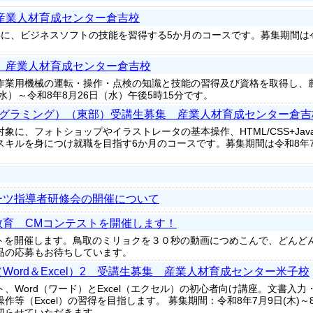
産業人材育成センター倉吉校
に、ビジネスソフトの技能を習得する5か月のコースです。募集期間は令和
 産業人材育成センター倉吉校
作業用機械の運転・操作・点検の知識と技能の習得及び資格を取得し、
水）～令和8年8月26日（水）午後5時15分です。
ebプログラミング）（東部）受講生募集 産業人材育成センター倉吉
、フォトショップやイラストレータの基本操作、HTML/CSS+JavaSc
キルを身につけ就職を目指す6か月のコースです。募集期間は令和8年7
ーツ指導者研修会の開催について
教育 CMコンテストを開催します！
ストを開催します。鳥取のミリョクを３０秒の動画につめこんで、どんど
品の応募もお待ちしています。
ord＆Excel）2 受講生募集 産業人材育成センター米子校
、Word（ワード）とExcel（エクセル）の初心者向け講座。文書入力
等（Excel）の習得を目指します。 募集期間：令和8年7月9日(木)～8
切らせていただきます。