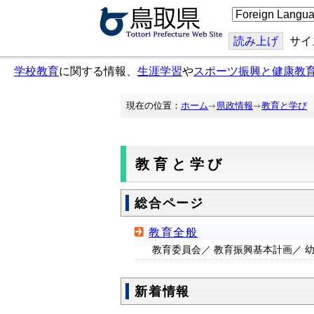
こ
の
ペ
ー
読み上げ
サイ
ジ
を
学校教育
に関する情報、
生涯学習
や
スポーツ振興と健康教
翻
訳
す
る
現在の位置：
ホーム
県政情報
教育と学び
教育と学び
総合ページ
教育全般
教育委員会／ 教育振興基本計画／ 幼
新着情報