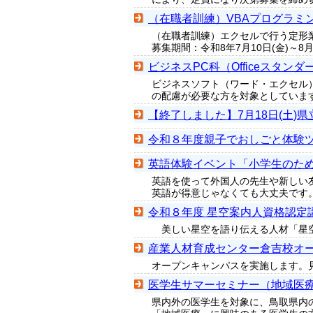
（在職者訓練）VBAプログラミ
（在職者訓練）エクセルで行う定形
募集期間：令和8年7月10日(金)～
ビジネスPC科（Officeスタ
ビジネスソフト（ワード・エクセル
の配慮が必要な方を対象としています
【終了しました】7月18日(土
令和８年度親子でおしごと体験
英語体験イベント「小学生のため
英語を使って外国人の先生や新しい
英語が得意じゃなくても大丈夫です
令和８年度 星空案内人資格認定
美しい星空を語り伝える人材「星空
産業人材育成センター倉吉校オ
オープンキャンパスを実施します。
医学生サマーセミナー（地域医
県内外の医学生を対象に、鳥取県内の