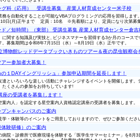
ング科（応用） 受講生募集 産業人材育成センター米子校
業務を自動化することが可能なVBAプログラミングの応用を習得します
8月10日(月)正午まで 定員：10名 ※先着順により、定員になり次第
ンダード／短時間）（東部） 受講生募集 産業人材育成センター倉吉
）に関する知識及び実技と, ビジネスマナーを習得する3か月のコース
。募集期間は令和8年7月15日（水）～8月19日（水）正午です。
)県立博物館レッドデータブックいきものツアー＆夜の昆虫観察会
ツアー参加者大募集！
の１DAYイングリッシュ」参加申込期間を延長します！
友達といろいろな楽しい活動にチャレンジするイベントを開催します。
。たくさんの参加をお待ちしています!
講座の受講者を募集します！
案内人」を認定する星空案内人資格認定講座の受講者を募集します。【
ープンキャンパスのご案内
見学・体験等のイベントをご用意しておりますので、ぜひご参加くださ
療体験研修）のご案内
病院・診療所で医療現場を体験する「医学生サマーセミナー」を8月3日