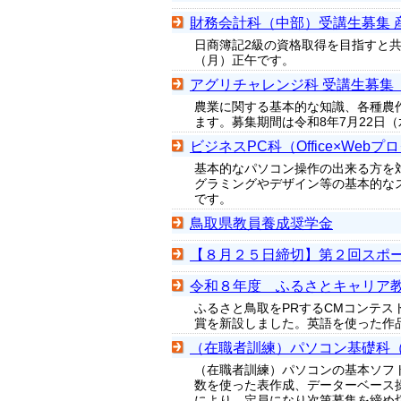
財務会計科（中部）受講生募集 
日商簿記2級の資格取得を目指すと共
（月）正午です。
アグリチャレンジ科 受講生募集
農業に関する基本的な知識、各種農
ます。募集期間は令和8年7月22日（
ビジネスPC科（Office×W
基本的なパソコン操作の出来る方を対象に
グラミングやデザイン等の基本的なス
です。
鳥取県教員養成奨学金
【８月２５日締切】第２回スポ
令和８年度 ふるさとキャリア
ふるさと鳥取をPRするCMコンテ
賞を新設しました。英語を使った作
（在職者訓練）パソコン基礎科（W
（在職者訓練）パソコンの基本ソフト
数を使った表作成、データーベース操作
により、定員になり次第募集を締め