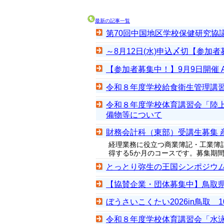
最新の記事一覧
第70回中国地区学校保健研究協
～8月12日(水)申込〆切【参加
【参加者募集中！】9月9日開催 
令和８年度学校給食衛生管理講
令和８年度学校体育講習会「陸
備物等について
財務会計科（東部）受講生募集 
経理業務に役立つ商業簿記・工業簿
得する5か月のコースです。募集期間は
とっとり弥生の王国シンポジウム
【協賛企業・団体募集中】鳥取
ぼうさいこくたい2026in鳥取
令和８年度学校体育講習会「水