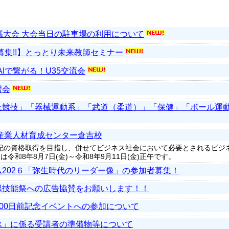
議大会 大会当日の駐車場の利用について
者募集!!】とっとり未来教師セミナー
AIで繋がる！U35交流会
習会
上競技」「器械運動系」「武道（柔道）」「保健」「ボール運
産業人材育成センター倉吉校
記の資格取得を目指し、併せてビジネス社会において必要とされるビジ
令和8年8月7日(金)～令和8年9月11日(金)正午です。
202６「弥生時代のリーダー像」の参加者募集！
県技能祭への広告協賛をお願いします！！
 100日前記念イベントへの参加について
泳」に係る受講者の準備物等について