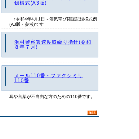
録様式(A3版)
↑令和4年4月1日～酒気帯び確認記録様式例
(A3版・参考)です
浜村警察署速度取締り指針(令和
８年７月)
メール110番・ファクシミリ
110番
耳や言葉が不自由な方のための110番です。
お知らせ（鳥取県警察本部ホー
ムページ）