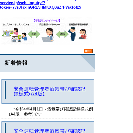
service.jp/web_inquiry/?
token=7vsJFixInGRE9HMKXQ3uZrPWa1ofz5
新着情報
安全運転管理者酒気帯び確認記
録様式(A4版)
↑令和4年4月1日～酒気帯び確認記録様式例
(A4版・参考)です
安全運転管理者酒気帯び確認記