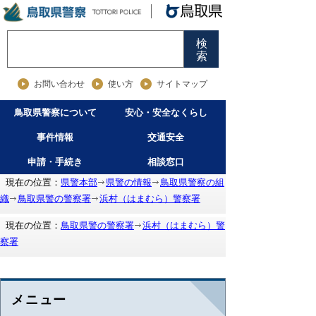
検
索
お問い合わせ
使い方
サイトマップ
鳥取県警察について
安心・安全なくらし
事件情報
交通安全
申請・手続き
相談窓口
現在の位置：
県警本部
県警の情報
鳥取県警察の組
織
鳥取県警の警察署
浜村（はまむら）警察署
現在の位置：
鳥取県警の警察署
浜村（はまむら）警
察署
メニュー