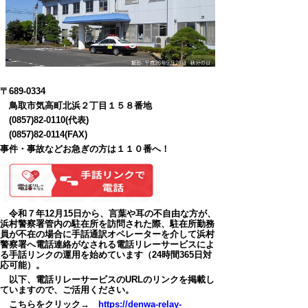
〒689-0334
鳥取市気高町北浜２丁目１５８番地
(0857)82-0110(代表)
(0857)82-0114(FAX)
事件・事故などお急ぎの方は１１０番へ！
令和７年12月15日から、言葉や耳の不自由な方が、
浜村警察署管内の駐在所を訪問された際、駐在所勤務
員が不在の場合に手話通訳オペレーターを介して浜村
警察署へ電話連絡がなされる電話リレーサービスによ
る手話リンクの運用を始めています（24時間365日対
応可能）。
以下、電話リレーサービスのURLのリンクを掲載し
ていますので、ご活用ください。
こちらをクリック→
https://denwa-relay-