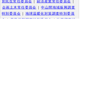
育民生常任委員会
｜
経済産業常任委員会
｜
企画土木常任委員会
｜
中山間地域振興調査
特別委員会
｜
地球温暖化対策調査特別委員
会
｜
産業振興調査特別委員会
｜
決算審査特
別委員会
▲ページ上部に戻る
と
個人情報保護
|
リンクについて
|
著作権に
り
ついて
|
アクセシビリティ
ネ
このサイトへのご意見・お問い合わせ
ッ
→
鳥取県議会の場所
ト
鳥取県議会事務局
〒680-8570 鳥取県鳥取市東町1-220
へ
電話番号:
0857-26-7460
ファクシミリ:0857-26-7461
の
メール：
gikaisoumu@pref.tottori.lg.jp
Copyright(C) 2006～ 鳥取県(Tottori Prefectural
Government) All Rights Reserved. 法人番号
7000020310000