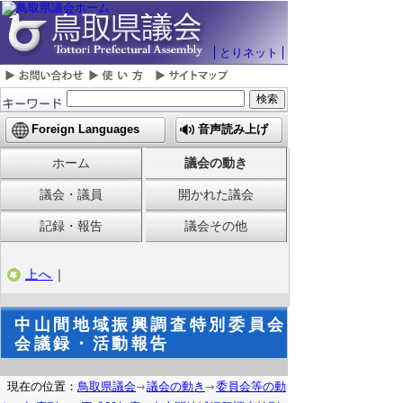
とりネット
Foreign Languages
音声読み上げ
ホーム
議会の動き
議会・議員
開かれた議会
記録・報告
議会その他
上へ
｜
中山間地域振興調査特別委員会
会議録・活動報告
現在の位置：
鳥取県議会
議会の動き
委員会等の動