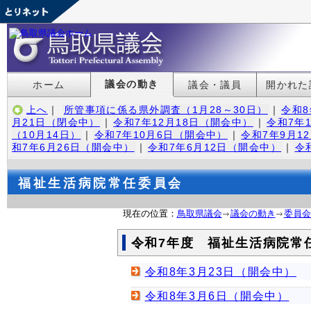
議会の動き
ホーム
議会・議員
開かれた
上へ
｜
所管事項に係る県外調査（1月28～30日）
｜
令和8
月21日（閉会中）
｜
令和7年12月18日（開会中）
｜
令和7年
（10月14日）
｜
令和7年10月6日（開会中）
｜
令和7年9月1
和7年6月26日（開会中）
｜
令和7年6月12日（開会中）
｜
令
福祉生活病院常任委員会
現在の位置：
鳥取県議会
議会の動き
委員会
令和7年度 福祉生活病院常
令和8年3月23日（開会中）
令和8年3月6日（開会中）