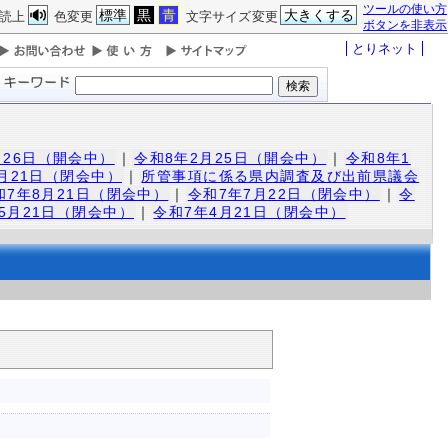
ツールの使い方
標準
黒
青
大きくする
読上
色変更
文字サイズ変更
ボタンを非表示
とりネット
月26日（開会中）
｜
令和8年2月25日（開会中）
｜
令和8年1
1月21日（閉会中）
｜
所管事項に係る県内調査及び出前県議会
和7年8月21日（閉会中）
｜
令和7年7月22日（閉会中）
｜
令
5月21日（閉会中）
｜
令和7年4月21日（閉会中）