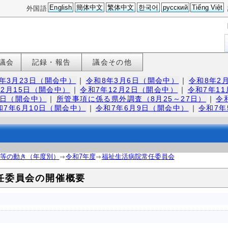
English
簡体中文
繁体中文
한국어
русский
Tiếng Việt
外国語
議会
記録・報告
議会その他
年3月23日（開会中）
｜
令和8年3月6日（開会中）
｜
令和8年2
12月15日（開会中）
｜
令和7年12月2日（開会中）
｜
令和7年1
2日（開会中）
｜
所管事項に係る県外調査（8月25～27日）
｜
令
和7年6月10日（開会中）
｜
令和7年6月9日（開会中）
｜
令和7年
等の動き（年度別）
令和7年度
福祉生活病院常任委員会
任委員会の開催概要