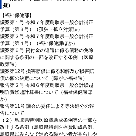
疑）
【福祉保健部】
議案第１号 令和７年度鳥取県一般会計補正
予算（第３号）（孤独・孤立対策課）
議案第２号 令和７年度鳥取県一般会計補正
予算（第４号）（福祉保健課ほか）
議案第６号 貸付金の返還に係る債務の免除
に関する条例の一部を改正する条例 （医療
政策課）
議案第12号 損害賠償に係る和解及び損害賠
償の額の決定について（障がい福祉課）
報告第２号 令和６年度鳥取県一般会計繰越
明許費繰越計算書について（福祉保健課ほ
か）
報告第11号 議会の委任による専決処分の報
告について
（２）鳥取県特別医療費助成条例等の一部を
改正する条例（鳥取県特別医療費助成条例、
鳥取県民みんなで進める障がい者が暮らしや