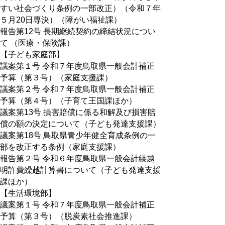
すい社会づくり条例の一部改正）（令和７年
５月20日専決）（障がい福祉課）
報告第12号 長期継続契約の締結状況につい
て （医療・保険課）
【子ども家庭部】
議案第１号 令和７年度鳥取県一般会計補正
予算（第３号）（家庭支援課）
議案第２号 令和７年度鳥取県一般会計補正
予算（第４号）（子育て王国課ほか）
議案第13号 損害賠償に係る和解及び損害賠
償の額の決定について（子ども発達支援課）
議案第18号 鳥取県青少年健全育成条例の一
部を改正する条例（家庭支援課）
報告第２号 令和６年度鳥取県一般会計繰越
明許費繰越計算書について（子ども発達支援
課ほか）
【生活環境部】
議案第１号 令和７年度鳥取県一般会計補正
予算（第３号）（脱炭素社会推進課）