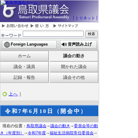
とりネット
Foreign Languages
音声読み上げ
ホーム
議会の動き
議会・議員
開かれた議会
記録・報告
議会その他
上へ
｜
令和7年6月10日（開会中）
現在の位置：
鳥取県議会
議会の動き
委員会等の動
き（年度別）
令和7年度
福祉生活病院常任委員会