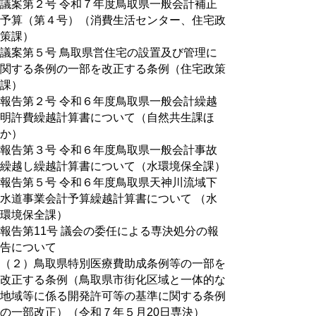
議案第２号 令和７年度鳥取県一般会計補正
予算（第４号）（消費生活センター、住宅政
策課）
議案第５号 鳥取県営住宅の設置及び管理に
関する条例の一部を改正する条例（住宅政策
課）
報告第２号 令和６年度鳥取県一般会計繰越
明許費繰越計算書について（自然共生課ほ
か）
報告第３号 令和６年度鳥取県一般会計事故
繰越し繰越計算書について（水環境保全課）
報告第５号 令和６年度鳥取県天神川流域下
水道事業会計予算繰越計算書について （水
環境保全課）
報告第11号 議会の委任による専決処分の報
告について
（２）鳥取県特別医療費助成条例等の一部を
改正する条例（鳥取県市街化区域と一体的な
地域等に係る開発許可等の基準に関する条例
の一部改正）（令和７年５月20日専決）