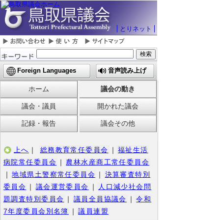
とりネット
Foreign Languages
音声読み上げ
ホーム
議会の動き
議会・議員
開かれた議会
記録・報告
議会その他
上へ
｜
総務教育常任委員会
｜
福祉生活
病院常任委員会
｜
農林水産商工常任委員会
｜
地域県土警察常任委員会
｜
決算審査特別
委員会
｜
議会運営委員会
｜
人口減少社会問
題調査特別委員会
｜
議員全員協議会
｜
令和
7年度委員会別名簿
｜
議員連盟