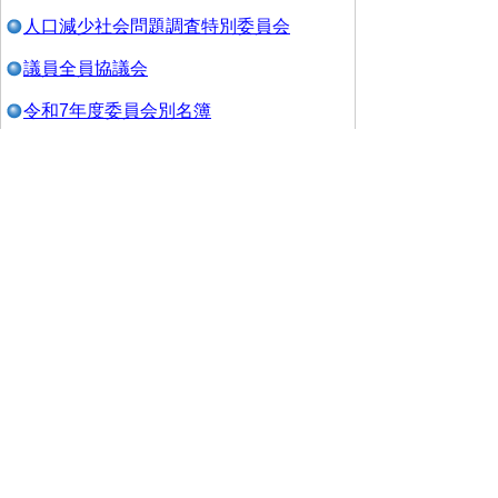
人口減少社会問題調査特別委員会
議員全員協議会
令和7年度委員会別名簿
令和７年度議員連盟
▲ページ上部に戻る
と
個人情報保護
|
リンクについて
|
著作権に
り
ついて
|
アクセシビリティ
ネ
このサイトへのご意見・お問い合わせ
ッ
→
鳥取県議会の場所
ト
鳥取県議会事務局
〒680-8570 鳥取県鳥取市東町1-220
へ
電話番号:
0857-26-7460
ファクシミリ:0857-26-7461
の