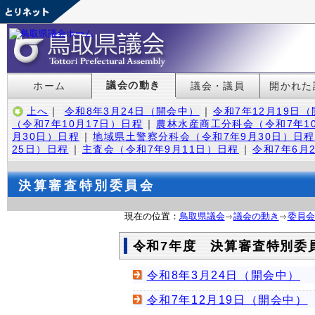
議会の動き
ホーム
議会・議員
開かれた
上へ
｜
令和8年3月24日（開会中）
｜
令和7年12月19日
（令和7年10月17日）日程
｜
農林水産商工分科会（令和7年1
月30日）日程
｜
地域県土警察分科会（令和7年9月30日）日程
25日）日程
｜
主査会（令和7年9月11日）日程
｜
令和7年6月
決算審査特別委員会
現在の位置：
鳥取県議会
議会の動き
委員会
令和7年度 決算審査特別委
令和8年3月24日（開会中）
令和7年12月19日（開会中）