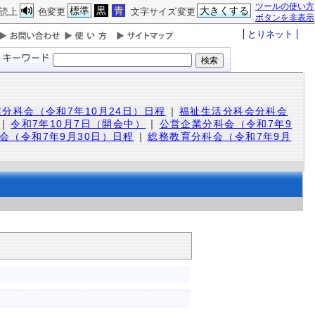
ツールの使い方
標準
黒
青
大きくする
読上
色変更
文字サイズ変更
ボタンを非表示
とりネット
分科会（令和7年10月24日）日程
｜
福祉生活分科会分科会
｜
令和7年10月7日（開会中）
｜
公営企業分科会（令和7年9
会（令和7年9月30日）日程
｜
総務教育分科会（令和7年9月