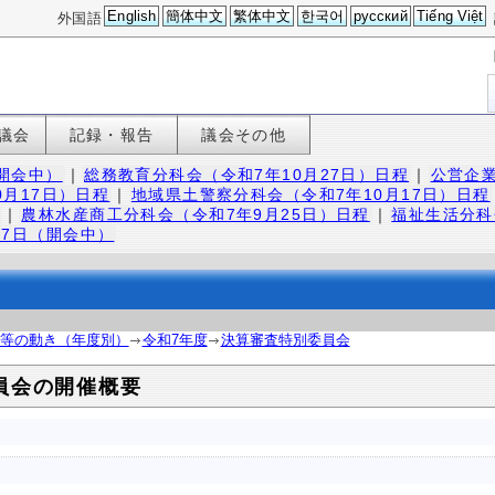
English
簡体中文
繁体中文
한국어
русский
Tiếng Việt
外国語
議会
記録・報告
議会その他
（開会中）
｜
総務教育分科会（令和7年10月27日）日程
｜
公営企業
0月17日）日程
｜
地域県土警察分科会（令和7年10月17日）日程
｜
農林水産商工分科会（令和7年9月25日）日程
｜
福祉生活分科
27日（開会中）
等の動き（年度別）
令和7年度
決算審査特別委員会
員会の開催概要