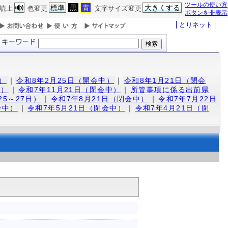
ツールの使い方
標準
黒
青
大きくする
読上
色変更
文字サイズ変更
ボタンを非表示
とりネット
）
｜
令和8年2月25日（開会中）
｜
令和8年1月21日（閉会
中）
｜
令和7年11月21日（閉会中）
｜
所管事項に係る出前県
5～27日）
｜
令和7年8月21日（閉会中）
｜
令和7年7月22日
会中）
｜
令和7年5月21日（閉会中）
｜
令和7年4月21日（閉