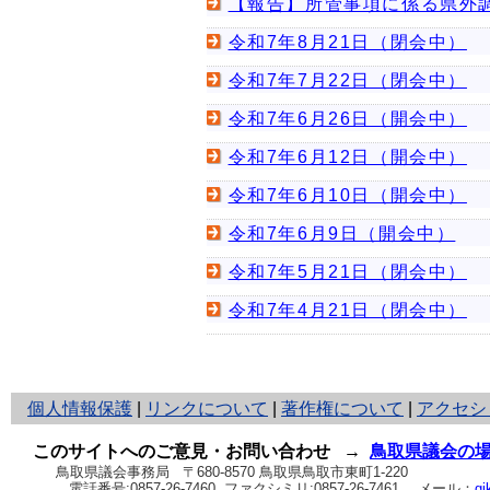
【報告】所管事項に係る県外調
令和7年8月21日（閉会中）
令和7年7月22日（閉会中）
令和7年6月26日（開会中）
令和7年6月12日（開会中）
令和7年6月10日（開会中）
令和7年6月9日（開会中）
令和7年5月21日（閉会中）
令和7年4月21日（閉会中）
と
個人情報保護
|
リンクについて
|
著作権について
|
アクセシ
り
ネ
このサイトへのご意見・お問い合わせ
→
鳥取県議会の
ッ
鳥取県議会事務局
〒680-8570 鳥取県鳥取市東町1-220
電話番号:
0857-26-7460
ファクシミリ:0857-26-7461
メール：
gi