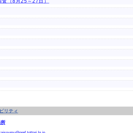
査（8月25～27日）
ビリティ
場所
kaisoumu@pref.tottori.lg.jp