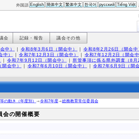
English
簡体中文
繁体中文
한국어
русский
Tiếng Việt
外国語
議会
記録・報告
議会その他
開会中）
｜
令和8年3月6日（開会中）
｜
令和8年2月26日（開会中
開会中）
｜
令和7年12月3日（開会中）
｜
令和7年12月2日（開会
）
｜
令和7年9月12日（開会中）
｜
所管事項に係る県外調査（8月2
日（開会中）
｜
令和7年6月10日（開会中）
｜
令和7年6月9日（開
等の動き（年度別）
令和7年度
総務教育常任委員会
員会の開催概要