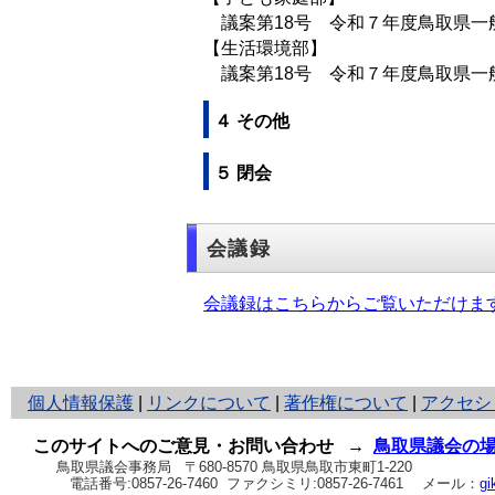
議案第18号 令和７年度鳥取県一
【生活環境部】
議案第18号 令和７年度鳥取県一
４ その他
５ 閉会
会議録
会議録はこちらからご覧いただけま
と
個人情報保護
|
リンクについて
|
著作権について
|
アクセシ
り
ネ
このサイトへのご意見・お問い合わせ
→
鳥取県議会の
ッ
鳥取県議会事務局
〒680-8570 鳥取県鳥取市東町1-220
電話番号:
0857-26-7460
ファクシミリ:0857-26-7461
メール：
gi
ト