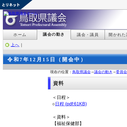
議会の動き
ホーム
議会・議員
開かれた
上へ
｜
令和7年12月15日（開会中）
現在の位置：
鳥取県議会
議会の動き
委員会
資料
＜日程＞
○
日程 (pdf:61KB)
＜資料＞
【福祉保健部】