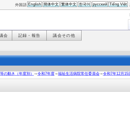
English
簡体中文
繁体中文
한국어
русский
Tiếng Việt
外国語
議会
記録・報告
議会その他
等の動き（年度別）
令和7年度
福祉生活病院常任委員会
令和7年12月1