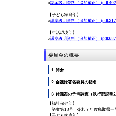
○
議案説明資料（追加補正） (pdf:402
【子ども家庭部】
○
議案説明資料（追加補正） (pdf:317
【生活環境部】
○
議案説明資料（追加補正） (pdf:687
委員会の概要
１ 開会
２ 会議録署名委員の指名
３ 付議案の予備調査（執行部説明
【福祉保健部】
議案第18号 令和７年度鳥取県一
【子ども家庭部】