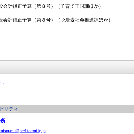
般会計補正予算（第８号）（子育て王国課ほか）
般会計補正予算（第８号）（脱炭素社会推進課ほか）
す。
ビリティ
場所
kaisoumu@pref.tottori.lg.jp