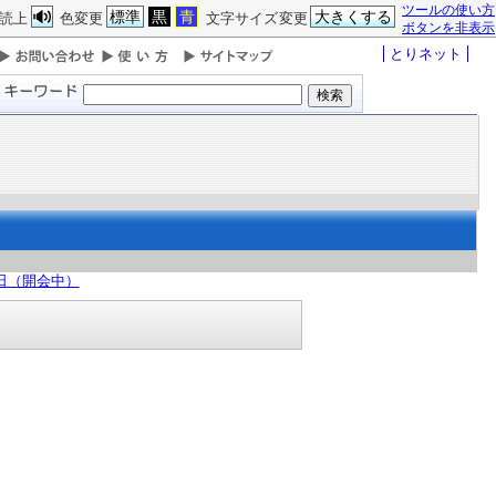
ツールの使い方
標準
黒
青
大きくする
読上
色変更
文字サイズ変更
ボタンを非表示
とりネット
5日（開会中）