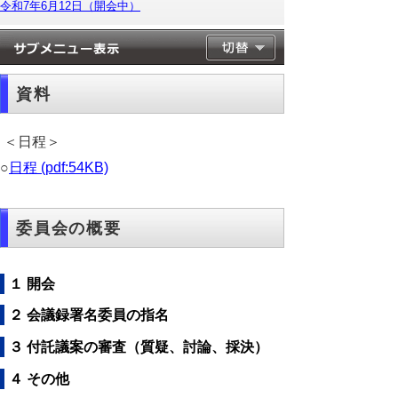
令和7年6月12日（開会中）
資料
＜日程＞
○
日程 (pdf:54KB)
委員会の概要
１ 開会
２ 会議録署名委員の指名
３ 付託議案の審査（質疑、討論、採決）
４ その他