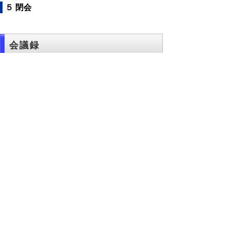
５ 閉会
会議録
会議録はこちらからご覧いただけます。
▲ページ上部に戻る
と
個人情報保護
|
リンクについて
|
著作権に
り
ついて
|
アクセシビリティ
ネ
このサイトへのご意見・お問い合わせ
ッ
→
鳥取県議会の場所
ト
鳥取県議会事務局
〒680-8570 鳥取県鳥取市東町1-220
へ
電話番号:
0857-26-7460
ファクシミリ:0857-26-7461
の
メール：
gikaisoumu@pref.tottori.lg.jp