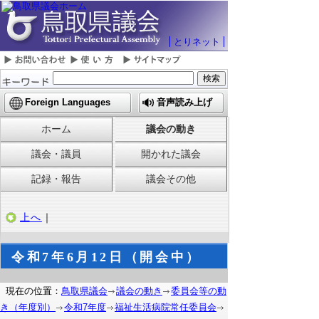
とりネット
Foreign Languages
音声読み上げ
ホーム
議会の動き
議会・議員
開かれた議会
記録・報告
議会その他
上へ
｜
令和7年6月12日（開会中）
現在の位置：
鳥取県議会
議会の動き
委員会等の動
き（年度別）
令和7年度
福祉生活病院常任委員会