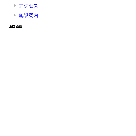
アクセス
施設案内
組織
院長挨拶
医療局
看護局
医療技術局
事務局
その他の部署
その他
お知らせ
講演・研修