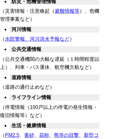
防災・危機管理情報
（災害情報・注意喚起（
避難情報等
）、危機
管理事案など）
河川情報
（
水防警報、河川洪水予報など
）
公共交通情報
（公共交通機関の大幅な遅延（１時間程度以
上）、列車・バス運休、航空機欠航など）
道路情報
（道路の通行止めなど）
ライフライン情報
（停電情報（100戸以上の停電の発生情報・
復旧情報等）など）
生活・健康情報
（
PM2.5
、
黄砂
、
花粉
、
熊等の目撃
、
新型コ