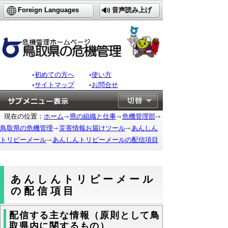
Foreign Languages
音声読み上げ
初めての方へ
使い方
サイトマップ
お問合せ
現在の位置：
ホーム
県の組織と仕事
危機管理部
鳥取県の危機管理
災害情報お届けツール
あんしん
トリピーメール
あんしんトリピーメールの配信項目
あんしんトリピーメール
の配信項目
配信する主な情報（原則として鳥
取県内に関するもの）