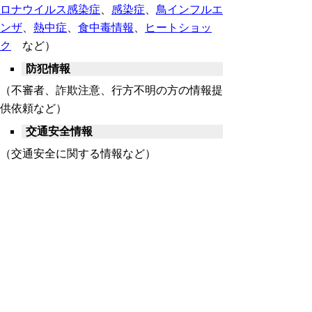
ロナウイルス感染症
、
感染症
、
鳥インフルエ
ンザ
、
熱中症
、
食中毒情報
、
ヒートショッ
ク
など）
防犯情報
（不審者、詐欺注意、行方不明の方の情報提
供依頼など）
交通安全情報
（交通安全に関する情報など）
安心安全イベント情報
メールが配信できない場合、登録
解除することがあります
登録されたメールアドレスに配信できない場
合、登録を解除することがありますので、ご