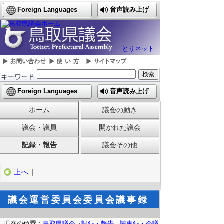
Foreign Languages
音声読み上げ
とりネット
Foreign Languages
音声読み上げ
ホーム
議会の動き
議会・議員
開かれた議会
記録・報告
議会その他
上へ
｜
議会運営委員会委員会議事録
現在の位置：
鳥取県議会
記録・報告
議事録・会議