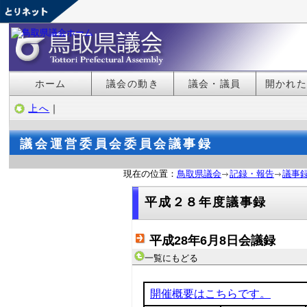
ホーム
議会の動き
議会・議員
開かれ
上へ
｜
議会運営委員会委員会議事録
現在の位置：
鳥取県議会
記録・報告
議事
平成２８年度議事録
平成28年6月8日会議録
一覧にもどる
開催概要はこちらです。