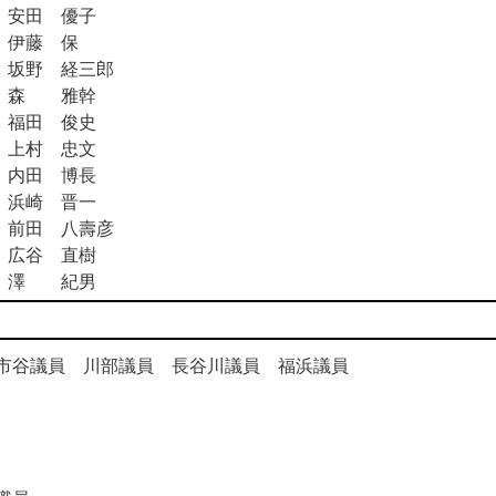
安田 優子
伊藤 保
坂野 経三郎
森 雅幹
福田 俊史
上村 忠文
内田 博長
浜崎 晋一
前田 八壽彦
広谷 直樹
澤 紀男
）
長 市谷議員 川部議員 長谷川議員 福浜議員