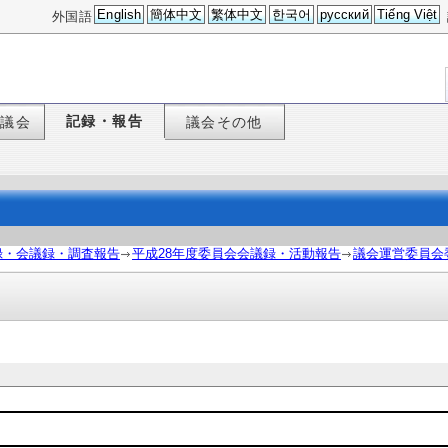
English
簡体中文
繁体中文
한국어
русский
Tiếng Việt
外国語
記録・報告
た議会
議会その他
録・会議録・調査報告
平成28年度委員会会議録・活動報告
議会運営委員会