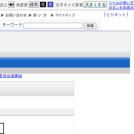
ツールの使い方
標準
黒
青
大きくする
読上
色変更
文字サイズ変更
ボタンを非表示
とりネット
委員会議事録