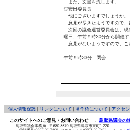
また、文書を流します。
◎安田委員長
他にございますでしょうか。
意見が尽きたようですので、
次回の議会運営委員会は、現在
曜日、午前９時30分から開催
意見がないようですので、こ
午前９時33分 閉会
──────────────
と
個人情報保護
|
リンクについて
|
著作権について
|
アクセ
り
ネ
このサイトへのご意見・お問い合わせ
→
鳥取県議会の
ッ
鳥取県議会事務局
〒680-8570 鳥取県鳥取市東町1-220