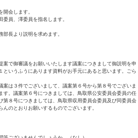
を開会します。
田委員、澤委員を指名します。
務部長より説明を求めます。
提案で御審議をお願いいたします議案につきまして御説明を申
１というふうにあります資料がお手元にあると思います。ごら
議案は３件でございまして、議案第６号から第８号でございま
ます。議案第６号につきましては、鳥取県公安委員会委員の任
び第８号につきましては、鳥取県収用委員会委員及び同委員会
らんのとおりお願いするものでございます。
問等ございませんでしょうか。（なし）