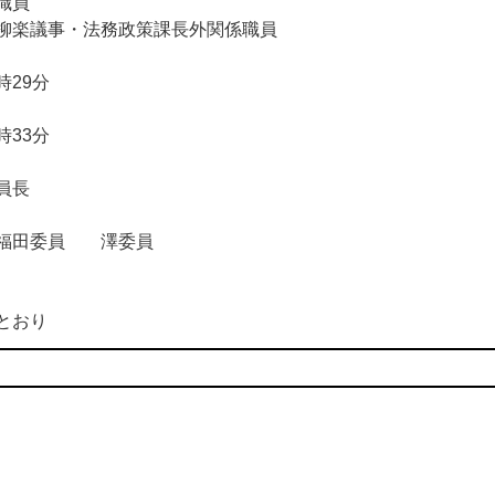
職員
柳楽議事・法務政策課長外関係職員
29分
33分
員長
 福田委員 澤委員
とおり