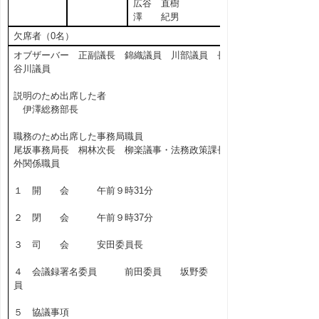
広谷 直樹
澤 紀男
欠席者（0名）
オブザーバー 正副議長 錦織議員 川部議員 長
谷川議員
説明のため出席した者
伊澤総務部長
職務のため出席した事務局職員
尾坂事務局長 桐林次長 柳楽議事・法務政策課長
外関係職員
１ 開 会 午前９時31分
２ 閉 会 午前９時37分
３ 司 会 安田委員長
４ 会議録署名委員 前田委員 坂野委
員
５ 協議事項