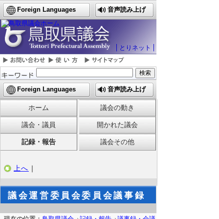
Foreign Languages
音声読み上げ
とりネット
Foreign Languages
音声読み上げ
ホーム
議会の動き
議会・議員
開かれた議会
記録・報告
議会その他
上へ
｜
議会運営委員会委員会議事録
現在の位置：
鳥取県議会
記録・報告
議事録・会議