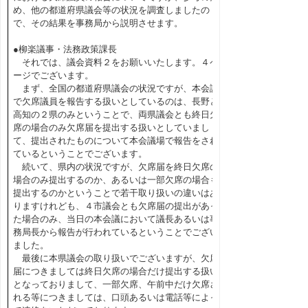
め、他の都道府県議会等の状況を調査しましたの
で、その結果を事務局から説明させます。
●柳楽議事・法務政策課長
それでは、議会資料２をお願いいたします。４ペ
ージでございます。
まず、全国の都道府県議会の状況ですが、本会議
で欠席議員を報告する扱いとしているのは、長野と
高知の２県のみということで、両県議会とも終日欠
席の場合のみ欠席届を提出する扱いとしていまし
て、提出されたものについて本会議場で報告をされ
ているということでございます。
続いて、県内の状況ですが、欠席届を終日欠席の
場合のみ提出するのか、あるいは一部欠席の場合も
提出するのかということで若干取り扱いの違いはあ
りますけれども、４市議会とも欠席届の提出があっ
た場合のみ、当日の本会議において議長あるいは事
務局長から報告が行われているということでござい
ました。
最後に本県議会の取り扱いでございますが、欠席
届につきましては終日欠席の場合だけ提出する扱い
となっておりまして、一部欠席、午前中だけ欠席さ
れる等につきましては、口頭あるいは電話等によっ