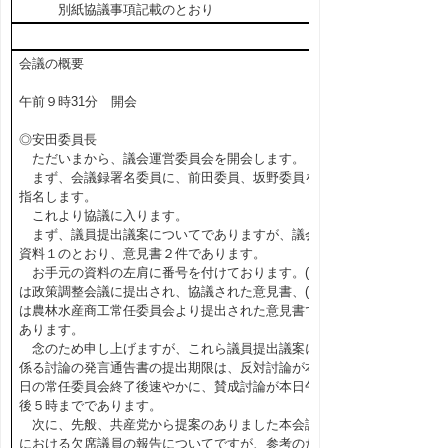
別紙協議事項記載のとおり
会議の概要
午前９時31分 開会
◎安田委員長
ただいまから、議会運営委員会を開会します。
まず、会議録署名委員に、前田委員、坂野委員を
指名します。
これより協議に入ります。
まず、議員提出議案についてでありますが、議会
資料１のとおり、意見書２件であります。
お手元の資料の左肩に番号を付けております。(1)
は政策調整会議に提出され、協議された意見書、(2)
は農林水産商工常任委員会より提出された意見書で
あります。
念のため申し上げますが、これら議員提出議案に
係る討論の発言通告書の提出期限は、反対討論が本
日の常任委員会終了後速やかに、賛成討論が本日午
後５時までであります。
次に、先般、共産党から提案のありました本会議
における欠席議員の報告についてですが、参考のた