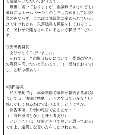
て連絡をいただいております。
最後に書いておりますが、会議録ですけれども会
議録にはホームページ上のものも含めまして出席議
員のみならず、これは会議規則に定められているわ
けですけれども、欠席議員も掲載をしておりまし
て、それが公開をされているという状況でございま
す。
◎安田委員長
ありがとうございました。
それでは、この取り扱いについて、委員の皆さん
の意見を伺いたいと思います。（「従前どおりで良
し」と呼ぶ者あり）
○前田委員
私の感覚では、本会議場で議長が報告する事項に
ついては、法律に準拠したものではないかなという
感じがしておるわけであります。どうですか。
報告事項。月例の報告であるとか・・・・・・
（「海外派遣とか」と呼ぶ者あり）
ということは、従前どおりで良いと思っておるの
ですよ。遠回しな言い方をしたけれども。