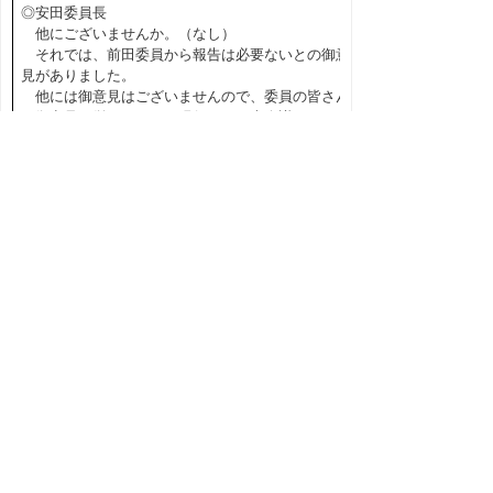
◎安田委員長
他にございませんか。（なし）
それでは、前田委員から報告は必要ないとの御意
見がありました。
他には御意見はございませんので、委員の皆さん
の御意見に従いまして、現行どおり本会議における
欠席議員の報告は行わないということで、よろしい
でしょうか。（「異議なし」と呼ぶ者あり）
御異議がないようですので、そのように決定しま
した。
○錦織議員
他の都道府県など調べていただきましてありがと
うございます。
今、前田委員が従前どおりで良いということをお
っしゃいまして、皆さんもそういったことで決まっ
たわけですけれども、そういう方向性は大変残念に
思います。開かれた議会を標榜している鳥取県議会
ですからこういったことは積極的に取り上げたほう
が私は良かったというふうに思っています。
◎安田委員長
御意見を頂戴しました。