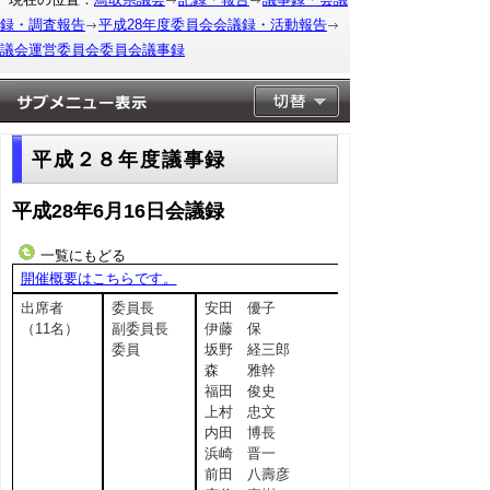
録・調査報告
平成28年度委員会会議録・活動報告
議会運営委員会委員会議事録
平成２８年度議事録
平成28年6月16日会議録
一覧にもどる
開催概要はこちらです。
出席者
委員長
安田 優子
（11名）
副委員長
伊藤 保
委員
坂野 経三郎
森 雅幹
福田 俊史
上村 忠文
内田 博長
浜崎 晋一
前田 八壽彦