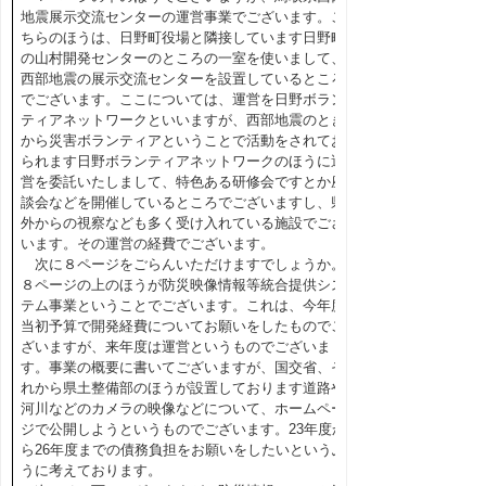
地震展示交流センターの運営事業でございます。こ
ちらのほうは、日野町役場と隣接しています日野町
の山村開発センターのところの一室を使いまして、
西部地震の展示交流センターを設置しているところ
でございます。ここについては、運営を日野ボラン
ティアネットワークといいますが、西部地震のとき
から災害ボランティアということで活動をされてお
られます日野ボランティアネットワークのほうに運
営を委託いたしまして、特色ある研修会ですとか座
談会などを開催しているところでございますし、県
外からの視察なども多く受け入れている施設でござ
います。その運営の経費でございます。
次に８ページをごらんいただけますでしょうか。
８ページの上のほうが防災映像情報等統合提供シス
テム事業ということでございます。これは、今年度
当初予算で開発経費についてお願いをしたものでご
ざいますが、来年度は運営というものでございま
す。事業の概要に書いてございますが、国交省、そ
れから県土整備部のほうが設置しております道路や
河川などのカメラの映像などについて、ホームペー
ジで公開しようというものでございます。23年度か
ら26年度までの債務負担をお願いをしたいというふ
うに考えております。