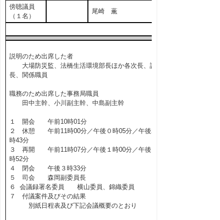
傍聴議員
尾崎 薫
（１名）
説明のため出席した者
大場防災監、法橋生活環境部長ほか各次長、課
長、関係職員
職務のため出席した事務局職員
田中主幹、小川副主幹、中島副主幹
１ 開会 午前10時01分
２ 休憩 午前11時00分／午後０時05分／午後2
時43分
３ 再開 午前11時07分／午後１時00分／午後２
時52分
４ 閉会 午後３時33分
５ 司会 森岡副委員長
６ 会議録署名委員 横山委員、錦織委員
７ 付議案件及びその結果
別紙日程表及び下記会議概要のとおり