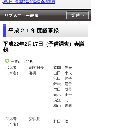
福祉生活病院常任委員会議事録
平成２１年度議事録
平成22年2月17日（予備調査）会議
録
一覧にもどる
出席者
副委員長
森岡 俊夫
（８名）
委員
山田 幸夫
浜田 妙子
錦織 陽子
内田 博長
斉木 正一
廣江 弌
横山 隆義
欠席者
委員長
野田 修
（１名）