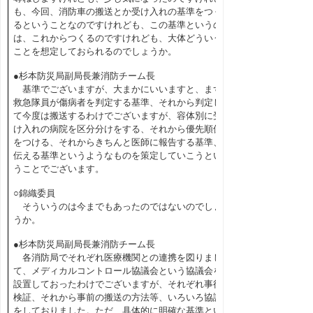
も、今回、消防車の搬送とか受け入れの基準をつく
るということなのですけれども、この基準というの
は、これからつくるのですけれども、大体どういう
ことを想定しておられるのでしょうか。
●杉本防災局副局長兼消防チーム長
基準でございますが、大まかにいいますと、まず
救急隊員が傷病者を判定する基準、それから判定し
て今度は搬送するわけでございますが、容体別に受
け入れの病院を区分分けをする、それから優先順位
をつける、それからきちんと医師に報告する基準、
伝える基準というようなものを策定していこうとい
うことでございます。
○錦織委員
そういうのは今までもあったのではないのでしょ
うか。
●杉本防災局副局長兼消防チーム長
各消防局でそれぞれ医療機関との連携を図りまし
て、メディカルコントロール協議会という協議会を
設置しておったわけでございますが、それぞれ事後
検証、それから事前の搬送の方法等、いろいろ協議
をしておりました。ただ、具体的に明確な基準とい