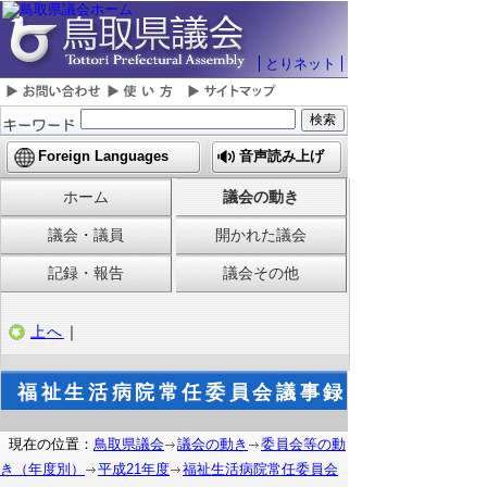
とりネット
Foreign Languages
音声読み上げ
ホーム
議会の動き
議会・議員
開かれた議会
記録・報告
議会その他
上へ
｜
福祉生活病院常任委員会議事録
現在の位置：
鳥取県議会
議会の動き
委員会等の動
き（年度別）
平成21年度
福祉生活病院常任委員会