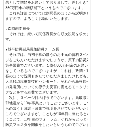
果として増額をお願いしておりまして、差し引きで
350万円余の増額補正というものでございます。
これも詳細については副局長のほうから説明させ
ますので、よろしくお願いいたします。
○森岡副委員長
それでは、続いて関係課長から順次説明を求めま
す。
●城平防災副局長兼防災チーム長
それでは、当初予算のほうのお手元の資料２ペー
ジをごらんいただけますでしょうか。原子力防災対
策事業費でございます。１億4,800万円余のお願い
をしているものでございますが、これは、政調・政
審のほうで説明もさせていただきましたけれども、
人形峠環境事業技術センターと、それから島根原子
力発電所についての原子力災害に備えるモニタリン
グなどをする経費でございます。
次に、３ページ目のほうでございます。鳥取県西
部地震から10年事業ということでございます。こち
らのほうも政調・政審で説明をさせていただいたと
ころでございますが、ことしが10年目に当たるとい
うことで、10年目のフォーラム、それからとっとり
防災フェスタを開催をしたいというものでございま