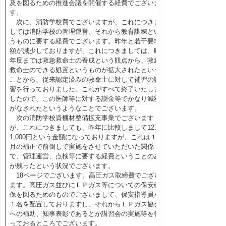
及を図るための推進会議を開催する経費でございま
す。
次に、消防学校費でございますが、これにつきま
しては消防学校の管理運営、それから教育訓練とい
うものに要する経費でございます。昨年と若干要求
額が減少しておりますが、これにつきましては、昨
年度までは救急救命士の養成という観点から、救急
救命士のできる処置というものが拡大されたという
ことから、従来認定済みの救命士に対して補習の講
習を行っておりました。これがすべて終了いたしま
したので、この医師等に対する謝金等でかなり減額
がなされたというようなことでございます。
次の消防学校資機材整備拡充事業でございます
が、これにつきましても、昨年に比較しまして12万
1,000円という金額になっておりますが、これは１
月の補正で前倒しで実施をさせていただいた関係
で、管理運営、点検等に要する経費ということのみ
が残ったという状況でございます。
18ページでございます。高圧ガス取締費でござい
ます。高圧ガス並びにＬＰガス等についての保安確
保を図るためのものでございまして、保安指導員を
１名を配置しておりますし、それからＬＰガス協会
への補助、知事表彰であるとか講習会の実施等を行
っておるところでございます。