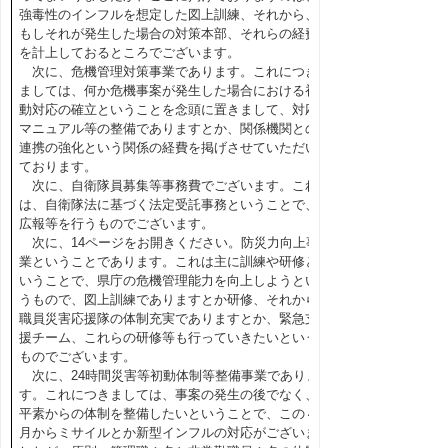
強毒性のインフルを想定した図上訓練、それから、
もしそれが発生した場合の対策本部、それらの経費
を計上しておるところでございます。
次に、危機管理対策事業であります。これにつき
ましては、何か危機事案が発生した場合における初
動対応の確立ということを念頭に置きまして、対応
マニュアル等の整備でありますとか、関係機関との
連携の強化という関係の経費を掲げさせていただい
ております。
次に、自衛隊員募集等事務費でございます。これ
は、自衛隊法に基づく法定受託事務ということで、
広報等を行うものでございます。
次に、14ページをお開きください。防災力向上事
業ということであります。これは主に訓練や研修と
いうことで、県庁の危機管理能力を向上しようとい
うもので、図上訓練でありますとか研修、それから
職員災害応援隊の体制充実でありますとか、緊急支
援チーム、これらの研修等も行っていきたいという
ものでございます。
次に、24時間災害等初動体制等整備事業でありま
す。これにつきましては、事案の発生の後でなく、
平素からの体制を整備したいということで、この４
月からミサイルとか新型インフルの対応がございま