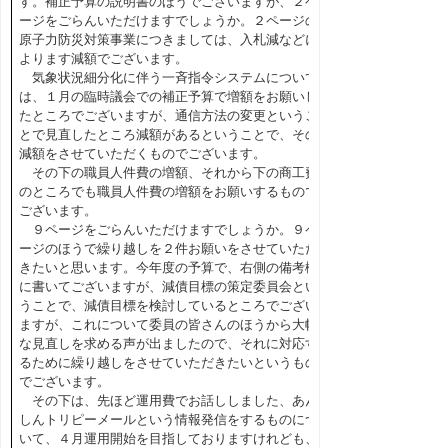
す。補正予算の説明書のほうでございますが、２ペ
ージをごらんいただけますでしょうか。２ページの
原子力防災対策事業につきましては、入札減などに
よります減額でございます。
気象状況細分化に伴う一斉指令システムについて
は、１月の臨時議会での補正予算で増額をお願いし
たところでございますが、通信方法の変更というこ
とで見直したところ減額があるということで、その
減額をさせていただくものでございます。
その下の職員人件費の増額、それから下の商工費
のところでも職員人件費の増額をお願いするもので
ございます。
９ページをごらんいただけますでしょうか。９ペ
ージのほうで繰り越しを２件お願いをさせていただ
きたいと思います。今年度の予算で、右側の備考欄
に書いてございますが、減債目標の策定委員会とい
うことで、減債目標を検討しているところでござい
ますが、これについて委員の皆さんのほうから大幅
な見直しを求める声が出ましたので、それに対応す
るために繰り越しをさせていただきたいというもの
でございます。
その下は、先ほど運用費でお話ししました、あん
しんトリピーメールという情報発信をするものにつ
いて、４月運用開始を目指しておりますけれども、