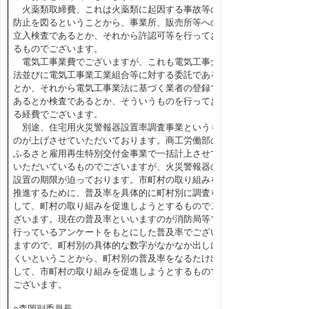
火薬類取締費、これは火薬類に起因する事故等の
防止を図るということから、事業所、販売所等への
立入検査であるとか、それから許認可等を行ってお
るものでございます。
電気工事業費でございますが、これも電気工事士
法並びに電気工事業工業組合等に対する委託である
とか、それから電気工事業法に基づく業者の登録で
あるとか検査であるとか、そういうものを行ってお
る経費でございます。
別途、住宅用火災警報器設置率調査事業というも
のが上げさせていただいております。商工労働部の
ふるさと雇用再生特別交付金事業で一括計上させて
いただいているものでございますが、火災警報器の
設置の期限が迫っております。市町村の取り組みを
推進するために、普及率を具体的に町村別に調査を
して、町村の取り組みを促進しようとするものでご
ざいます。現在の普及率といいますのが消防局等で
行っているアンケートをもとにした普及率でござい
ますので、町村別の具体的な数字がなかなか出しに
くいということから、町村別の普及率をなるたけ出
して、市町村の取り組みを促進しようとするもので
ございます。
○森岡副委員長