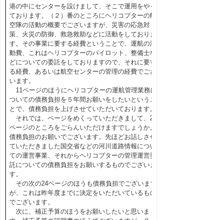
港の中にセンターを設けまして、そこで運用をやっ
ております。（２）番のところにヘリコプターの航
空隊の活動の概要でございますが、災害の応急対
策、火災の防御、救急救助などに活動をしておりま
す。その事業に要する経費ということで、運航の活
動費、これはヘリコプターのパイロット、整備士な
どについての委託をしておりますので、それに要す
る経費、あるいは航空センターの管理の経費でござ
います。
11ページのほうにヘリコプターの運航管理業務に
ついての債務負担を５年間お願いをしたいというこ
とで、債務負担を上げさせていただいております。
それでは、ページをめくっていただきまして、23
ページのところをごらんいただけますでしょうか。
債務負担のお願いでございます。先ほどお話しさせ
ていただきました国交省などの河川道路情報につい
ての運営事業、それからヘリコプターの管理運営委
託についての債務負担をお願いするものでございま
す。
その次の24ページのほうも債務負担でございます
が、これは昨年度までに決定をいただいているもの
でございます。
次に、補正予算のほうをお願いしたいと思いま