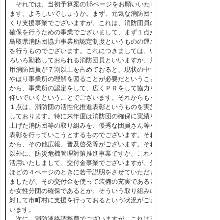
それでは、当初予算案の16ページをお願いいたし
ます。よろしいでしょうか。まず、元気な消防団づ
くり支援事業でございますが、これは、消防団員の
確保を行うための事業でございまして、まず１点が
鳥取県消防団協力事業所認定制度というものの運用
を行うものでございます。これにつきましては、い
ろいろ勤務しておられる消防団員といいますか、雇
用消防団員が７割以上を占めておると、現状の中で
やはり事業所の理解を図ることが必要だということ
から、事業所の認定をして、広くＰＲをして協力を
仰いでいくということでございます。それからもう
１点は、消防団の活性化推進表彰というものを実施
しております。特に来年度は消防団の確保に実績を
上げた消防団等の取り組みを、優秀な団員さん等を
表彰を行っていこうとするものでございます。それ
から、その他広報、普及啓発等がございます。それ
以外に、防災危機管理対策推進事業ですか、これを
活用いたしまして、交付金事業でございますが、先
ほどの４ページのときに若干説明をさせていただき
ましたが、その交付金を使って装備の充実であると
か女性分団の確保であるとか、そういう取り組みに
対して市町村に支援を行っておるという状況がござ
います。
次に、消防連絡調整費でございますが、これは市