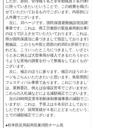
したが、原則、管理職１名と非常勤職員１名の体制
に持っていきたいということで、この経費を掲げさ
せていただいておるものでございます。内容的には
人件費でございます。
次に、15ページです。国民保護避難施設現況調査
事業です。これは、商工労働部の緊急雇用創出事業
のほうで計上させていただいております。これは、
県が国民保護法に基づきまして指定しております避
難施設、このうち中部と西部の約350カ所弱ですけ
れども、こういったところにつきまして、いざとい
うときに例えば大型車両が侵入できるだろうかとい
うような実地の調査を行って整備をしておくもので
ございます。
次に、補正のほうに参ります。補正のほうの３ペ
ージをごらんいただきたいと思います。鳥取県防災
フェスティバル事業であります。これにつきまして
は、業務委託、例えば会場設営等でございますが、
これらの入札減などによる減額補正でございます。
次の24時間災害等初動体制整備事業の減額でござ
いますが、これは、予算上は６名分計上しておりま
したですが、採用実績が４名にとどまったというこ
とでの減額補正でございます。
●杉本防災局副局長兼消防チーム長