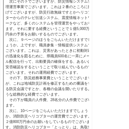
次にその下でございますが、防災情報システム管
理運営事業でございます。これは２番のところに掲
げてございますが、防災行政無線ですとかヘリコプ
ターからのテレビ伝送システム、震度情報ネットワ
ークなど、多くのシステムを管理運営をやっており
ます。それに要する経費ということで１億5,000万
円余の予算をお願いするものでございます。
次に、９ページのほうをごらんいただけますでし
ょうか。上ですが、職員参集・情報提供システムで
ございます。これは、災害があったときに初動対応
の迅速化を図るために、県職員600名に一斉にメー
ル配信を行って、出動要員の確保をする、あるいは
安否確認をするということで取り組んでいるもので
ございます。それの運用経費でございます。
その下、防災総務事業費ということでございます
が、これは地域防災計画を修正するための審議をす
る防災会議ですとか、各種の会議を開いたりするよ
うな総務的な経費でございます。
その下が職員の人件費、28名分の人件費でござい
ます。
次に、10ページをごらんいただけますでしょう
か。消防防災ヘリコプターの運営費でございます。
２億800万円余のお願いをしているものでございま
す。消防防災ヘリコプター「とっとり」は、鳥取空