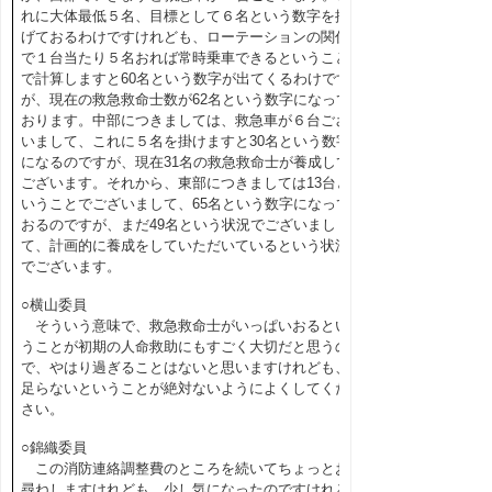
れに大体最低５名、目標として６名という数字を掲
げておるわけですけれども、ローテーションの関係
で１台当たり５名おれば常時乗車できるということ
で計算しますと60名という数字が出てくるわけです
が、現在の救急救命士数が62名という数字になって
おります。中部につきましては、救急車が６台ござ
いまして、これに５名を掛けますと30名という数字
になるのですが、現在31名の救急救命士が養成して
ございます。それから、東部につきましては13台と
いうことでございまして、65名という数字になって
おるのですが、まだ49名という状況でございまし
て、計画的に養成をしていただいているという状況
でございます。
○横山委員
そういう意味で、救急救命士がいっぱいおるとい
うことが初期の人命救助にもすごく大切だと思うの
で、やはり過ぎることはないと思いますけれども、
足らないということが絶対ないようによくしてくだ
さい。
○錦織委員
この消防連絡調整費のところを続いてちょっとお
尋ねしますけれども、少し気になったのですけれど