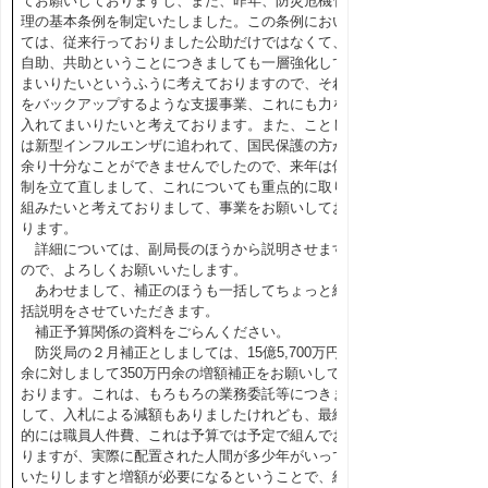
てお願いしておりますし、また、昨年、防災危機管
理の基本条例を制定いたしました。この条例におい
ては、従来行っておりました公助だけではなくて、
自助、共助ということにつきましても一層強化して
まいりたいというふうに考えておりますので、それ
をバックアップするような支援事業、これにも力を
入れてまいりたいと考えております。また、ことし
は新型インフルエンザに追われて、国民保護の方が
余り十分なことができませんでしたので、来年は体
制を立て直しまして、これについても重点的に取り
組みたいと考えておりまして、事業をお願いしてお
ります。
詳細については、副局長のほうから説明させます
ので、よろしくお願いいたします。
あわせまして、補正のほうも一括してちょっと総
括説明をさせていただきます。
補正予算関係の資料をごらんください。
防災局の２月補正としましては、15億5,700万円
余に対しまして350万円余の増額補正をお願いして
おります。これは、もろもろの業務委託等につきま
して、入札による減額もありましたけれども、最終
的には職員人件費、これは予算では予定で組んでお
りますが、実際に配置された人間が多少年がいって
いたりしますと増額が必要になるということで、結