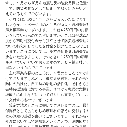
すし、９月から10月を地震防災の強化月間と位置づ
けて、防災教育なども含めまして取り組みたいと考
えているものでございます。
それでは、次に４ページをごらんいただけますで
しょうか。４ページ目のところが防災・危機管理対
策支援事業でございます。これは4,250万円のお願
いをしているものでございますが、これは平成21年
度から市町村交付金から独立させて防災危機管理に
ついて特化をしました交付金を設けたところでござ
います。これについては、基本条例を６月議会で議
決をいただきまして、そのときに1,250万円の増額
をさせていただいておりますので、６月補正後とは
同額というものでございます。
主な事業内容のところに、２番のところですが掲
げておりますけれども、孤立集落対策、それから消
防団の活性化、自主防の活動の活性化、それから災
害時要援護者に対する事業、それから職員の危機管
理能力の向上などについて取り組む事業などについ
て交付するものでございます。
算定方法のところに書いてございますのは、最低
保障枠としてあらかじめ市町村のほうに交付するた
めの算定の基礎を書いてございますし、それから22
年度においては特別加算ということで、消防団や自
主防、それから災害時要援護者についての取り組み