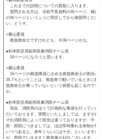
これまでの説明についての質疑に入ります。
質問される方は、当初予算資料の何ページ、補正
の何ページというふうに明言してから御質問くださ
い。どうぞ。
○横山委員
救急救命士ですけれども、今36ページかな。
●杉本防災局副局長兼消防チーム長
16ページになろうと思います。
○横山委員
16ページの救急隊員に占める救急救命士の割合が
35.7％ということは、救急車で動いているときに救
急救命士が乗っていないという状態も起こるのです
か。
●杉本防災局副局長兼消防チーム長
現在、消防局のほうで計画的な養成を行っていた
だいております。実態といたしましては、まずそれ
ぞれ消防局によって状況は違っておりますが、中
部・西部につきましては、ほぼ常時乗れる体制が整
いつつあると。来年ぐらいには十分。といいますの
が、西部でいきますと救急車が12台ございます。こ