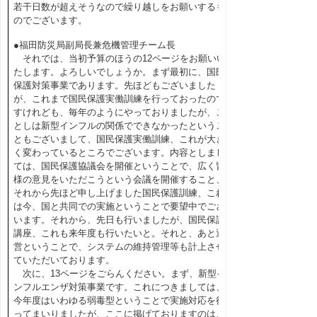
若干日数が超えそうなので繰り越しをお願いするも
のでございます。
●福田防災局副局長兼危機管理チーム長
それでは、当初予算のほうの12ページをお願いい
たします。よろしいでしょうか。まず最初に、国民
保護対策事業であります。先ほどもございました
が、これまで国民保護実働訓練を行っておったので
すけれども、毎年のようにやっておりましたが、こ
としは新型インフルの関係でできなかったというこ
ともございまして、国民保護実働訓練、これが大き
く変わっているところでございます。内容としまし
ては、国民保護協議会を開催ということで、広く皆
様の意見をいただこうという会議を開催すること、
それから先ほど申し上げました国民保護訓練、これ
は今、国と共同での実施ということで要望中でござ
います。それから、先日も行いましたが、国民保護
講座、これも来年度も行いたいと。それと、あと運
営ということで、システムの維持管理等も計上させ
ていただいております。
次に、13ページをごらんください。まず、新型イ
ンフルエンザ対策事業です。これにつきましては、
今年度はいわゆる弱毒型ということで実施対応を行
ってまいりましたが、ここに掲げておりますのは、