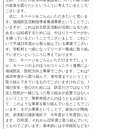
の促進を図りたいというふうに考えているところで
ございます。
次に、５ページをごらんいただきたいと思いま
す。地域防災活動指導者養成事業ということでござ
いますが、これは自主防災活動が活発になるため、
あるいは結成するためには、やはりリーダーがかぎ
を握っているということでございまして、これにつ
いて平成21年度から取り組んでいる事業でございま
す。市町村と一緒になってリーダー養成に取り組ん
でいきたいというふうに考えております。
次に、６ページをごらんいただけますでしょう
か。６ページの上のほうがコミュニティ連携による
地域防災・防犯力向上事業でございます。これは平
成20年度から取り組んで、来年度までということで
取り組んできているものでございますけれども、地
域の安全・安心のためには、防災だけではなくて防
災と防犯が一緒になった取り組みが必要ではないか
ということで、警察本部さんのほうともお話をし
て、このような事業を取り組んでいるところでござ
います。モデル事業ということで、倉吉の小鴨地
区、岩美町の浦富地区で、今年度が２年度目になり
ます。21年度、それから22年度と取り組んでいただ
くものでございます。基本的には小学校区などを単