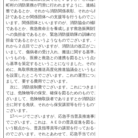
町村の消防業務が円滑に行われますように、連絡調
整であるとか、それから消防関係表彰、それから統
計であるとか関係団体への支援等を行うものでござ
います。関係団体といいますのが、消防協会の補助
であるとか、救急救命士を養成します救急振興財団
への負担金であるとか、緊急消防援助隊の訓練の負
担金であるとかというようなものでございます。そ
れから２点目でございますが、消防法の改正がござ
いまして、傷病者の受け入れ、搬送に関する基準と
いうものを、医療と救急との連携を図るという点か
ら基準を策定するということになりました。そのた
めに、鳥取県救急搬送高度化推進協議会というもの
を設置したところでございます。これの運営につき
まして、要する費用でございます。
次に、消防規制費でございます。これにつきまし
ては、危険物等の保安、確保を図るためのものでご
ざいまして、危険物取扱者でありますとか消防設備
士に対する免状、それから保安講習等を行うもので
ございます。
17ページでございますが、応急手当普及推進事業
でございます。これは、ＡＥＤの普及促進を図ると
いう観点から、普及指導員等の講習を行っておるも
のでございます。それとあわせて、応急手当ての普