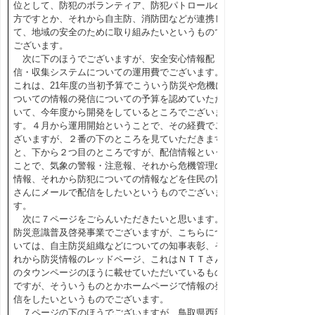
位として、防犯のボランティア、防犯パトロールの
方ですとか、それから自主防、消防団などが連携し
て、地域の安全のために取り組みたいというもので
ございます。
次に下のほうでございますが、安全安心情報配
信・収集システムについての運用費でございます。
これは、21年度の当初予算でこういう防災や危機に
ついての情報の発信についての予算を認めていただ
いて、今年度から開発をしているところでございま
す。４月から運用開始ということで、その経費でご
ざいますが、２番の下のところを見ていただきます
と、下から２つ目のところですが、配信情報という
ことで、気象の警報・注意報、それから危機管理の
情報、それから防犯についての情報などを住民の皆
さんにメールで配信をしたいというものでございま
す。
次に７ページをごらんいただきたいと思います。
防災意識普及啓発事業でございますが、こちらにつ
いては、自主防災組織などについての知事表彰、そ
れから防災情報のレッドページ、これはＮＴＴさん
のタウンページのほうに載せていただいているもの
ですが、そういうものとかホームページで情報の発
信をしたいというものでございます。
７ページの下のほうでございますが、鳥取県西部