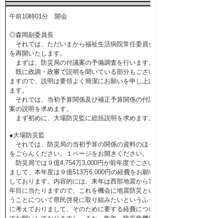
午前10時01分 開会
◎森岡副委員長
それでは、ただいまから福祉生活病院常任委員会
を再開いたします。
まずは、防災局の付議案の予備調査を行います。
既に政調・政審で説明を聞いている部分もござい
ますので、説明は要領よく簡潔にお願いを申し上げ
ます。
それでは、当初予算関係及び補正予算関係の付議
案の説明を求めます。
まず初めに、大場防災監に総括説明を求めます。
●大場防災監
それでは、防災局の当初予算の関係の資料のほう
をごらんください。１ページをお開きください。
防災局では９億4,754万3,000円が前年度でござい
まして、本年度は９億513万6,000円の経費をお願い
しております。内容的には、来年は西部地震から10
年目に当たりますので、これを機会に地震防災とい
うことについて県民啓発に取り組みたいというふう
に考えておりまして、そのために要する経費につい