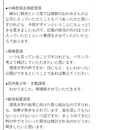
●小林政策企画総室長
確かに観光という面では旅館のおかみさんのよう
な方に入っていただくことも一つあったかと思いま
すけれども、今回デザインということにちょっと重
きを置きましたもので、広報の担当の方のほうから
入っていただくという整理をさせていただいたとこ
ろであります。
○尾崎委員
いつも言っていることですけれども、バランスを
考えて検討していただきたいと思います。
環境大学の件ですが、日にちと、もしわかったり
公開ができるということであれば教えてください。
●宮内青少年・文教課長
わかりました。御連絡させていただきます。
○銀杏副委員長
環境大学の改革に向けた取り組みなのですけれど
も、知事が答弁をされています、血を流してもらわ
ないといけないという話ですが、きょう出てきた資
料の中でそういった部分は検討されるのかどうかお
聞きしたいと思います。