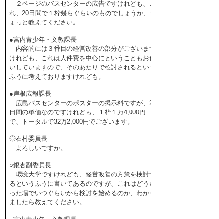
２ページのバスセンターの広告ですけれども、こ
れ、20日間で１枠幾らぐらいのものでしょうか、ち
ょっと教えてください。
●宮内青少年・文教課長
内容的には３番目の経営改善の部分がございます
けれども、これは人件費を中心にということもお伺
いしていますので、そのあたりで検討されるという
ふうに考えておりますけれども。
●岸根広報課長
広島バスセンターのポスターの掲示料ですが、20
日間の単価なのですけれども、１枠１万4,000円
で、トータルで32万2,000円でございます。
◎石村委員長
よろしいですか。
○銀杏副委員長
環境大学ですけれども、経営改善の方策を検討す
るというふうに書いてあるのですが、これはどうい
った場でいつぐらいから検討を始めるのか、わかり
ましたら教えてください。