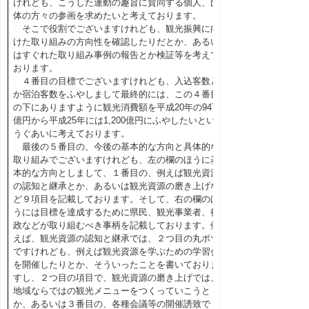
けれども、こうした運動の趣旨に賛同する個人、団
体の方々の参画を求めたいと考えております。
そこで役割でございますけれども、観光振興に向
けた取り組みの方向性を確認したりだとか、あるい
はすぐれた取り組み事例の報告とか検証等を考えて
おります。
４番目の目標でございますけれども、入込客数と
か宿泊客数をふやしまして最終的には、この４番目
の下にありますように観光消費額を平成20年の947
億円から平成25年には1,200億円にふやしたいとい
うぐあいに考えております。
最後の５番目の、今後の基本的な方向と具体的な
取り組みでございますけれども、左の欄のほうに基
本的な方向としまして、１番目の、例えば観光資源
の認知と継承とか、あるいは観光資源の磨き上げな
ど９項目を記載しております。そして、右の欄のほ
うには目標を達成するために県民、観光事業者、行
政などが取り組むべき事柄を記載しております。例
えば、観光資源の認知と継承では、２つ目の丸ポツ
ですけれども、例えば観光資源を学ぶための学習会
を開催したりとか、そういったことを書いておりま
すし、２つ目の項目で、観光資源の磨き上げでは、
地域ならではの観光メニューをつくっていこうと
か、あるいは３番目の、各種会議等の開催誘致で