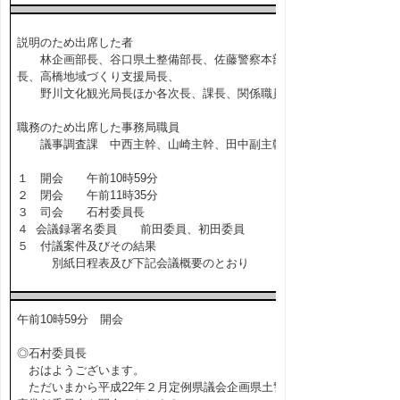
説明のため出席した者
林企画部長、谷口県土整備部長、佐藤警察本部
長、高橋地域づくり支援局長、
野川文化観光局長ほか各次長、課長、関係職員
職務のため出席した事務局職員
議事調査課 中西主幹、山崎主幹、田中副主幹
１ 開会 午前10時59分
２ 閉会 午前11時35分
３ 司会 石村委員長
４ 会議録署名委員 前田委員、初田委員
５ 付議案件及びその結果
別紙日程表及び下記会議概要のとおり
午前10時59分 開会
◎石村委員長
おはようございます。
ただいまから平成22年２月定例県議会企画県土警