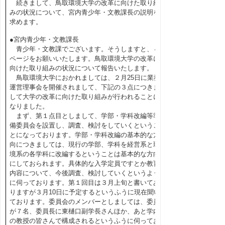
続きまして、鳥取環境大学の改革に向けた取り組
みの状況について、宮内青少年・文教課長の説明を
求めます。
●宮内青少年・文教課長
青少年・文教課でございます。そうしますと、４
ページをお願いいたします。鳥取環境大学の改革に
向けた取り組みの状況について報告いたします。
鳥取環境大学におかれましては、２月25日に業務
運営理事会を開催されまして、下記の３点につきま
して大学の改革に向けた取り組みが行われることに
なりました。
まず、第１点目としまして、学部・学科改編等準
備委員会を設置し、調査、検討をしていくというこ
とになっております。学部・学科改編の基本的な方
向につきましては、現行の学部、学科を経営系と環
境系の各学科に改編するということは基本的な方向
にしておられます。具体的な入学定員ですとか教育
内容について、今後調査、検討していくというよう
に伺っております。第１回目は３月上旬と書いてあ
りますが３月10日に予定するというふうに現在聞い
ております。委員会のメンバーとしましては、委員
が７名、委員長に東樋口副学長さんほか、あと学内
の教授の皆さんで構成されるというふうに伺ってお