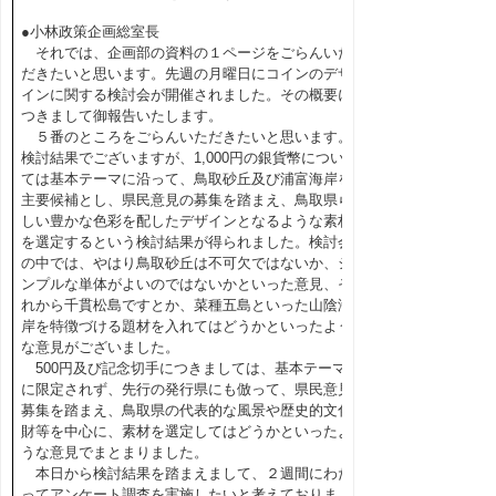
●小林政策企画総室長
それでは、企画部の資料の１ページをごらんいた
だきたいと思います。先週の月曜日にコインのデザ
インに関する検討会が開催されました。その概要に
つきまして御報告いたします。
５番のところをごらんいただきたいと思います。
検討結果でございますが、1,000円の銀貨幣につい
ては基本テーマに沿って、鳥取砂丘及び浦富海岸を
主要候補とし、県民意見の募集を踏まえ、鳥取県ら
しい豊かな色彩を配したデザインとなるような素材
を選定するという検討結果が得られました。検討会
の中では、やはり鳥取砂丘は不可欠ではないか、シ
ンプルな単体がよいのではないかといった意見、そ
れから千貫松島ですとか、菜種五島といった山陰海
岸を特徴づける題材を入れてはどうかといったよう
な意見がございました。
500円及び記念切手につきましては、基本テーマ
に限定されず、先行の発行県にも倣って、県民意見
募集を踏まえ、鳥取県の代表的な風景や歴史的文化
財等を中心に、素材を選定してはどうかといったよ
うな意見でまとまりました。
本日から検討結果を踏まえまして、２週間にわた
ってアンケート調査を実施したいと考えておりま