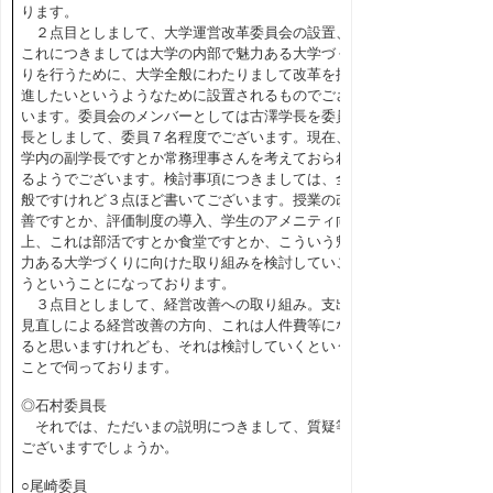
ります。
２点目としまして、大学運営改革委員会の設置、
これにつきましては大学の内部で魅力ある大学づく
りを行うために、大学全般にわたりまして改革を推
進したいというようなために設置されるものでござ
います。委員会のメンバーとしては古澤学長を委員
長としまして、委員７名程度でございます。現在、
学内の副学長ですとか常務理事さんを考えておられ
るようでございます。検討事項につきましては、全
般ですけれど３点ほど書いてございます。授業の改
善ですとか、評価制度の導入、学生のアメニティ向
上、これは部活ですとか食堂ですとか、こういう魅
力ある大学づくりに向けた取り組みを検討していこ
うということになっております。
３点目としまして、経営改善への取り組み。支出
見直しによる経営改善の方向、これは人件費等にな
ると思いますけれども、それは検討していくという
ことで伺っております。
◎石村委員長
それでは、ただいまの説明につきまして、質疑等
ございますでしょうか。
○尾崎委員