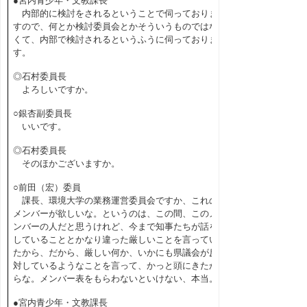
●宮内青少年・文教課長
内部的に検討をされるということで伺っておりま
すので、何とか検討委員会とかそういうものではな
くて、内部で検討されるというふうに伺っておりま
す。
◎石村委員長
よろしいですか。
○銀杏副委員長
いいです。
◎石村委員長
そのほかございますか。
○前田（宏）委員
課長、環境大学の業務運営委員会ですか、これの
メンバーが欲しいな。というのは、この間、このメ
ンバーの人だと思うけれど、今まで知事たちが話を
していることとかなり違った厳しいことを言ってい
たから、だから、厳しい何か、いかにも県議会が反
対しているようなことを言って、かっと頭にきたか
らな。メンバー表をもらわないといけない、本当。
●宮内青少年・文教課長