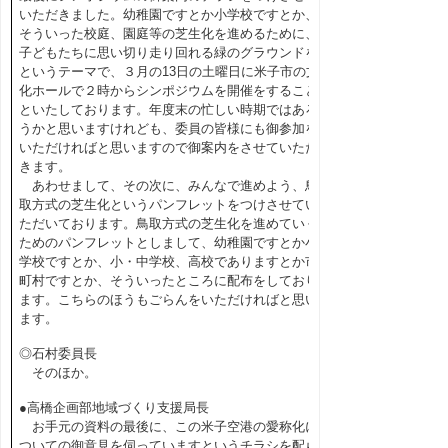
いただきました。幼稚園ですとか小学校ですとか、
そういった校庭、園庭等の芝生化を進めるために、
子どもたちに思い切り走り回れる緑のグラウンドを
というテーマで、３月の13日の土曜日に米子市の文
化ホールで２時からシンポジウムを開催をすること
といたしております。年度末の忙しい時期ではあろ
うかと思いますけれども、委員の皆様にも御参加を
いただければと思いますので御案内をさせていただ
きます。
あわせまして、その次に、みんなで進めよう、鳥
取方式の芝生化というパンフレットをつけさせてい
ただいております。鳥取方式の芝生化を進めていく
ためのパンフレットとしまして、幼稚園ですとか小
学校ですとか、小・中学校、高校でありますとか市
町村ですとか、そういったところに配布をしており
ます。こちらのほうもごらんをいただければと思い
ます。
◎石村委員長
そのほか。
●高橋企画部地域づくり支援局長
お手元の資料の最後に、この米子空港の愛称化に
ついての御意見を伺っていますというチラシを配ら