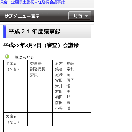
員会
企画県土警察常任委員会議事録
平成２１年度議事録
平成22年3月2日（審査）会議録
一覧にもどる
出席者
委員長
石村 祐輔
（９名）
副委員長
銀杏 泰利
委員
尾崎 薫
安田 優子
米井 悟
村田 実
初田 勲
前田 宏
小谷 茂
欠席者
（なし）