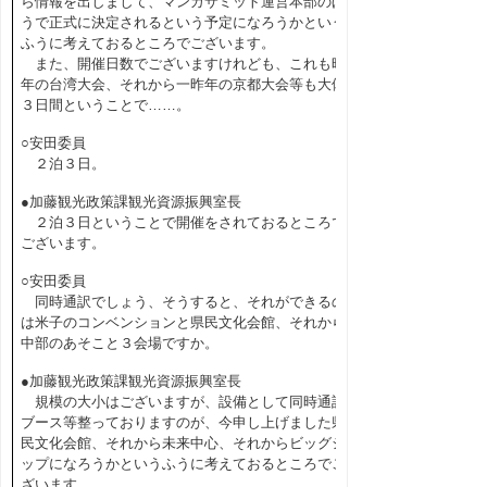
ら情報を出しまして、マンガサミット運営本部のほ
うで正式に決定されるという予定になろうかという
ふうに考えておるところでございます。
また、開催日数でございますけれども、これも昨
年の台湾大会、それから一昨年の京都大会等も大体
３日間ということで……。
○安田委員
２泊３日。
●加藤観光政策課観光資源振興室長
２泊３日ということで開催をされておるところで
ございます。
○安田委員
同時通訳でしょう、そうすると、それができるの
は米子のコンベンションと県民文化会館、それから
中部のあそこと３会場ですか。
●加藤観光政策課観光資源振興室長
規模の大小はございますが、設備として同時通訳
ブース等整っておりますのが、今申し上げました県
民文化会館、それから未来中心、それからビッグシ
ップになろうかというふうに考えておるところでご
ざいます。