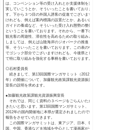
は、コンベンション等の受け入れとか支援体制を充
実していこうとか、そういったことを書いておりま
す。下から３つ目の外国人誘客の促進でございます
けれども、例えば案内標識の設置だとか、あるいは
ガイドの養成など、そういった受け入れ態勢の整備
ということを書いております。それから、一番下の
観光客の周遊性、滞在性を高めるための取り組みと
しましては、例えば山陰海岸のジオパークの推進
等、そういったことを書いております。この表の中
でゴシック部分でございますけれども、今後県とし
て特に取り組みを強化する事柄を書いております。
◎石村委員長
続きまして、第13回国際マンガサミット（2012
年）の開催について、加藤観光政策課観光資源振興
室長の説明を求めます。
●加藤観光政策課観光資源振興室長
それでは、同じく資料の３ページをごらんいただ
きたいと思います。第13回国際マンガサミット、
2012年の国内開催地に本県が選定されましたので御
報告をさせていただきます。
この国際マンガサミットは、東アジア、日本、韓
国、中国、香港など８地域を中心として漫画家が一