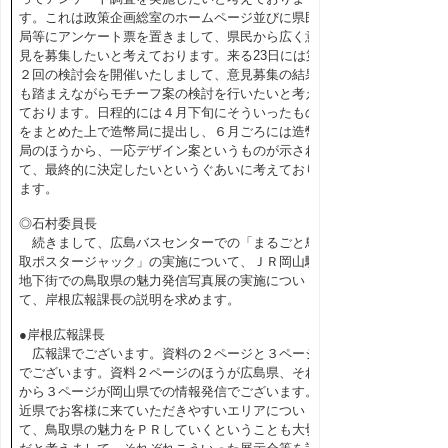
す。これは政策企画総室のホームページ並びに県民
局等にアンケート票を置きまして、県民から広く意
見を募集したいと考えております。来る23日には第
２回の検討会を開催いたしまして、意見募集の結果
も踏まえながらモチーフ案の検討を行いたいと考え
ております。日程的には４月下旬にそういったもの
をまとめた上で造幣局に提出し、６月ごろには造幣
局のほうから、一応デザイン案というものが示され
て、最終的に決定したいというぐあいに考えており
ます。
◎石村委員長
続きまして、広島バスセンターでの「まるごと鳥
取ポスタージャック」の実施について、ＪＲ岡山駅
地下街での鳥取県の魅力発信写真展の実施につい
て、岸根広報課長の説明を求めます。
●岸根広報課長
広報課でございます。資料の２ページと３ページ
でございます。資料２ページのほうが広島県、それ
から３ページが岡山県での情報発信でございます。
近県でお客様に来ていただきやすいエリアについ
て、鳥取県の魅力をＰＲしていくということも大切