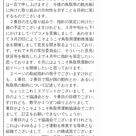
は一言で申し上げますと、今後の鳥取県の観光振興
に向けた取り組みの方向性を示すことを目的に策定
するものでございます。
２番目の主な取り組みで、指針の策定に向けた今
後の予定でございますけれども、３月中旬から下旬
にかけましてパブコメを実施しまして、あわせまし
て３月23日にようこそようこそ鳥取県運動推進協議
会を開催しまして意見を聞き取るようにしておりま
す。それで４月の常任委員会に、そういった意見の
状況等を報告した上で４月中に指針を策定したいと
思っております。６月にはようこそ鳥取県運動の発
起イベントを開催したいと思っております。
２ページの取組指針の骨子でございますけれど
も、１番目、２番目で我が国の動向とか、あるいは
鳥取県の動向について記述しております。
ちょっとこれミスプリントがございまして、４番
目のようこそ協議会とか、５番目の目標でございま
すけれども、数字が１つずつ繰り上がりまして、３
番目がようこそようこそ鳥取県運動協議会でござい
まして、訂正をお願いできないでしょうか。
３番目のようこそ協議会でございますけれども、
これはいわゆるようこそ運動を推進する母体となる
組織でございまして、（２）の構成員でございます