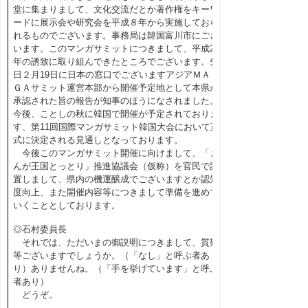
堂に集まりまして、文化交流だとか著作権をキーワ
ードに展示会や研究会を平成８年から実施しておら
れるものでございます。事務局は韓国富川市にござ
います。このマンガサミットにつきまして、平成24
年の誘致に取り組んできたところでございます。先
日２月19日に日本の窓口でございますアジアＭＡＮ
ＧＡサミット運営本部から開催予定地として本県が
承認された旨の報告が知事のほうになされました。
今後、ことしの秋に韓国で開催が予定されておりま
す、第11回国際マンガサミット韓国大会において正
式に決定される見通しとなっております。
今後このマンガサミット開催に向けまして、「ま
んが王国とっとり」推進協議会（仮称）を官民で設
置しまして、県内の機運醸成でございますとか認知
度向上、また開催内容等につきまして準備を進めて
いくこととしております。
◎石村委員長
それでは、ただいまの御説明につきまして、質疑
等ございますでしょうか。（「なし」と呼ぶ者あ
り）ありませんね。（「手を挙げています」と呼ぶ
者あり）
どうぞ。