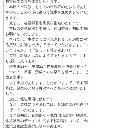
察常任委員会を開会いたします。
本日の日程は、お手元の日程表のとおりでありま
すので、この順序に従って議事を進めさせていただ
きます。
最初に、会議録署名委員を指名いたします。
本日の会議録署名委員は、前田委員と初田委員に
お願いをいたします。
それでは、本委員会に付託されました議案に対す
る質疑、討論を一括して行っていただきます。ござ
いませんか。（「なし」と呼ぶ者あり）
質疑、討論ともないようでありますので、これよ
り採決に入ります。
議案第21号、平成21年度鳥取県一般会計補正予算
について、原案に賛成の方の挙手を求めます。（賛
成者挙手）
挙手全員であります。したがいまして、議案第21
号は、原案のとおり可決すべきものと決定いたしま
した。
次に、報告事項に移ります。
なお、質疑につきましては、各部局の説明終了後
に行っていただきます。
まず最初に、企画部から地方自治法施行60周年記
念貨幣等のデザインに関する検討等について、小林
政策企画総室長の説明を求めます。