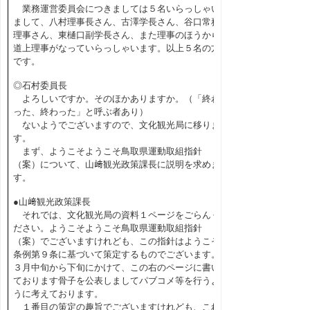
業務運営委員会につきましては５名いらっしゃい
まして、八村理事長さん、古澤学長さん、谷口常務
理事さん、東樋口副学長さん、また理事のほうから
道上理事がなっていらっしゃいます。以上５名の方
です。
◎石村委員長
よろしいですか。そのほかありますか。（「終わ
った、終わった」と呼ぶ者あり）
ないようでございますので、文化観光局に移りま
す。
まず、ようこそようこそ鳥取県運動取組指針
（案）について、山﨑観光政策課長に説明を求めま
す。
●山﨑観光政策課長
それでは、文化観光局の資料１ページをごらんく
ださい。ようこそようこそ鳥取県運動取組指針
（案）でございますけれども、この指針はようこそ
条例第９条に基づいて策定するものでございます。
３月中旬から下旬にかけて、この右のページに書い
ております骨子を公表しましてパブコメ等を行うよ
うに考えております。
１番目の策定の趣旨でございますけれども、これ