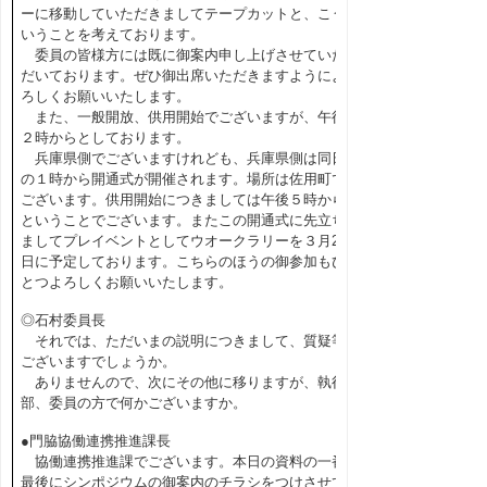
ーに移動していただきましてテープカットと、こう
いうことを考えております。
委員の皆様方には既に御案内申し上げさせていた
だいております。ぜひ御出席いただきますようによ
ろしくお願いいたします。
また、一般開放、供用開始でございますが、午後
２時からとしております。
兵庫県側でございますけれども、兵庫県側は同日
の１時から開通式が開催されます。場所は佐用町で
ございます。供用開始につきましては午後５時から
ということでございます。またこの開通式に先立ち
ましてプレイベントとしてウオークラリーを３月20
日に予定しております。こちらのほうの御参加もひ
とつよろしくお願いいたします。
◎石村委員長
それでは、ただいまの説明につきまして、質疑等
ございますでしょうか。
ありませんので、次にその他に移りますが、執行
部、委員の方で何かございますか。
●門脇協働連携推進課長
協働連携推進課でございます。本日の資料の一番
最後にシンポジウムの御案内のチラシをつけさせて