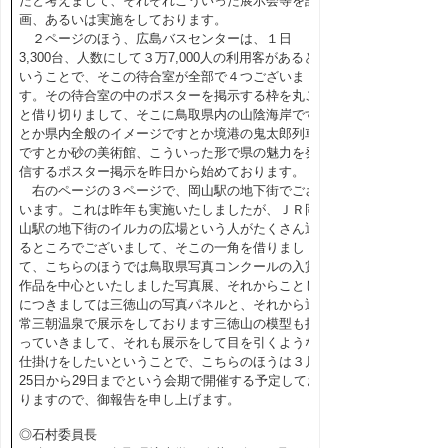
だと考えまして、それぞれこういった展示会等を計
画、あるいは実施をしております。
２ページのほう、広島バスセンターは、１日
3,300台、人数にして３万7,000人の利用客があると
いうことで、そこの待合室が全部で４つございま
す。その待合室の中のポスターを掲示する枠を丸ご
と借り切りまして、そこに鳥取県内の山陰海岸です
とか県内全般のイメージですとか境港の鬼太郎列車
ですとか砂の美術館、こういった形で県の魅力を発
信するポスター掲示を昨日から始めております。
右のページの３ページで、岡山駅の地下街でござ
います。これは昨年も実施いたしましたが、ＪＲ岡
山駅の地下街のイルカの広場という人がたくさん通
るところでございまして、そこの一角を借りまし
て、こちらのほうでは鳥取県写真コンクールの入賞
作品を中心といたしました写真展、それからことし
につきましては三徳山の写真パネルと、それから通
常三朝温泉で展示をしております三徳山の模型も持
っていきまして、それも展示をして目を引くような
仕掛けをしたいということで、こちらのほうは３月
25日から29日までという会期で開催する予定してお
りますので、御報告を申し上げます。
◎石村委員長