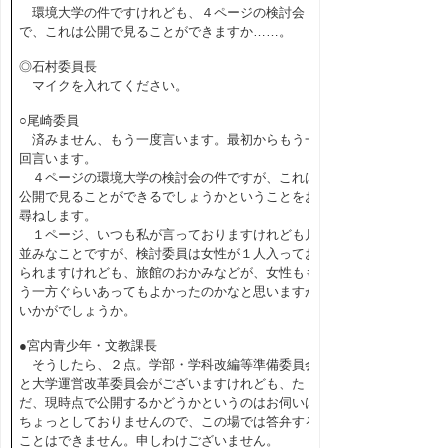
環境大学の件ですけれども、４ページの検討会
で、これは公開で見ることができますか……。
◎石村委員長
マイクを入れてください。
○尾崎委員
済みません、もう一度言います。最初からもう一
回言います。
４ページの環境大学の検討会の件ですが、これは
公開で見ることができるでしょうかということをお
尋ねします。
１ページ、いつも私が言っておりますけれども月
並みなことですが、検討委員は女性が１人入ってお
られますけれども、旅館のおかみなどが、女性もも
う一方ぐらいあってもよかったのかなと思いますが
いかがでしょうか。
●宮内青少年・文教課長
そうしたら、２点。学部・学科改編等準備委員会
と大学運営改革委員会がございますけれども、た
だ、現時点で公開するかどうかというのはお伺いは
ちょっとしておりませんので、この場では答弁する
ことはできません。申しわけございません。