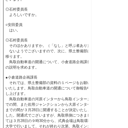
◎石村委員長
よろしいですか。
○安田委員
はい。
◎石村委員長
そのほかありますか。（「なし」と呼ぶ者あり）
ないようでございますので、次に、県土整備部に
移ります。
鳥取自動車道の開通について、小倉道路企画課長
の説明を求めます。
●小倉道路企画課長
それでは、県土整備部の資料の１ページをお願い
いたします。鳥取自動車道の開通について御報告申
し上げます。
鳥取自動車道の河原インターから鳥取インターま
での間、また佐用ジャンクションから大原インター
までの間が３月28日に開通することが決定いたしま
した。開通式でございますが、鳥取県側につきまし
ては３月28日の９時30分から、式典会場は鳥取環境
大学で行いまして、それが終わり次第、鳥取インタ