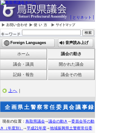
とりネット
Foreign Languages
音声読み上げ
ホーム
議会の動き
議会・議員
開かれた議会
記録・報告
議会その他
上へ
｜
企画県土警察常任委員会議事録
現在の位置：
鳥取県議会
議会の動き
委員会等の動
き（年度別）
平成21年度
地域振興県土警察常任委