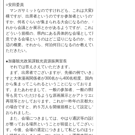
○安田委員
マンガサミットなのですけれども、これは大変結
構ですが、出席者というのですか参加者というので
すか、何名ぐらいが集まられる大会になるのか、そ
れから会議とか展示とかがあるようですが、これは
どういう規模の、県内にある具体的な会場として用
意できる会場というのはどこ辺りになるのか、その
辺の概要。それから、何泊何日になるのか教えてい
ただきたい。
●加藤観光政策課観光資源振興室長
それでは答えさえていただきます。
まず、出席者でございますが、先催の例でいきま
すと大体漫画関係者が300名から400名程度、国内外
から集まってこられるということになっておりま
す。またあわせまして、一般の参加者、一般の県民
等も見ていただけるような原画展示とかアトリエの
再現等とかしております。これが一昨年の京都大会
の場合ですと、約５万人を開催規模として設定して
おられました。
また、会場につきましては、やはり通訳等の設備
が整っておる場所ということが前提としてございま
す。今後、会場の選定につきまして私どものほうか