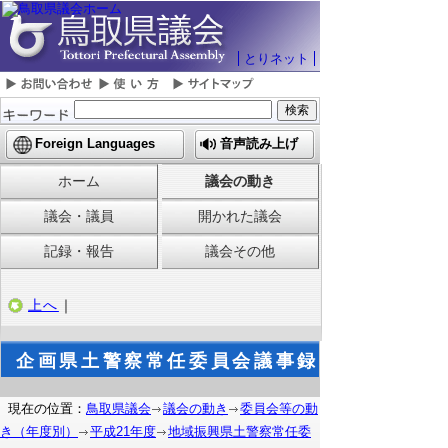
とりネット
Foreign Languages
音声読み上げ
ホーム
議会の動き
議会・議員
開かれた議会
記録・報告
議会その他
上へ
｜
企画県土警察常任委員会議事録
現在の位置：
鳥取県議会
議会の動き
委員会等の動
き（年度別）
平成21年度
地域振興県土警察常任委