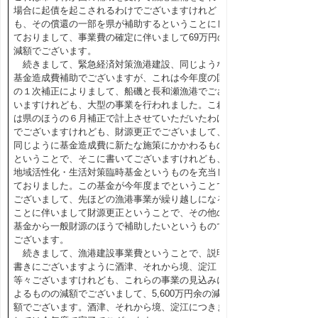
場合に起債を起こされるわけでございますけれど
も、その償還の一部を県が補助するということにし
ておりまして、事業費の確定に伴いまして69万円の
減額でございます。
続きまして、緊急経済対策漁港建設、同じような
基金造成費補助でございますが、これは今年度の国
の１次補正によりまして、船磯と長和瀬漁港でござ
いますけれども、大型の事業を行われました。これ
は県のほうの６月補正で計上させていただいたわけ
でございますけれども、財源更正でございまして、
同じように基金造成費に新たな施策にかかわるもの
ということで、そこに書いてございますけれども、
地域活性化・生活対策臨時基金というものを充当し
ておりました。この基金が今年度までということで
ございまして、先ほどの漁港事業が繰り越しになる
ことに伴いまして財源更正ということで、その他の
基金から一般財源のほうで補助したいというもので
ございます。
続きまして、漁港建設事業費ということで、説明
書きにございますように酒津、それから境、淀江
等々ございますけれども、これらの事業の見込みに
よるものの減額でございまして、5,600万円余の減
額でございます。酒津、それから境、淀江につきま