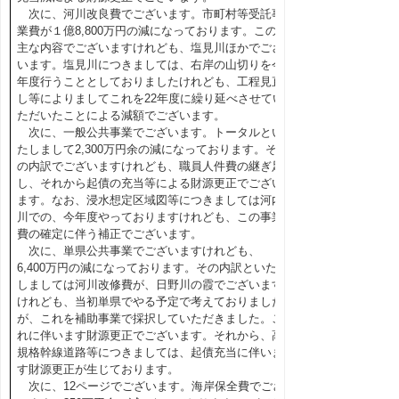
次に、河川改良費でございます。市町村等受託事
業費が１億8,800万円の減になっております。この
主な内容でございますけれども、塩見川ほかでござ
います。塩見川につきましては、右岸の山切りを今
年度行うこととしておりましたけれども、工程見直
し等によりましてこれを22年度に繰り延べさせてい
ただいたことによる減額でございます。
次に、一般公共事業でございます。トータルとい
たしまして2,300万円余の減になっております。そ
の内訳でございますけれども、職員人件費の継ぎ足
し、それから起債の充当等による財源更正でござい
ます。なお、浸水想定区域図等につきましては河内
川での、今年度やっておりますけれども、この事業
費の確定に伴う補正でございます。
次に、単県公共事業でございますけれども、
6,400万円の減になっております。その内訳といた
しましては河川改修費が、日野川の霞でございます
けれども、当初単県でやる予定で考えておりました
が、これを補助事業で採択していただきました。こ
れに伴います財源更正でございます。それから、高
規格幹線道路等につきましては、起債充当に伴いま
す財源更正が生じております。
次に、12ページでございます。海岸保全費でござ