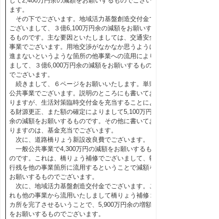
して2,400万円余の減額をお願いするものでござい
ます。
その下でございます。地域活力基盤創造交付金で
ございまして、３億6,100万円余の減額をお願いす
るものです。主な要因といたしましては、交通安全
事業でございます。用地交渉がなかなか思うように
進まないというような箇所の他事業への流用により
まして、３億6,000万円余の減額をお願いするもの
でございます。
続きまして、６ページをお願いいたします。単県
公共事業でございます。説明のところにも書いてお
りますが、生活対策臨時交付金を充当することによ
る財源更正、また額の確定によりまして5,100万円
余の減額をお願いするものです。その他に書いてお
りますのは、基金充当でございます。
次に、道路橋りょう新設改良費でございます。
一般公共事業で4,300万円の減額をお願いするも
のです。これは、橋りょう補修でございまして、執
行残を他の事業箇所に流用するということで減額を
お願いするものでございます。
次に、地域活力基盤創造交付金でございます。こ
れも他の事業から流用いたしまして橋りょう補修２
カ所を完了させるいうことで、5,900万円余の増額
をお願いするものでございます。