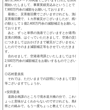
港の2,500メートル関連でございますけれども供用
開始いたしまして、事業実績見込みということで
7,900万円余の減額をお願いしております。
最後に、災害復旧費でございますけれども、漁港
災害復旧費で、１カ所被災がございましたが、残り
の額として１億2,400万円余の減額補正をお願いし
ております。
あと、ずっと単県の漁港でございますとか港湾の
災害の関係、はぐっていただきまして、空港の災害
につきましてはおかげさまで被災がございませんで
したのでそのまま減額補正等をさせていただきま
す。
合わせまして、空港港湾課といたしましては５億
2,500万円余の減額補正をお願いするものでござい
ます。
◎石村委員長
それでは、ただいままでの説明につきまして質疑
等ございますでしょうか。
○安田委員
道路企画課のところで境水道大橋の分で、これち
ょっと意味がよくわからないのですけれども、島根
県との絡みで。もう一度ちょっと教えてください。