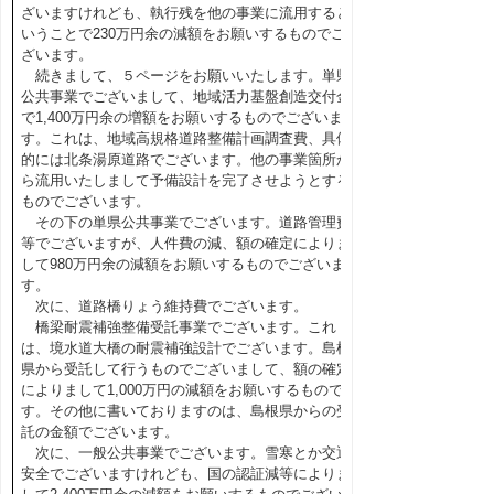
ざいますけれども、執行残を他の事業に流用すると
いうことで230万円余の減額をお願いするものでご
ざいます。
続きまして、５ページをお願いいたします。単県
公共事業でございまして、地域活力基盤創造交付金
で1,400万円余の増額をお願いするものでございま
す。これは、地域高規格道路整備計画調査費、具体
的には北条湯原道路でございます。他の事業箇所か
ら流用いたしまして予備設計を完了させようとする
ものでございます。
その下の単県公共事業でございます。道路管理費
等でございますが、人件費の減、額の確定によりま
して980万円余の減額をお願いするものでございま
す。
次に、道路橋りょう維持費でございます。
橋梁耐震補強整備受託事業でございます。これ
は、境水道大橋の耐震補強設計でございます。島根
県から受託して行うものでございまして、額の確定
によりまして1,000万円の減額をお願いするもので
す。その他に書いておりますのは、島根県からの受
託の金額でございます。
次に、一般公共事業でございます。雪寒とか交通
安全でございますけれども、国の認証減等によりま