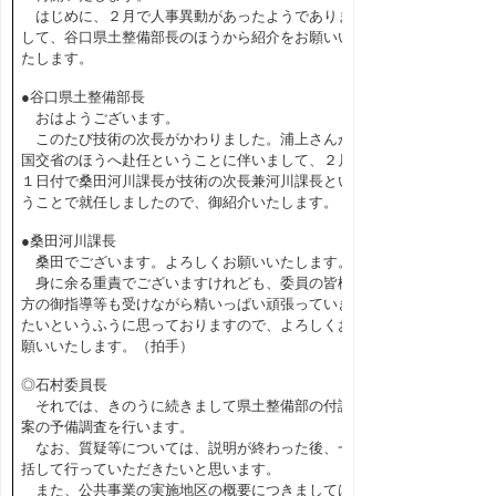
はじめに、２月で人事異動があったようでありま
して、谷口県土整備部長のほうから紹介をお願いい
たします。
●谷口県土整備部長
おはようございます。
このたび技術の次長がかわりました。浦上さんが
国交省のほうへ赴任ということに伴いまして、２月
１日付で桑田河川課長が技術の次長兼河川課長とい
うことで就任しましたので、御紹介いたします。
●桑田河川課長
桑田でございます。よろしくお願いいたします。
身に余る重責でございますけれども、委員の皆様
方の御指導等も受けながら精いっぱい頑張っていき
たいというふうに思っておりますので、よろしくお
願いいたします。（拍手）
◎石村委員長
それでは、きのうに続きまして県土整備部の付議
案の予備調査を行います。
なお、質疑等については、説明が終わった後、一
括して行っていただきたいと思います。
また、公共事業の実施地区の概要につきましては