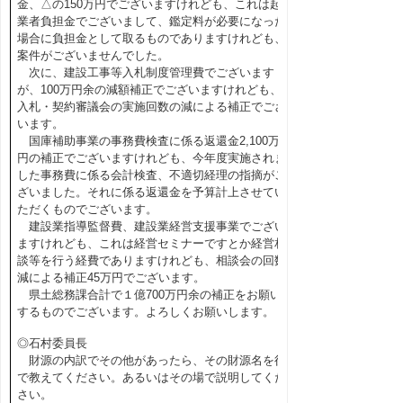
金、△の150万円でございますけれども、これは起
業者負担金でございまして、鑑定料が必要になった
場合に負担金として取るものでありますけれども、
案件がございませんでした。
次に、建設工事等入札制度管理費でございます
が、100万円余の減額補正でございますけれども、
入札・契約審議会の実施回数の減による補正でござ
います。
国庫補助事業の事務費検査に係る返還金2,100万
円の補正でございますけれども、今年度実施されま
した事務費に係る会計検査、不適切経理の指摘がご
ざいました。それに係る返還金を予算計上させてい
ただくものでございます。
建設業指導監督費、建設業経営支援事業でござい
ますけれども、これは経営セミナーですとか経営相
談等を行う経費でありますけれども、相談会の回数
減による補正45万円でございます。
県土総務課合計で１億700万円余の補正をお願い
するものでございます。よろしくお願いします。
◎石村委員長
財源の内訳でその他があったら、その財源名を後
で教えてください。あるいはその場で説明してくだ
さい。