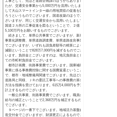
工事として、先ほど道路企画課のほうからありまし
たが、交通安全事業から5,000万円を流用いたしま
して大山スマートインター線の用地買収の促進を図
ろうというものでございます。国道改築のほうでご
ざいますが、同じく交通安全から流用いたしまして
国道２カ所の工事促進を図るということで、２億
5,100万円をお願いするものでございます。
続きまして、単県公共事業でございますが、新規
事業化調整費、単県道路調査費、単県道路改良事業
でございますが、いずれも請負差額等の精算による
減額ということで828万7,000円を減ずるものでござ
います。負担金とございますのは、地元負担金とし
ての市町村負担金でございます。
都市計画費、街路事業費でございます。国庫補助
事業に係る事務費控除に関する国費返還ということ
で、都市・地域整備局関連でございます。先ほどの
道路局と同様、ＪＲの委託工事等への事務費の算出
方法を指摘を受けております。615万4,000円を予算
計上するものでございます。
一般公共事業、街路事業費でございます。職員の
給与の補正ということで2,368万円を補正するもの
でございます。
９ページの一番下でございます。地域活力基盤創
造交付金でございますが、財源更正によるものでご