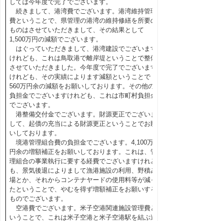
しては今年度で完了でございます。
続きまして、港湾費でございます。港湾維持管理
費ということで、県管理の港湾の維持修繕を所要の
ものはさせていただきまして、その結果として
1,500万円の減額でございます。
はぐっていただきまして、港湾建設でございます
けれども、これは鳥取港で離岸堤ということで整備
させていただきました。今年度で完了でございます
けれども、その実績によります減額ということで
560万円余の減額をお願いしております。その他の
負担金でございますけれども、これは市町村負担金
でございます。
港整備交付金でございます。財源更正でございま
して、起債の充当による財源更正ということでお願
いしております。
境港管理組合費の負担金でございます。4,100万
円余の増額補正をお願いしております。これは、管
理組合の事業執行に要する経費でございますけれど
も、景気後退によりまして漁港施設の利用、野積み
場とか、それからコンテナヤードの使用料等が減っ
たということで、やむを得ず増額補正をお願いする
ものでございます。
空港費でございます。米子空港関連施設管理費と
いうことで、これは米子空港と米子空港駅を結ぶ連