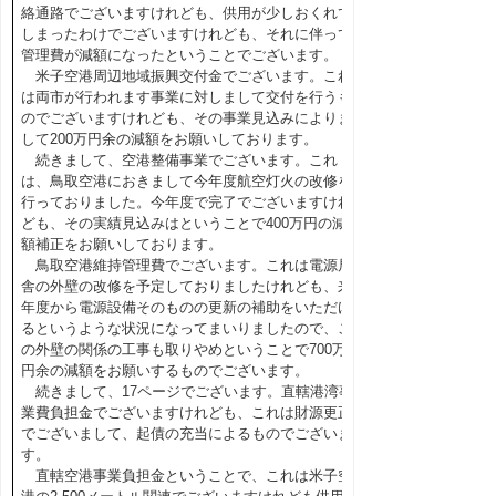
絡通路でございますけれども、供用が少しおくれて
しまったわけでございますけれども、それに伴って
管理費が減額になったということでございます。
米子空港周辺地域振興交付金でございます。これ
は両市が行われます事業に対しまして交付を行うも
のでございますけれども、その事業見込みによりま
して200万円余の減額をお願いしております。
続きまして、空港整備事業でございます。これ
は、鳥取空港におきまして今年度航空灯火の改修を
行っておりました。今年度で完了でございますけれ
ども、その実績見込みはということで400万円の減
額補正をお願いしております。
鳥取空港維持管理費でございます。これは電源局
舎の外壁の改修を予定しておりましたけれども、来
年度から電源設備そのものの更新の補助をいただけ
るというような状況になってまいりましたので、こ
の外壁の関係の工事も取りやめということで700万
円余の減額をお願いするものでございます。
続きまして、17ページでございます。直轄港湾事
業費負担金でございますけれども、これは財源更正
でございまして、起債の充当によるものでございま
す。
直轄空港事業負担金ということで、これは米子空