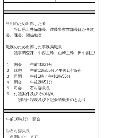
説明のため出席した者
谷口県土整備部長、佐藤警察本部長ほか各次
長、課長、関係職員
職務のため出席した事務局職員
議事調査課 中西主幹、山崎主幹、田中副主幹
１ 開会 午前10時1分
２ 休憩 午前11時55分／午後1時45分
３ 再開 午後1時／午後1時55分
４ 閉会 午後2時51分
５ 司会 石村委員長
６ 付議案件及びその結果
別紙日程表及び下記会議概要のとおり
午前10時1分 開会
◎石村委員長
再開いたします。