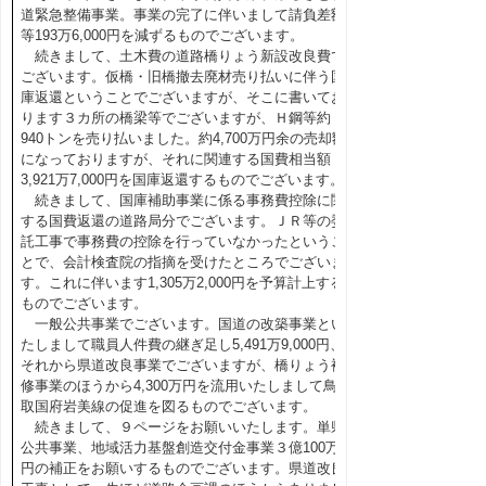
道緊急整備事業。事業の完了に伴いまして請負差額
等193万6,000円を減ずるものでございます。
続きまして、土木費の道路橋りょう新設改良費で
ございます。仮橋・旧橋撤去廃材売り払いに伴う国
庫返還ということでございますが、そこに書いてお
ります３カ所の橋梁等でございますが、Ｈ鋼等約
940トンを売り払いました。約4,700万円余の売却額
になっておりますが、それに関連する国費相当額
3,921万7,000円を国庫返還するものでございます。
続きまして、国庫補助事業に係る事務費控除に関
する国費返還の道路局分でございます。ＪＲ等の委
託工事で事務費の控除を行っていなかったというこ
とで、会計検査院の指摘を受けたところでございま
す。これに伴います1,305万2,000円を予算計上する
ものでございます。
一般公共事業でございます。国道の改築事業とい
たしまして職員人件費の継ぎ足し5,491万9,000円、
それから県道改良事業でございますが、橋りょう補
修事業のほうから4,300万円を流用いたしまして鳥
取国府岩美線の促進を図るものでございます。
続きまして、９ページをお願いいたします。単県
公共事業、地域活力基盤創造交付金事業３億100万
円の補正をお願いするものでございます。県道改良