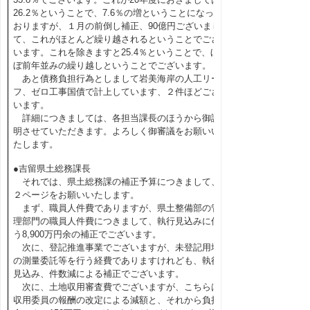
26.2％ということで、7.6％の増ということになって
おりますが、１月の前倒し補正、90億円ございまし
て、これがほとんど繰り越されるということでござ
います。これを除きますと25.4％ということで、ほ
ぼ前年並みの繰り越しということでございます。
あと債務負担行為としまして岩美海岸の人工リー
フ、ゼロ工事国債で計上しています、２件ほどござ
います。
詳細につきましては、各担当課長のほうから御説
明させていただきます。よろしく御審議をお願いい
たします。
●吉留県土総務課長
それでは、県土総務課の補正予算につきまして、
２ページをお願いいたします。
まず、職員人件費でありますが、県土整備部の管
理部門の職員人件費につきまして、執行見込みに伴
う8,900万円余の補正でございます。
次に、登記推進事業でございますが、未登記用地
の測量委託等を行う経費でありますけれども、執行
見込み、件数減による補正でございます。
次に、土地収用審査費でございますが、こちらは
収用委員の報酬の改定による減額と、それから負担