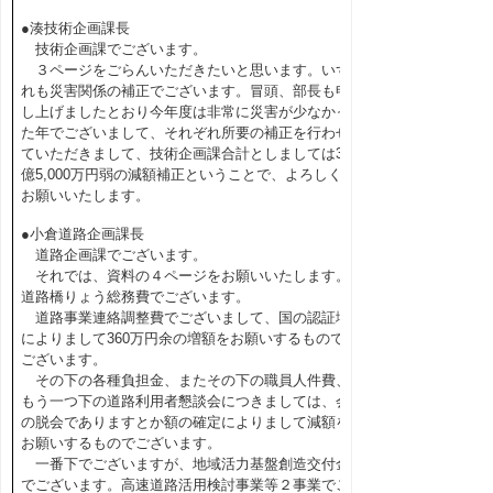
●湊技術企画課長
技術企画課でございます。
３ページをごらんいただきたいと思います。いず
れも災害関係の補正でございます。冒頭、部長も申
し上げましたとおり今年度は非常に災害が少なかっ
た年でございまして、それぞれ所要の補正を行わせ
ていただきまして、技術企画課合計としましては30
億5,000万円弱の減額補正ということで、よろしく
お願いいたします。
●小倉道路企画課長
道路企画課でございます。
それでは、資料の４ページをお願いいたします。
道路橋りょう総務費でございます。
道路事業連絡調整費でございまして、国の認証増
によりまして360万円余の増額をお願いするもので
ございます。
その下の各種負担金、またその下の職員人件費、
もう一つ下の道路利用者懇談会につきましては、会
の脱会でありますとか額の確定によりまして減額を
お願いするものでございます。
一番下でございますが、地域活力基盤創造交付金
でございます。高速道路活用検討事業等２事業でご