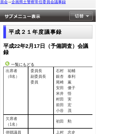
員会
企画県土警察常任委員会議事録
平成２１年度議事録
平成22年2月17日（予備調査）会議
録
一覧にもどる
出席者
委員長
石村 祐輔
（8名）
副委員長
銀杏 泰利
委員
尾崎 薫
安田 優子
米井 悟
村田 実
前田 宏
小谷 茂
欠席者
初田 勲
（1名）
傍聴議員
上村 忠史