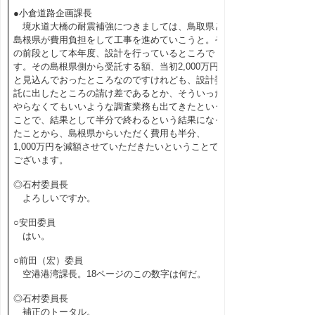
●小倉道路企画課長
境水道大橋の耐震補強につきましては、鳥取県と
島根県が費用負担をして工事を進めていこうと。そ
の前段として本年度、設計を行っているところで
す。その島根県側から受託する額、当初2,000万円
と見込んでおったところなのですけれども、設計委
託に出したところの請け差であるとか、そういった
やらなくてもいいような調査業務も出てきたという
ことで、結果として半分で終わるという結果になっ
たことから、島根県からいただく費用も半分、
1,000万円を減額させていただきたいということで
ございます。
◎石村委員長
よろしいですか。
○安田委員
はい。
○前田（宏）委員
空港港湾課長。18ページのこの数字は何だ。
◎石村委員長
補正のトータル。