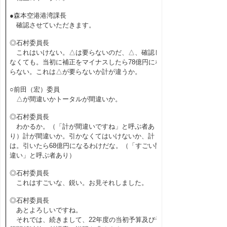
●森本空港港湾課長
確認させていただきます。
◎石村委員長
これはいけない。△は要らないのだ、△、確認し
なくても。当初に補正をマイナスしたら78億円にな
らない。これは△が要らないか計が違うか。
○前田（宏）委員
△が間違いかトータルが間違いか。
◎石村委員長
わかるか。（「計が間違いですね」と呼ぶ者あ
り）計が間違いか。引かなくてはいけないか、計
は。引いたら68億円になるわけだな。（「すごい間
違い」と呼ぶ者あり）
◎石村委員長
これはすごいな、鋭い。お見それしました。
◎石村委員長
あとよろしいですね。
それでは、続きまして、22年度の当初予算及び予