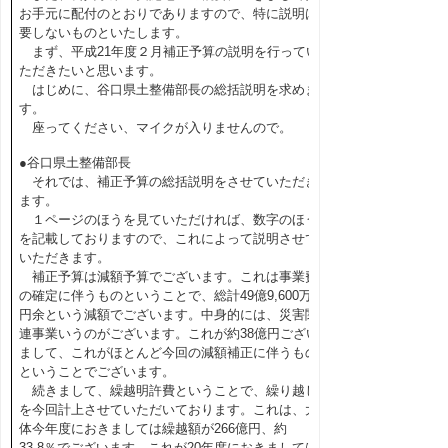
お手元に配付のとおりでありますので、特に説明は
要しないものといたします。
まず、平成21年度２月補正予算の説明を行ってい
ただきたいと思います。
はじめに、谷口県土整備部長の総括説明を求めま
す。
座ってください、マイクが入りませんので。
●谷口県土整備部長
それでは、補正予算の総括説明をさせていただき
ます。
１ページのほうを見ていただければ、数字のほう
を記載しておりますので、これによって説明させて
いただきます。
補正予算は減額予算でございます。これは事業費
の確定に伴うものということで、総計49億9,600万
円余という減額でございます。中身的には、災害関
連事業いうのがございます。これが約38億円ござい
まして、これがほとんど今回の減額補正に伴うもの
ということでございます。
続きまして、繰越明許費ということで、繰り越し
を今回計上させていただいております。これは、大
体今年度におきましては繰越額が266億円、約
33.8％でございます。これが20年度におきましては