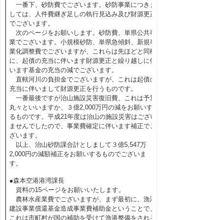
一番下、砂防費でございます。砂防事業につきま
しては、人件費継ぎ足しの執行見込み及び財源更正
でございます。
次のページをお願いします。砂防費、単県公共事
業でございます。小規模砂防、単県急傾斜、新規事
業化調整費でございますが、これらは先ほどと同様
に、起債の充当に伴います財源更正と繰り越しに伴
います基金の充当の減でございます。
直轄河川の負担金でございますが、これは起債の
充当に伴いまして財源更正を行うものです。
一番最後ですが治山施設災害復旧費、これは予算
丸々といいますか、３億2,000万円の減をお願いす
るものです。平成21年度は治山の施設災害はござい
ませんでしたので、事業費確定に伴います補正でご
ざいます。
以上、治山砂防課合計としまして３億5,547万
2,000円の減額補正をお願いするものでございま
す。
●森本空港港湾課長
資料の15ページをお願いいたします。
農林水産業費でございますが、まず最初に、漁港
建設事業償還基金造成事業費補助金ということで、
これは市町村が国の補助を受けて漁港整備をされる