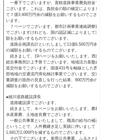
一番下でございますが、直轄道路事業費負担金で
ございます。これは、負担金の額の確定によりまし
て７億3,400万円余の減額をお願いするものでござ
います。
７ページでございます。都市計画事業連絡調整費
でございますけれども、国の認証減によりまして減
額をお願いするものでございます。
道路企画課合計といたしまして11億6,500万円余
の減額をお願いするものでございます。
続きまして、19ページをお願いいたします。西部
総合事務所計上予算でございます。地域活力基盤創
造交付金でございます。国道431号を軸線とした西
部地域の交通流円滑化検討事業でございます。交通
量調査の箇所の見直しを行った結果、900万円余の
減額をお願いするものでございます。
●細川道路建設課長
道路建設課でございます。
続きまして、８ページをお願いいたします。農林
水産業費、土地改良費でございます。
一般公共事業といたしまして、職員の給与の補正
ということで、人件費継ぎ足し実績に伴いまして
1,681万2,000円を減ずるものでございます。
その下でございます。単県公共事業、ふるさと農