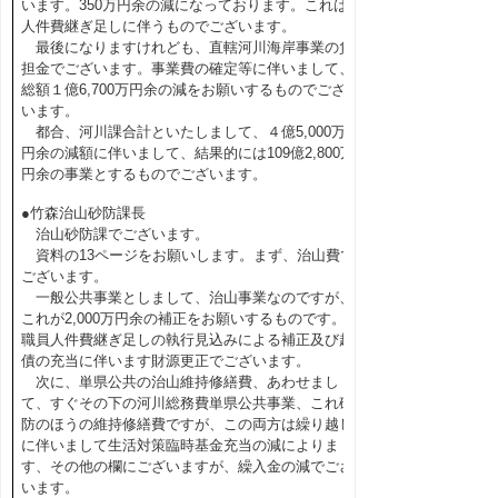
います。350万円余の減になっております。これは
人件費継ぎ足しに伴うものでございます。
最後になりますけれども、直轄河川海岸事業の負
担金でございます。事業費の確定等に伴いまして、
総額１億6,700万円余の減をお願いするものでござ
います。
都合、河川課合計といたしまして、４億5,000万
円余の減額に伴いまして、結果的には109億2,800万
円余の事業とするものでございます。
●竹森治山砂防課長
治山砂防課でございます。
資料の13ページをお願いします。まず、治山費で
ございます。
一般公共事業としまして、治山事業なのですが、
これが2,000万円余の補正をお願いするものです。
職員人件費継ぎ足しの執行見込みによる補正及び起
債の充当に伴います財源更正でございます。
次に、単県公共の治山維持修繕費、あわせまし
て、すぐその下の河川総務費単県公共事業、これ砂
防のほうの維持修繕費ですが、この両方は繰り越し
に伴いまして生活対策臨時基金充当の減によりま
す、その他の欄にございますが、繰入金の減でござ
います。