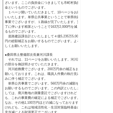
ざいます。ここの負担金につきましても市町村負担
金というものでございます。
１ページ開いていただきまして、10ページをお願
いいたします。単県公共事業ということで単県街路
事業でございますが、１路線が完了いたします。完
了に伴います精算ということで163万2,000円を減じ
るものでございます。
道路建設課合計といたしまして４億5,235万5,000
円の総額補正をお願いするものでございます。よろ
しくお願いいたします。
●桑田県土整備部次長兼河川課長
それでは、11ページをお願いいたします。河川課
の部分を御説明させていただきます。
河川総務費でございます。200万円余の補正をお
願いしております。これは、職員人件費の執行見込
みに伴う補正でございます。
単県公共事業でございます。560万円余の減額を
お願いするものでございます。この内訳といたしま
しては、廃川敷地の測量委託でございますけれど
も、これの事業費の確定による補正でございます。
なお、その他1,100万円ほどの減になっております
けれども、これは地域活性化・生活対策臨時基金の
充当減による財源更正でございます。