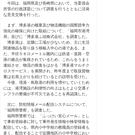
今回は、福岡県及び長崎県において、当委員会
所管の行政課題について調査を行うとともに活発
な意見交換を行った。
まず、博多港の概要及び物流機能の国際競争力
強化の確保に向けた取組について、「福岡市港湾
局」並びに「博多港ふ頭株式会社」を調査した。
博多港は、近隣に工場が少ないため、主に生活
関連物品を取り扱う移輸入中心の港である。ま
た、半径５キロメートル圏内には鉄道・道路・空
港の拠点が集積されているため、これらをうまく
連結させ、物流の推進をはかる「博多港マルチク
ロスサービス」を展開され、昨年度まで取扱貨物
量は右肩上がりを続けているとの説明を受けた。
今後、境港・鳥取港の利用を増やしていくため
には、港湾施設の利便性の向上はもとより交通イ
ンフラの整備が不可欠であることを再認識した。
次に、防犯情報メール配信システムについて、
「福岡県警察」を調査した。
福岡県警察では、「ふっけい安心メール」とし
て事前登録者に対して事件発生情報や検挙情報を
配信している。県内小中学校の教職員の登録者も
多く、配信することで近隣地区の小中学校におい