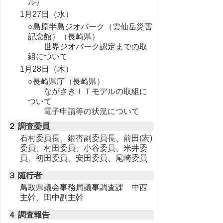
ル）
1月27日（水）
○島原半島ジオパーク（雲仙岳災害
記念館）（長崎県）
世界ジオパーク認定までの取
組について
1月28日（木）
○長崎県庁（長崎県）
ながさきＩＴモデルの取組に
ついて
電子申請等の状況について
２ 調査委員
石村委員長、銀杏副委員長、前田(宏)
委員、村田委員、小谷委員、米井委
員、初田委員、安田委員、尾崎委員
３ 随行者
鳥取県議会事務局議事調査課 中西
主幹、田中副主幹
４ 調査報告