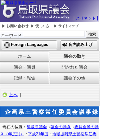
とりネット
Foreign Languages
音声読み上げ
ホーム
議会の動き
議会・議員
開かれた議会
記録・報告
議会その他
上へ
｜
企画県土警察常任委員会議事録
現在の位置：
鳥取県議会
議会の動き
委員会等の動
き（年度別）
平成21年度
地域振興県土警察常任委