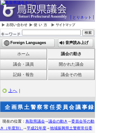
とりネット
Foreign Languages
音声読み上げ
ホーム
議会の動き
議会・議員
開かれた議会
記録・報告
議会その他
上へ
｜
企画県土警察常任委員会議事録
現在の位置：
鳥取県議会
議会の動き
委員会等の動
き（年度別）
平成21年度
地域振興県土警察常任委