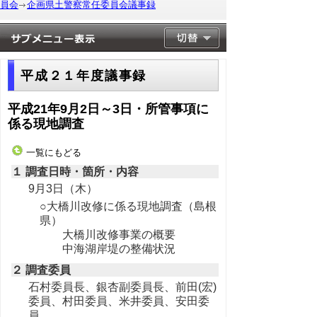
員会
企画県土警察常任委員会議事録
平成２１年度議事録
平成21年9月2日～3日・所管事項に
係る現地調査
一覧にもどる
１ 調査日時・箇所・内容
9月3日（木）
○大橋川改修に係る現地調査（島根
県）
大橋川改修事業の概要
中海湖岸堤の整備状況
２ 調査委員
石村委員長、銀杏副委員長、前田(宏)
委員、村田委員、米井委員、安田委
員