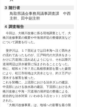
３ 随行者
鳥取県議会事務局議事調査課 中西
主幹、田中副主幹
４ 調査報告
今回は、大橋川改修に係る現地調査として、大
橋川改修事業の概要や中海湖岸堤の整備状況など
について調査を行った。
斐伊川は、１７世紀までは日本海へ注ぐ西向き
の流れであったものが、江戸時代の大洪水をきっ
かけに宍道湖に流れ込むようになり、それ以降宍
道湖周辺は洪水被害に悩まされることとなった。
特に、昭和４７年７月に島根県東部を襲った豪雨
により、松江市街地は大洪水となり、約２万戸が
浸水する被害を被った。
これを契機に、上流部における治水ダムの建設、
中流部における放水路の建設、下流部における大
橋川改修と中海・宍道湖の湖岸堤の整備による、
総合的な治水対策（いわゆる３点セット）が計画
された。
「大橋川改修事業」は、地域への影響を最小限