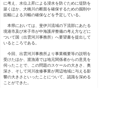
に考え、水位上昇による浸水を防ぐために堤防を
築くほか、大橋川の断面を確保するための掘削や
拡幅による川幅の確保などを予定している。
本県においては、斐伊川流域の下流部にあたる
境港市及び米子市が中海護岸整備の考え方などに
ついて国（出雲河川事務所）へ要望書を提出して
いるところである。
今回、出雲河川事務所より事業概要等の説明を
受けたほか、渡漁港では地元関係者からの意見を
伺ったことで、この問題のスケールの大きさ、奥
深さ、そして河川改修事業が周辺地域に与える影
響の大きさといったことについて、認識を深める
ことができた。
今後は、地元境港市・米子市の意見を尊重しつ
つ、島根県と協力し合いながら取り組んでいくこ
ととしたい。
上の階層へ
｜
総務教育常任委員会
｜
福
祉生活病院常任委員会
｜
農林水産商工常任