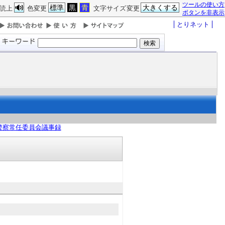
ツールの使い方
標準
黒
青
大きくする
読上
色変更
文字サイズ変更
ボタンを非表示
とりネット
警察常任委員会議事録