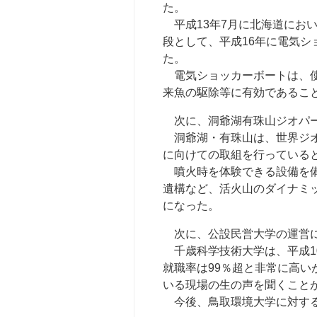
た。
平成13年7月に北海道にお
段として、平成16年に電気シ
た。
電気ショッカーボートは、使
来魚の駆除等に有効であるこ
次に、洞爺湖有珠山ジオパー
洞爺湖・有珠山は、世界ジオ
に向けての取組を行っている
噴火時を体験できる設備を備
遺構など、活火山のダイナミ
になった。
次に、公設民営大学の運営に
千歳科学技術大学は、平成1
就職率は99％超と非常に高
いる現場の生の声を聞くこと
今後、鳥取環境大学に対する