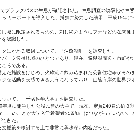
いてブラックバスの生息が確認された。生息調査の効率化や生
ョッカーボートを導入した。捕獲に努力した結果、平成19年
用域に限定されるものの、刺し網のようにフナなどの在来種
とを認識した。
クにかかる取組について、「洞爺湖町」を調査した。
パーク候補地域のひとつであり、現在、洞爺湖周辺４市町や
ところである。
えた施設をはじめ、火砕流に飲み込まれた公営住宅等がその
ックな活動を実感できるようになっており、山陰海岸の世界ジ
ついて、「千歳科学大学」を調査した。
0年度に開学した公設民営の大学で、現在、定員240名の約８
いが、このことが大学入学希望者の増加にはつながっていないこ
ができた。
支援策を検討する上で非常に興味深い内容だった。