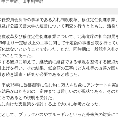
 中西主幹、田中副主幹
任委員会所管の事項である入札制度改革、移住定住促進事業
組及び公設民営大学の運営について調査を行うとともに、活発
度改革及び移住定住促進事業について、北海道庁の担当部局
9年より一定額以上の工事に関して予定額の事後公表を行って
変化はないということであった。ただ、同時期に一般競争入札
とのことであった。
する観点に加えて、継続的に経営できる環境を整備する観点
引上げを行い、その結果、低金額の工事ほど入札等の改善が図
き続き調査・研究が必要であると感じた。
平成16年に首都圏等に住む約１万人を対象にアンケートを実
う結果が出たものの、定住までは難しいのが現状である。その
ころであるとの説明を受けた。
に向けた支援策を検討する上で大いに参考となった。
として、ブラックバスやブルーギルといった外来魚の対策に