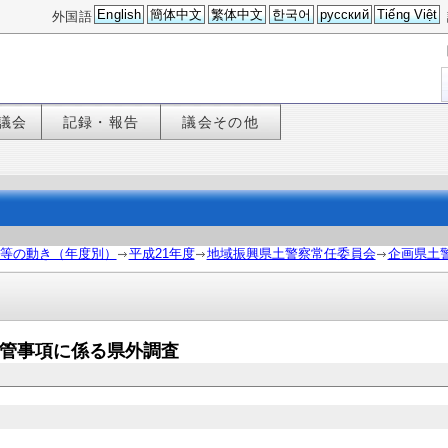
English
簡体中文
繁体中文
한국어
русский
Tiếng Việt
外国語
議会
記録・報告
議会その他
等の動き（年度別）
平成21年度
地域振興県土警察常任委員会
企画県土
・所管事項に係る県外調査