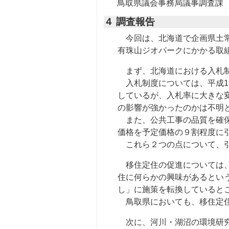
鳥取県議会事務局議事調査課
４ 調査報告
今回は、北海道で企画県土常
有珠山ジオパークにかかる取
まず、北海道における入札制
入札制度については、平成1
しているが、入札率に大きな
の影響が強かったのかは不明
また、公共工事の品質を確保
価格を予定価格の９割程度に
これら２つの点について、引
移住定住の促進については、
住に何らかの興味があるとい
し」に施策を転換していると
鳥取県においても、移住定住
次に、河川・湖沼の環境研究