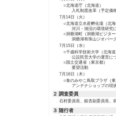
○北海道庁（北海道）
入札制度改革（予定価格
7月14日（火）
○北海道立水産孵化場（北海
河川・湖沼の環境研究に
○洞爺湖町（洞爺湖ビジタ
洞爺湖有珠山ジオパーク
7月15日（水）
○千歳科学技術大学（北海道
公設民営大学の運営につ
○国土交通省（東京都）
要望活動
7月16日（木）
○食のみやこ鳥取プラザ（
アンテナショップの現状
２ 調査委員
石村委員長、銀杏副委員長、前
３ 随行者