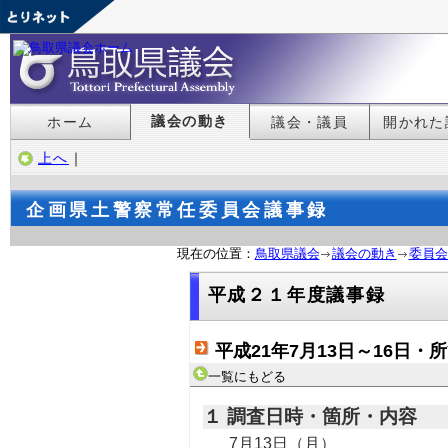
議会の動き
ホーム
議会・議員
開かれた
上へ
｜
企画県土警察常任委員会議事録
現在の位置：
鳥取県議会
議会の動き
委員会
平成２１年度議事録
平成21年7月13日～16日
一覧にもどる
１ 調査日時・箇所・内容
7月13日（月）