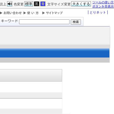
ツールの使い方
標準
黒
青
大きくする
読上
色変更
文字サイズ変更
ボタンを非表示
とりネット