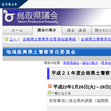
議会の動き
ホーム
議会・議員
開かれた
上へ
｜
企画県土警察常任委員会議事録
｜
企画県土警察常
地域振興県土警察常任委員会
現在の位置：
鳥取県議会
議会の動き
委員会
平成２１年度企画県土警察
平成22年1月26日(火)～28
一覧にもどる
所管事項に係る県外調査（福岡県