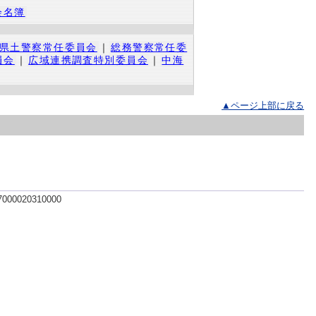
会名簿
県土警察常任委員会
｜
総務警察常任委
員会
｜
広域連携調査特別委員会
｜
中海
▲ページ上部に戻る
 7000020310000