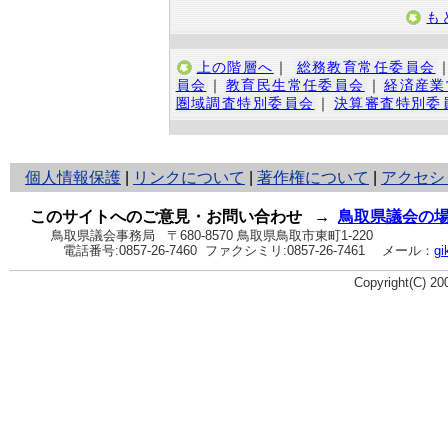
も
上の階層へ
｜
総務教育常任委員会
員会
｜
教育民生常任委員会
｜
経済産業
圏域調査特別委員会
｜
決算審査特別委
と
個人情報保護
|
リンクについて
|
著作権について
|
アクセシ
り
ネ
このサイトへのご意見・お問い合わせ
→
鳥取県議会の
ッ
鳥取県議会事務局
〒680-8570 鳥取県鳥取市東町1-220
電話番号:
0857-26-7460
ファクシミリ:0857-26-7461
メール：
gi
ト
へ
Copyright(C) 2
の