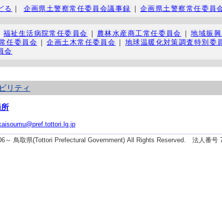
どる
｜
企画県土警察常任委員会議事録
｜
企画県土警察常任委員
｜
福祉生活病院常任委員会
｜
農林水産商工常任委員会
｜
地域振興
常任委員会
｜
企画土木常任委員会
｜
地球温暖化対策調査特別委
員会
ビリティ
場所
kaisoumu@pref.tottori.lg.jp
006～ 鳥取県(Tottori Prefectural Government) All Rights Reserved. 法人番号