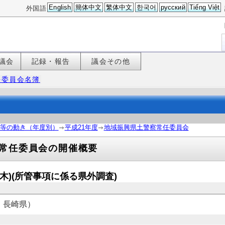
English
簡体中文
繁体中文
한국어
русский
Tiếng Việt
外国語
議会
記録・報告
議会その他
任委員会名簿
等の動き（年度別）
平成21年度
地域振興県土警察常任委員会
常任委員会の開催概要
日(木)(所管事項に係る県外調査)
、長崎県）