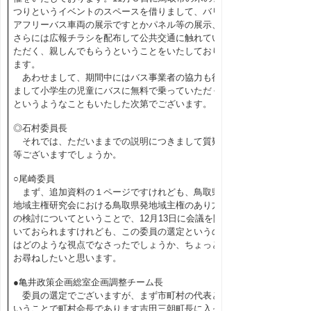
つりというイベントのスペースを借りまして、バリ
アフリーバス車両の展示ですとかパネル等の展示、
さらには広報チラシを配布して公共交通に触れてい
ただく、親しんでもらうということをいたしており
ます。
あわせまして、期間中にはバス事業者の協力も得
まして小学生の児童にバスに無料で乗っていただく
というようなこともいたした次第でございます。
◎石村委員長
それでは、ただいままでの説明につきまして質疑
等ございますでしょうか。
○尾崎委員
まず、追加資料の１ページですけれども、鳥取県
地域主権研究会における鳥取県発地域主権のあり方
の検討についてということで、12月13日に会議を開
いておられますけれども、この委員の選定というの
はどのような視点でなさったでしょうか、ちょっと
お尋ねしたいと思います。
●亀井政策企画総室企画調整チーム長
委員の選定でございますが、まず市町村の代表と
いうことで町村会長であります吉田三朝町長に入っ