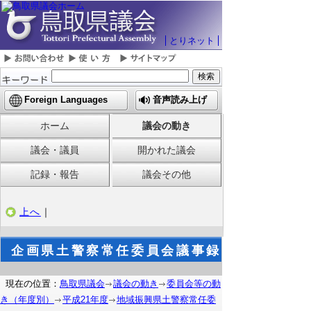
とりネット
Foreign Languages
音声読み上げ
ホーム
議会の動き
議会・議員
開かれた議会
記録・報告
議会その他
上へ
｜
企画県土警察常任委員会議事録
現在の位置：
鳥取県議会
議会の動き
委員会等の動
き（年度別）
平成21年度
地域振興県土警察常任委