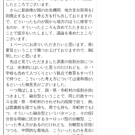
したところでございます。
さらに新政権が国の出先機関、地方支分部局を原
則廃止するという考え方を打ち出しておりますの
で、どういったものが国から地方のほうに移管でき
るのか、そういったところも含めてたたき台という
ことで提示をいたしまして、議論を進めたところで
ございます。
１ページにお戻りいただきたいと思います。発言
要旨ということで幾つか上げておりますので、御説
明したいと思います。
先ほど見ていただきました原案の役割分担につい
ては、全体的にはいいと思うのだけれども、小・中
学校も含めて人づくりという観点で教育をすべて県
で持つと、こういった考え方については違和感があ
るといった御意見がございました。
一つ飛ばしまして、国・県・市町村の役割分担に
つきまして、融合型ということで、同じ行政サービ
スを国・県・市町村のそれぞれの段階で担う、例え
ば図書館を国でも持ち、県でも持ち、市町村でも持
つ、そういった融合型というパターンと、その役割
分担を明確に区分するヨーロッパ型の分離型、こう
いった考え方があるのだけれども、分離型を目指し
つつも、中間的な着地点、こういったものを見出し