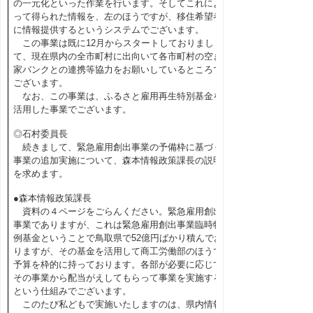
の一元化といった作業を行います。そしてこれによ
って得られた情報を、左のほうですが、移住希望者
に情報提供するというシステムでございます。
この事業は既に12月からスタートしておりまし
て、現在県内の全市町村に出向いて各市町村の空き
家バンクとの連携等協力をお願いしているところで
ございます。
なお、この事業は、ふるさと雇用再生特別基金を
活用した事業でございます。
◎石村委員長
続きまして、緊急雇用創出事業の予備枠に基づく
事業の追加実施について、森本情報政策課長の説明
を求めます。
●森本情報政策課長
資料の４ページをごらんください。緊急雇用創出
事業でありますが、これは緊急雇用創出事業臨時特
例基金ということで鳥取県で52億円ばかり積んでお
りますが、その基金を活用して商工労働部のほうで
予算を枠的に持っております。各部が必要に応じて
その事業から配当がえしてもらって事業を実施する
という仕組みでございます。
このたび私どもで実施いたしますのは、県内情報