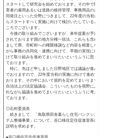
スタートして研究会を始めております。その中で障
害者の雇用あるいは道路の維持管理、事務用品の共
同発注といった分野につきまして、22年度の当初か
らスタートすべく実施に向けて検討いたしていると
ころでございます。
今後の取り組みでございますが、来年提案が予定
されております国の地方分権一括法、これらも含め
まして県、市町村への権限移譲など内容を精査しな
がら事務の共同化・連携に向けて、早期の実現に向
けて取り組みを進めてまいりたいというふうに思っ
ております。
特に、先ほど申しました日野地区では議論が進ん
でおりますので、22年度当初の実施に向けて進めて
おります。その中において規約を定めてまいります
自治法上の法定協議会、こういったものを視野に入
れながら協議を進めてまいりたいというふうに考え
ております。
◎石村委員長
続きまして、「鳥取県田舎暮らし住宅バンクシス
テム整備事業」について、谷口移住定住促進室長の
説明を求めます。
●谷口移住定住促進室長