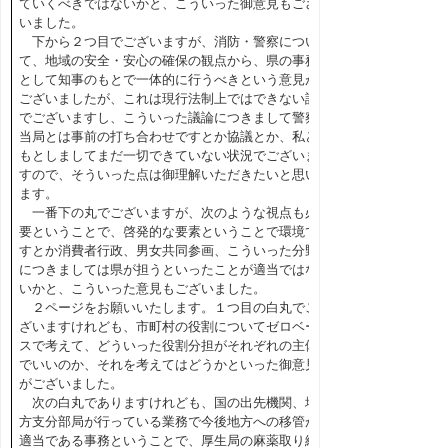
ていくべきではないかと、こういった御意見もござ
いました。
下から２つ目でございますが、消防・警察につい
て、地域の安全・安心の確保の観点から、県の事務
として知事のもとで一体的に行うべきという意見が
ございましたが、これは現行法制上ではできない話
でございますし、こういった議論につきまして警察
当局とは事前の打ち合わせですとか協議とか、私ど
もとしましてまだ一切できていない状況でございま
すので、そういった点は御理解いただきたいと思い
ます。
一番下の丸でございますが、次のような視点も必
要ということで、啓発的な要素ということで環境で
すとか消費者行政、男女共同参画、こういった分野
につきましては県が担うといったことが適当ではな
いかと、こういった意見もございました。
２ページをお願いいたします。１つ目の白丸でご
ざいますけれども、市町村の役割についてゼロベー
スで考えて、どういった役割分担がそれぞれの主体
でいいのか、それを考えてはどうかといった御意見
がございました。
次の白丸でありますけれども、国の出先機関、地
方支分部局が行っている業務で今後地方への移管が
適当である事務ということで、厚生局の麻薬取り締