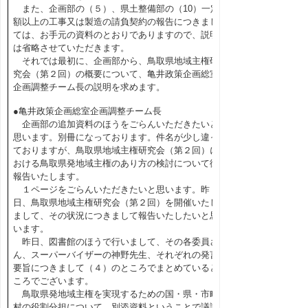
また、企画部の（５）、県土整備部の（10）一定
額以上の工事又は製造の請負契約の報告につきまし
ては、お手元の資料のとおりでありますので、説明
は省略させていただきます。
それでは最初に、企画部から、鳥取県地域主権研
究会（第２回）の概要について、亀井政策企画総室
企画調整チーム長の説明を求めます。
●亀井政策企画総室企画調整チーム長
企画部の追加資料のほうをごらんいただきたいと
思います。別冊になっております。件名が少し違っ
ておりますが、鳥取県地域主権研究会（第２回）に
おける鳥取県発地域主権のあり方の検討について御
報告いたします。
１ページをごらんいただきたいと思います。昨
日、鳥取県地域主権研究会（第２回）を開催いたし
まして、その状況につきまして報告いたしたいと思
います。
昨日、図書館のほうで行いまして、その各委員さ
ん、スーパーバイザーの神野先生、それぞれの発言
要旨につきまして（４）のところでまとめていると
ころでございます。
鳥取県発地域主権を実現するための国・県・市町
村の役割分担について、別添資料ということで議論