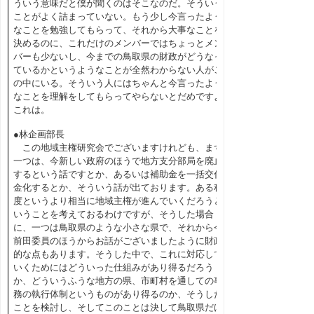
ういう意味だと僕が聞くのはそこなのだ。そういう
ことがよく詰まっていない。もう少し今言ったよう
なことを勉強してもらって、それから大事なことを
決めるのに、これだけのメンバーではちょっとメン
バーも少ないし、今までの鳥取県の財政がどうなっ
ているかというようなことが全然わからない人がこ
の中にいる。そういう人にはちゃんと今言ったよう
なことを理解をしてもらってやらないとだめですよ
これは。
●林企画部長
この地域主権研究会でございますけれども、まず
一つは、今新しい政府のほうで地方支分部局を廃止
するという話ですとか、あるいは補助金を一括交付
金化するとか、そういう話が出ております。ある程
度というより相当に地域主権が進んでいくだろうと
いうことを考えておるわけですが、そうした場合
に、一つは鳥取県のような小さな県で、それから今
前田委員のほうからお話がございましたように財政
的な点もあります。そうした中で、これに対応して
いくためにはどういった仕組みがあり得るだろう
か、どういうふうな地方の県、市町村を通しての事
務の執行体制というものがあり得るのか、そうした
ことを検討し、そしてこのことは決して鳥取県だけ