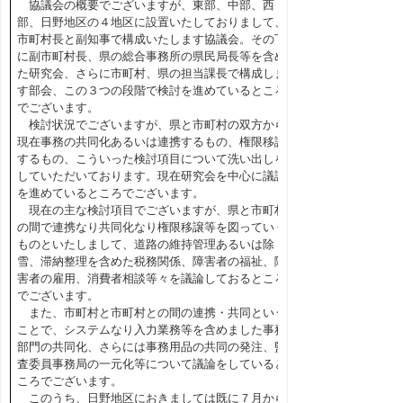
協議会の概要でございますが、東部、中部、西
部、日野地区の４地区に設置いたしておりまして、
市町村長と副知事で構成いたします協議会。その下
に副市町村長、県の総合事務所の県民局長等を含め
た研究会、さらに市町村、県の担当課長で構成しま
す部会、この３つの段階で検討を進めているところ
でございます。
検討状況でございますが、県と市町村の双方から
現在事務の共同化あるいは連携するもの、権限移譲
するもの、こういった検討項目について洗い出しを
していただいております。現在研究会を中心に議論
を進めているところでございます。
現在の主な検討項目でございますが、県と市町村
の間で連携なり共同化なり権限移譲等を図っていく
ものといたしまして、道路の維持管理あるいは除
雪、滞納整理を含めた税務関係、障害者の福祉、障
害者の雇用、消費者相談等々を議論しておるところ
でございます。
また、市町村と市町村との間の連携・共同という
ことで、システムなり入力業務等を含めました事務
部門の共同化、さらには事務用品の共同の発注、監
査委員事務局の一元化等について議論をしていると
ころでございます。
このうち、日野地区におきましては既に７月から