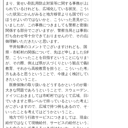
まり、覚せい剤乱用防止対策等に関する事務が上げ
られているけれども、広域化している状況、こうい
った状況にかんがみると地方移管よりも国で行った
ほうがよいのではないかと、こういった意見がござ
いましたが、この事務につきましても警察と密接に
関係する部分でございますが、警察当局とは事前の
打ち合わせ等十分できておりませんので、その点は
御理解いただきたいと思います。
平井知事のコメントでございますけれども、国・
県・市町村の関係について、先ほど申しました分離
型、こういったことを目指すということになります
が、その際、例えば県が人づくりという観点で義務
教育、それから高校教育を担うと、こういった考え
方もあると思うということで、今後よく検討してい
きたいということ。
医療保険の取り扱いをどうするかというのが最も
大きな問題であろうということで、スウェーデン、
ドイツにおきましては市町村ではなくて広域、日本
でいきますと県レベルで持っているといった考え方
がございますので、広域で持つ例もあるので、そう
いったことを考えてはどうかということ。
地方で行う行政サービスにつきましては、現金の
給付ではなくて現物給付、サービスの給付というこ