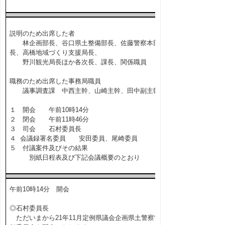
説明のため出席した者
林企画部長、谷口県土整備部長、佐藤警察本部
長、高橋地域づくり支援局長、
野川観光局長ほか各次長、課長、関係職員
職務のため出席した事務局職員
議事調査課 中西主幹、山崎主幹、田中副主幹
１ 開会 午前10時14分
２ 閉会 午前11時46分
３ 司会 石村委員長
４ 会議録署名委員 安田委員、尾崎委員
５ 付議案件及びその結果
別紙日程表及び下記会議概要のとおり
午前10時14分 開会
◎石村委員長
ただいまから21年11月定例県議会企画県土警察常