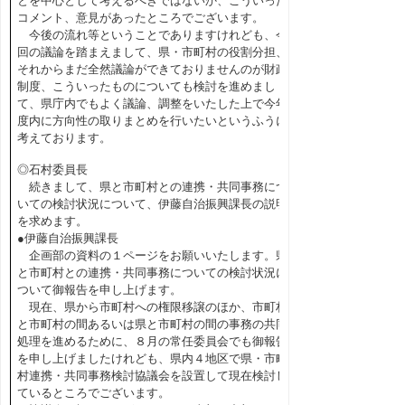
とを中心として考えるべきではないか、こういった
コメント、意見があったところでございます。
今後の流れ等ということでありますけれども、今
回の議論を踏まえまして、県・市町村の役割分担、
それからまだ全然議論ができておりませんのが財政
制度、こういったものについても検討を進めまし
て、県庁内でもよく議論、調整をいたした上で今年
度内に方向性の取りまとめを行いたいというふうに
考えております。
◎石村委員長
続きまして、県と市町村との連携・共同事務につ
いての検討状況について、伊藤自治振興課長の説明
を求めます。
●伊藤自治振興課長
企画部の資料の１ページをお願いいたします。県
と市町村との連携・共同事務についての検討状況に
ついて御報告を申し上げます。
現在、県から市町村への権限移譲のほか、市町村
と市町村の間あるいは県と市町村の間の事務の共同
処理を進めるために、８月の常任委員会でも御報告
を申し上げましたけれども、県内４地区で県・市町
村連携・共同事務検討協議会を設置して現在検討し
ているところでございます。