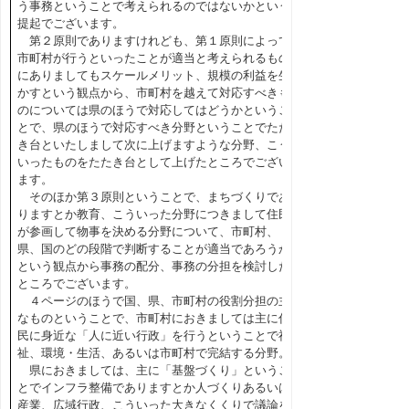
う事務ということで考えられるのではないかという
提起でございます。
第２原則でありますけれども、第１原則によって
市町村が行うといったことが適当と考えられるもの
にありましてもスケールメリット、規模の利益を生
かすという観点から、市町村を越えて対応すべきも
のについては県のほうで対応してはどうかというこ
とで、県のほうで対応すべき分野ということでたた
き台といたしまして次に上げますような分野、こう
いったものをたたき台として上げたところでござい
ます。
そのほか第３原則ということで、まちづくりであ
りますとか教育、こういった分野につきまして住民
が参画して物事を決める分野について、市町村、
県、国のどの段階で判断することが適当であろうか
という観点から事務の配分、事務の分担を検討した
ところでございます。
４ページのほうで国、県、市町村の役割分担の主
なものということで、市町村におきましては主に住
民に身近な「人に近い行政」を行うということで福
祉、環境・生活、あるいは市町村で完結する分野。
県におきましては、主に「基盤づくり」というこ
とでインフラ整備でありますとか人づくりあるいは
産業、広域行政、こういった大きなくくりで議論を