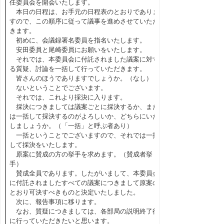
任委員会を開会いたします。
本日の日程は、お手元の日程表のとおりでありま
すので、この順序に従って議事を進めさせていただ
きます。
初めに、会議録署名委員を指名いたします。
安田委員と尾崎委員にお願いをいたします。
それでは、本委員会に付託されました議案に対す
る質疑、討論を一括して行っていただきます。
皆さんのほうでありますでしょうか。（なし）
ないということでございます。
それでは、これより採決に入ります。
採決につきましては議案ごとに採決するか、また
は一括して採決するのがよろしいか、どちらにいた
しましょうか。（「一括」と呼ぶ者あり）
一括ということでございますので、それでは一括
して採決をいたします。
原案に賛成の方の挙手を求めます。（賛成者挙
手）
賛成全員であります。したがいまして、本委員会
に付託されましたすべての議案につきまして原案の
とおり可決すべきものと決定いたしました。
次に、報告事項に移ります。
なお、質疑につきましては、各部局の説明終了後
に行っていただきたいと思います。