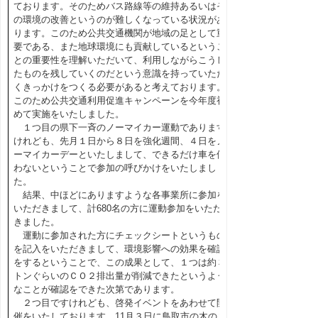
ております。そのためバス路線等の維持あるいはそ
の環境の改善というのが難しくなっている状況があ
ります。このため公共交通機関が地域の足として重
要である、また地球環境にも貢献しているというこ
との重要性を理解いただいて、利用しながらこうし
たものを残していくのだという意識を持っていただ
くきっかけをつくる必要があると考えております。
このため公共交通利用促進キャンペーンを今年度初
めて実施をいたしました。
１つ目の県下一斉のノーマイカー運動であります
けれども、先月１日から８日を強化週間、４日をノ
ーマイカーデーといたしまして、できるだけ車を使
わないということで参加の呼びかけをいたしまし
た。
結果、中ほどにありますような各事業所に参加を
いただきまして、計680名の方に運動参加をいただ
きました。
運動に参加された方にチェックシートというもの
を記入をいただきまして、環境影響への効果を確認
をするということで、この成果として、１つは約３
トンぐらいのＣＯ２排出量が削減できたというよう
なことが確認をできた次第であります。
２つ目ですけれども、啓発イベントをあわせて開
催をいたしております。11月３日に鳥取市の木のま