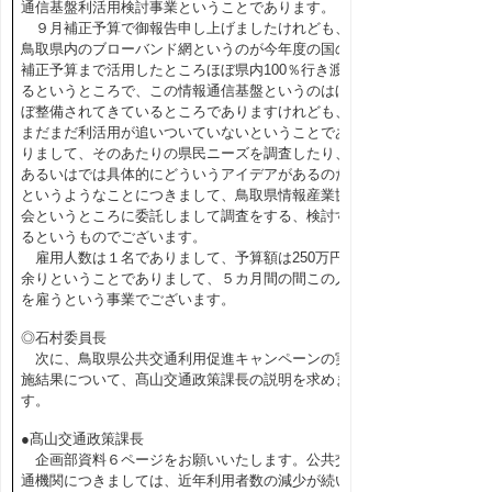
通信基盤利活用検討事業ということであります。
９月補正予算で御報告申し上げましたけれども、
鳥取県内のブローバンド網というのが今年度の国の
補正予算まで活用したところほぼ県内100％行き渡
るというところで、この情報通信基盤というのはほ
ぼ整備されてきているところでありますけれども、
まだまだ利活用が追いついていないということであ
りまして、そのあたりの県民ニーズを調査したり、
あるいはでは具体的にどういうアイデアがあるのだ
というようなことにつきまして、鳥取県情報産業協
会というところに委託しまして調査をする、検討す
るというものでございます。
雇用人数は１名でありまして、予算額は250万円
余りということでありまして、５カ月間の間この人
を雇うという事業でございます。
◎石村委員長
次に、鳥取県公共交通利用促進キャンペーンの実
施結果について、髙山交通政策課長の説明を求めま
す。
●髙山交通政策課長
企画部資料６ページをお願いいたします。公共交
通機関につきましては、近年利用者数の減少が続い