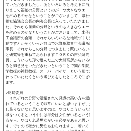
ていただきましたし、あといろいろと考えるに当た
りまして福祉の分野というのが一つ大きなウエート
を占めるのかなということがございまして、県社会
福祉協議会会長の内海会長に入っていただきまし
た。それから産業の分野というのも大きなウエート
を占めるのかなということがございまして、米子商
工会議所の会頭、それからいろいろな地域づくり活
動ですとかそういった観点で水野鳥取青年会議所理
事長、それからこの分野につきまして既にいろいろ
と研究等を重ねておられますＴＯＲＣの吉弘研究
員、こういった形で選んだ上で大所高所からいろい
ろと御意見をいただきたいということで関西学院大
学教授の神野教授、スーパーバイザーという形で加
わっていただくという選び方をしたところでござい
ます。
○尾崎委員
それぞれの分野で活躍されて見識の高い方を選ば
れているということで非常にいいと思いますが、少
し足りないなと思いますのは、やはりこういった地
域をつくるという中には半分は女性がいるという観
点から、やはり老若男女がいる必要があると思いま
す。ですので確かに男性もおられますし、若い方も