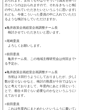
おられます。女性でもやはりそういう識見を持った
方というのはおられますので、それをきちっと検討
の中に入れていただきたいというふうに思いますけ
れども、今後こういった委員の中に入れていただけ
るような検討をしていただけますか。
●亀井政策企画総室企画調整チーム長
検討させていただきたいと思います。
○尾崎委員
よろしくお願いします。
○前田委員
亀井チーム長、この地域主権研究会は何回までや
る予定か。
●亀井政策企画総室企画調整チーム長
当初は３回行うようにしておりましたが、少し回
数が足りないかなと、検討の熟度が十分ではないか
なと考えておりまして、年度内にあと２回というこ
とで、都合４回ぐらい必要なのかなというふうに考
えております。
○前田委員
これは年度内にまとめたいというふうに書いてあ