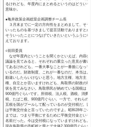
るけれども、年度内にまとめるというのはどういう
意味か。
●亀井政策企画総室企画調整チーム長
３月末までに一定の方向性をまとめまして、そう
いったものを基づきまして提言活動でありますとか
そういったことにつなげていきたいというふうに考
えております。
○前田委員
なぜ年度内ということを聞くかといえば、内容の
議論を見てみると、それぞれの重立った意見が書い
てあるけれども、一番大事なことが一番後になって
いるのだ。財政制度、これが一番なのだ、本当は。
勘違いしたらいけないと思う。地方主権、地方主
権、自立とか言いますけれども、鳥取県の財政の現
状を見てみなさい。鳥取県民が納めている国税は
900億円ぐらいです。所得税、法人税、酒税、消費
税、たばこ税、900億円ぐらい。一方で、それらの
五税を国がプールして配っているのが交付税だ。昔
は平衡交付金と言っていたのですよ。昭和28年ごろ
までは。つまり平衡にするために平衡交付金という
名前だった。今は交付税になっていますけれども。
現在鳥取県の市町村と県とで大体2,300億円ぐらい