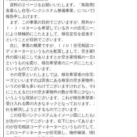
資料の２ページをお願いいたします。「鳥取県田
舎暮らし住宅バンクシステム整備事業」について御
報告申し上げます。
まず、この事業の目的でございますが、県外から
Ｉ・Ｊ・Ｕターンを希望している方々の住宅ニーズ
により積極的にこたえまして、移住定住を促進する
ということが目的でございます。
次に、事業の概要ですが、ＩＪＵ！住宅相談コー
ディネーターというものを配置しまして、空き家物
件の掘り起こしでありますとか空き家情報の一元化
というものを図り、移住希望者のニーズにこたえる
というものでございます。
その背景といたしましては、移住希望者の住宅ニ
ーズといいますのは田舎にある格安の空き家物件と
いうのが最も多いわけでございますけれども、それ
にこたえるだけの空き家物件の数が非常に少ないと
いうふうな現状がございます。これが移住希望者を
受け入れる際の大きなネックとなっております。こ
れを解消しようとするものでございます。
この住宅バンクシステムをイメージ図にしたもの
が次のページでございます。右下にかいてあります
のが住宅相談コーディネーターというものでして、
このコーディネーターが住宅探し、物件確保、情報