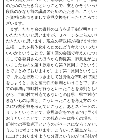
のためのたたき台ということで、案とかそういった
段階のかなり前の議論のためのたたき台、こういっ
た資料に基づきまして意見交換を行ったところでご
ざいます。
まず、たたき台の資料のほうを若干御説明させて
いただきたいと思いますが、３ページをごらんいた
だきたいと思います。現在の新政権が掲げます地域
主権、これを具体化するためにどう考えていったら
いいかということで、第１回の会議で考え方につき
まして各委員さんのほうから御提案、御意見がござ
いましたものを第１原則から第３原則までというこ
とでまとめておりますが、まず第１原則ということ
で、身近な行政につきましては身近な市町村で実施
をしようと。あと補完性の原則ということで、すべ
ての事務は市町村が行うといったことを原則としな
がら、市町村で対応できないものは県、県で対応で
きないものは国と、こういったことを考え方のベー
スに役割分担を考えていこうと。あとスピードのメ
リットということで、意思決定をできるだけ早く行
おうということで、この観点からは多くの場合、市
町村での事務処理というのがベースになろうかとい
うふうに考えております。こういった観点から、次
に上げておりますような分野というのが市町村が行