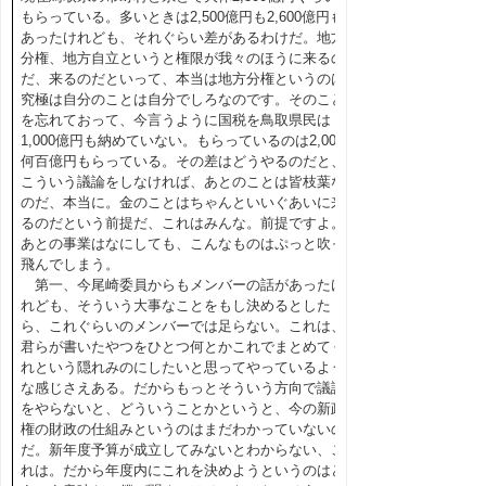
もらっている。多いときは2,500億円も2,600億円も
あったけれども、それぐらい差があるわけだ。地方
分権、地方自立というと権限が我々のほうに来るの
だ、来るのだといって、本当は地方分権というのは
究極は自分のことは自分でしろなのです。そのこと
を忘れておって、今言うように国税を鳥取県民は
1,000億円も納めていない。もらっているのは2,000
何百億円もらっている。その差はどうやるのだと、
こういう議論をしなければ、あとのことは皆枝葉な
のだ、本当に。金のことはちゃんといいぐあいに来
るのだという前提だ、これはみんな。前提ですよ。
あとの事業はなにしても、こんなものはぷっと吹っ
飛んでしまう。
第一、今尾崎委員からもメンバーの話があったけ
れども、そういう大事なことをもし決めるとした
ら、これぐらいのメンバーでは足らない。これは、
君らが書いたやつをひとつ何とかこれでまとめてく
れという隠れみのにしたいと思ってやっているよう
な感じさえある。だからもっとそういう方向で議論
をやらないと、どういうことかというと、今の新政
権の財政の仕組みというのはまだわかっていないの
だ。新年度予算が成立してみないとわからない、こ
れは。だから年度内にこれを決めようというのはど