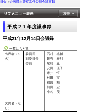
員会
企画県土警察常任委員会議事録
平成２１年度議事録
平成21年12月14日会議録
一覧にもどる
出席者（９
委員長
石村 祐輔
名）
副委員長
銀杏 泰利
委員
尾崎 薫
安田 優子
米井 悟
村田 実
初田 勲
前田 宏
小谷 茂
欠席者（な
し）