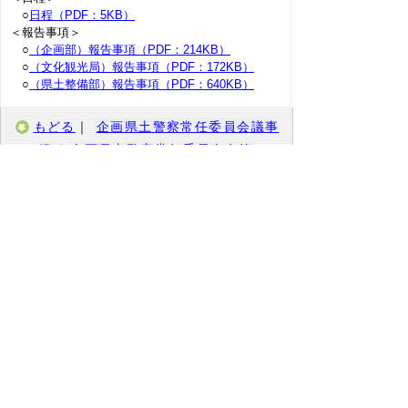
○
日程（PDF：5KB）
＜報告事項＞
○
（企画部）報告事項（PDF：214KB）
○
（文化観光局）報告事項（PDF：172KB）
○
（県土整備部）報告事項（PDF：640KB）
もどる
｜
企画県土警察常任委員会議事
録
｜
企画県土警察常任委員会名簿
上の階層へ
｜
総務教育常任委員会
｜
福
祉生活病院常任委員会
｜
農林水産商工常任
委員会
｜
地域振興県土警察常任委員会
｜
総
務警察常任委員会
｜
教育民生常任委員会
｜
経済産業常任委員会
｜
企画土木常任委員会
｜
地球温暖化対策調査特別委員会
｜
広域連
携調査特別委員会
｜
中海圏域調査特別委員
会
｜
決算審査特別委員会