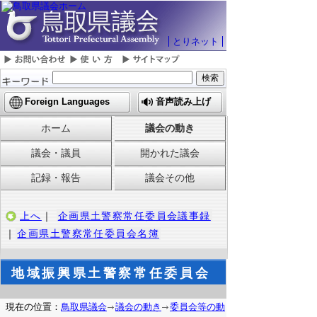
とりネット
Foreign Languages
音声読み上げ
ホーム
議会の動き
議会・議員
開かれた議会
記録・報告
議会その他
上へ
｜
企画県土警察常任委員会議事録
｜
企画県土警察常任委員会名簿
地域振興県土警察常任委員会
現在の位置：
鳥取県議会
議会の動き
委員会等の動