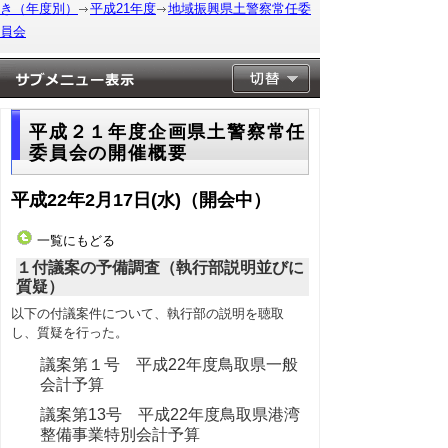
き（年度別）
平成21年度
地域振興県土警察常任委
員会
平成２１年度企画県土警察常任
委員会の開催概要
平成22年2月17日(水)（開会中）
一覧にもどる
１付議案の予備調査（執行部説明並びに
質疑）
以下の付議案件について、執行部の説明を聴取
し、質疑を行った。
議案第１号 平成22年度鳥取県一般
会計予算
議案第13号 平成22年度鳥取県港湾
整備事業特別会計予算