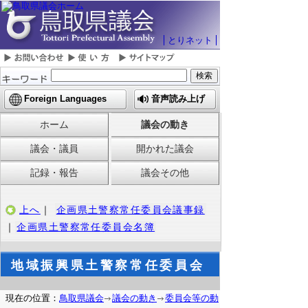
とりネット
Foreign Languages
音声読み上げ
ホーム
議会の動き
議会・議員
開かれた議会
記録・報告
議会その他
上へ
｜
企画県土警察常任委員会議事録
｜
企画県土警察常任委員会名簿
地域振興県土警察常任委員会
現在の位置：
鳥取県議会
議会の動き
委員会等の動