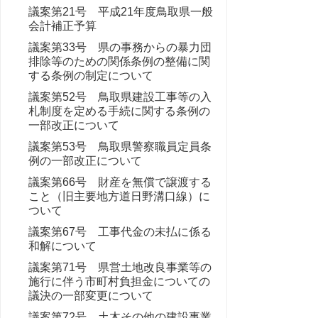
議案第21号 平成21年度鳥取県一般
会計補正予算
議案第33号 県の事務からの暴力団
排除等のための関係条例の整備に関
する条例の制定について
議案第52号 鳥取県建設工事等の入
札制度を定める手続に関する条例の
一部改正について
議案第53号 鳥取県警察職員定員条
例の一部改正について
議案第66号 財産を無償で譲渡する
こと（旧主要地方道日野溝口線）に
ついて
議案第67号 工事代金の未払に係る
和解について
議案第71号 県営土地改良事業等の
施行に伴う市町村負担金についての
議決の一部変更について
議案第72号 土木その他の建設事業