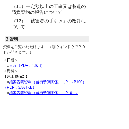
（11）一定額以上の工事又は製造の
請負契約の報告について
（12）「被害者の手引き」の改訂に
ついて
３資料
資料をご覧いただけます。（別ウィンドウでＰＤ
Ｆが開きます。）
＜日程＞
○
日程（PDF：13KB）
＜資料＞
【県土整備部】
○
議案説明資料（当初予算関係）（P1～P100）
（PDF：3,864KB）
○
議案説明資料（当初予算関係）（P101～
P132）（PDF：1,093KB）
○
議案説明資料（補正予算関係）（PDF：
4,441KB）
○
報告事項（PDF：1,499KB）
【警察本部】
○
議案説明資料（当初予算関係）（PDF：