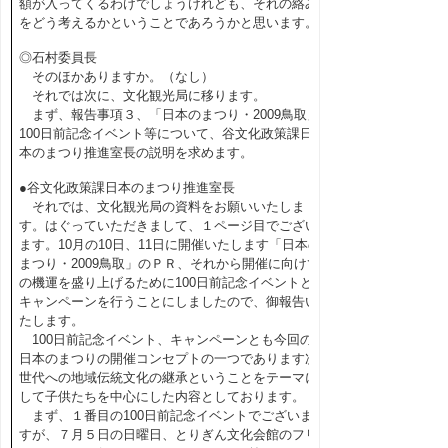
額が入ってくるわけでしょうけれども、それの絡み
をどう考えるかということであろうかと思います。
◎石村委員長
そのほかありますか。（なし）
それでは次に、文化観光局に移ります。
まず、報告事項３、「日本のまつり・2009鳥取」
100日前記念イベント等について、谷文化政策課日
本のまつり推進室長の説明を求めます。
●谷文化政策課日本のまつり推進室長
それでは、文化観光局の資料をお願いいたしま
す。はぐっていただきまして、１ページ目でござい
ます。10月の10日、11日に開催いたします「日本の
まつり・2009鳥取」のＰＲ、それから開催に向けて
の機運を盛り上げるために100日前記念イベントと
キャンペーンを行うことにしましたので、御報告い
たします。
100日前記念イベント、キャンペーンとも今回の
日本のまつりの開催コンセプトの一つであります次
世代への地域伝統文化の継承ということをテーマに
して子供たちを中心にした内容としております。
まず、１番目の100日前記念イベントでございま
すが、７月５日の日曜日、とりぎん文化会館のフリ