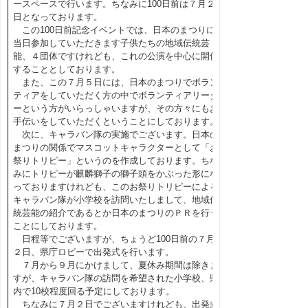
ースペースで行います。ちなみに100日前は７月２
日となっております。
この100日前記念イベントでは、日本のまつりに
当日参加していただきます子供たちの地域伝統芸
能、４団体ですけれども、これの公演を中心に開催
することとしております。
また、この７月５日には、日本のまつりでボラン
ティアをしていただく方の中でボランティアリーダ
ーという方がいらっしゃいますが、その方々にもお
手伝いをしていただくということにしております。
次に、キャラバン隊の実施でございます。日本の
まつりの関係でマスコットキャラクターとして「お
祭りトリピー」というのを作成しております。ちな
みにトリピーが麒麟獅子の獅子頭をかぶった形にな
っておりますけれども、このお祭りトリピーによる
キャラバン隊が小学校を訪問いたしまして、地域伝
統芸能の紹介であるとか日本のまつりのＰＲを行う
ことにしております。
日程等でございますが、ちょうど100日前の７月
２日、県庁ロビーで出発式を行います。
７月から９月にかけまして、夏休み期間は除きま
すが、キャラバン隊の訪問を希望された小学校、県
内で10校程度回る予定にしております。
ちなみに７月２日でございますけれども、出発式