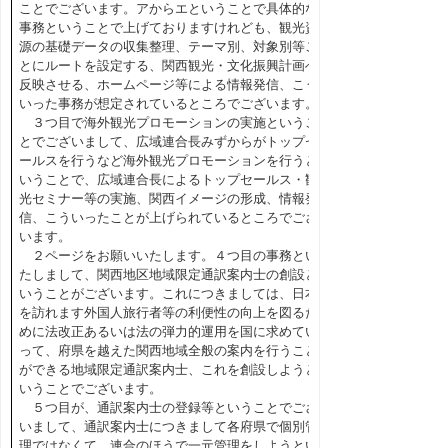
ことでございます。アからエということで具体的な
事務ということで上げておりますけれども、観光資
源の基礎データの収集整理、テーマ別、対象別等ご
とにルートを設定する、関西観光・文化振興計画へ
反映させる、ホームページ等による情報発信、こう
いった事務が想定されているところでございます。
３つ目で海外観光プロモーションの実施というこ
とでございまして、広域連合長みずからがトップセ
ールスを行うなど海外観光プロモーションを行うと
いうことで、広域連合長によるトップセールス・観
光セミナー等の実施、関西イメージの形成、情報発
信、こういったことが上げられているところでござ
います。
２ページをお願いいたします。４つ目の事務とい
たしまして、関西地区地域限定通訳案内士の創設と
いうことがございます。これにつきましては、日本
を訪れます外国人旅行者等の利便性の向上を図るた
めに法改正あるいは法の弾力的運用を国に求めてい
って、府県を越えた関西地域全般の案内を行うこと
ができる地域限定通訳案内士、これを創設しようと
いうことでございます。
５つ目が、通訳案内士の登録等ということでござ
いまして、通訳案内士につきまして各府県で個別管
理ではなくて、連合のほうで一元管理をしようとい