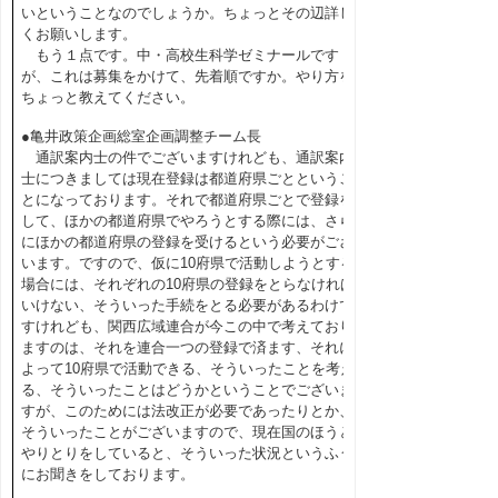
いということなのでしょうか。ちょっとその辺詳し
くお願いします。
もう１点です。中・高校生科学ゼミナールです
が、これは募集をかけて、先着順ですか。やり方を
ちょっと教えてください。
●亀井政策企画総室企画調整チーム長
通訳案内士の件でございますけれども、通訳案内
士につきましては現在登録は都道府県ごとというこ
とになっております。それで都道府県ごとで登録を
して、ほかの都道府県でやろうとする際には、さら
にほかの都道府県の登録を受けるという必要がござ
います。ですので、仮に10府県で活動しようとする
場合には、それぞれの10府県の登録をとらなければ
いけない、そういった手続をとる必要があるわけで
すけれども、関西広域連合が今この中で考えており
ますのは、それを連合一つの登録で済ます、それに
よって10府県で活動できる、そういったことを考え
る、そういったことはどうかということでございま
すが、このためには法改正が必要であったりとか、
そういったことがございますので、現在国のほうと
やりとりをしていると、そういった状況というふう
にお聞きをしております。