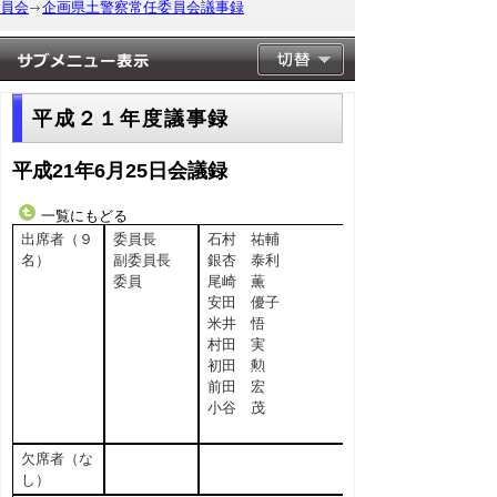
員会
企画県土警察常任委員会議事録
平成２１年度議事録
平成21年6月25日会議録
一覧にもどる
出席者（９
委員長
石村 祐輔
名）
副委員長
銀杏 泰利
委員
尾崎 薫
安田 優子
米井 悟
村田 実
初田 勲
前田 宏
小谷 茂
欠席者（な
し）