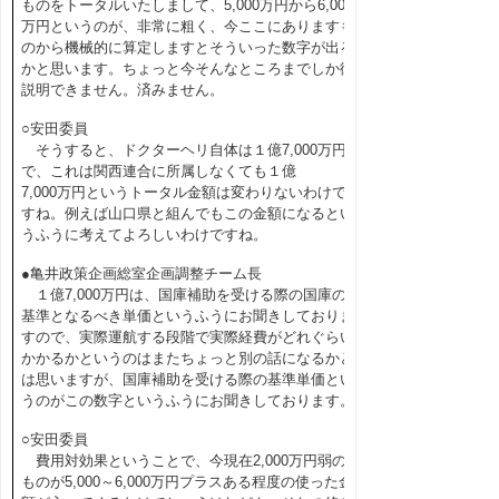
ものをトータルいたしまして、5,000万円から6,000
万円というのが、非常に粗く、今ここにありますも
のから機械的に算定しますとそういった数字が出る
かと思います。ちょっと今そんなところまでしか御
説明できません。済みません。
○安田委員
そうすると、ドクターヘリ自体は１億7,000万円
で、これは関西連合に所属しなくても１億
7,000万円というトータル金額は変わりないわけで
すね。例えば山口県と組んでもこの金額になるとい
うふうに考えてよろしいわけですね。
●亀井政策企画総室企画調整チーム長
１億7,000万円は、国庫補助を受ける際の国庫の
基準となるべき単価というふうにお聞きしておりま
すので、実際運航する段階で実際経費がどれぐらい
かかるかというのはまたちょっと別の話になるかと
は思いますが、国庫補助を受ける際の基準単価とい
うのがこの数字というふうにお聞きしております。
○安田委員
費用対効果ということで、今現在2,000万円弱の
ものが5,000～6,000万円プラスある程度の使った金