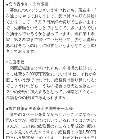
●宮内青少年・文教課長
募集についてでございますけれども、現在中・高
を通じてやっておりまして、受け付けを順次開始し
ておりまして、７月７日が締め切りでございますの
で、先着順ということではなくて、多いようでした
ら抽せんでやろうかと思っています。現在第１希
望、第２希望まで書いていただいて、少ない講座が
あればそちらのほうに回すというようなことも現在
考えております。
○安田委員
関西広域連合ですけれども、今機構の状態で、こ
とし経費を2,000万円弱出していますね。それが今
度こういう形でそれぞれ、総務費は割り算になるの
でしょうけれども、うちの場合は観光と医療という
２つの分野に加入するとなって、概略どのぐらいの
金額を今の段階で考えられますか。
●亀井政策企画総室企画調整チーム長
資料の３ページを見ながらということになるかと
思いますが、概算ではじいているわけではございま
せんが、この表の総務費のところで平成22年度のと
ころを見ていただきますと、総務費で３億1,500万
円という数字がございます。これがどれだけの団体