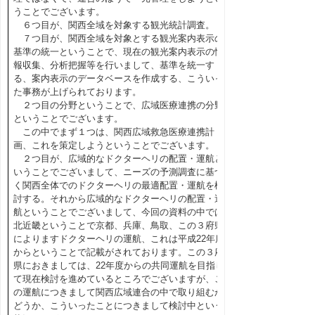
うことでございます。
６つ目が、関西全域を対象する観光統計調査。
７つ目が、関西全域を対象とする観光案内表示の
基準の統一ということで、現在の観光案内表示の情
報収集、分析把握等を行いまして、基準を統一す
る、案内表示のデータベースを作成する、こういっ
た事務が上げられております。
２つ目の分野ということで、広域医療連携の分野
ということでございます。
この中でまず１つは、関西広域救急医療連携計
画、これを策定しようということでございます。
２つ目が、広域的なドクターヘリの配置・運航と
いうことでございまして、ニーズの予測調査に基づ
く関西全体でのドクターヘリの最適配置・運航を検
討する。それから広域的なドクターヘリの配置・運
航ということでございまして、今回の資料の中では
北近畿ということで京都、兵庫、鳥取、この３府県
によりますドクターヘリの運航、これは平成22年度
からということで記載がされております。この３府
県におきましては、22年度からの共同運航を目指し
て現在検討を進めているところでございますが、こ
の運航につきまして関西広域連合の中で取り組むか
どうか、こういったことにつきまして検討中という