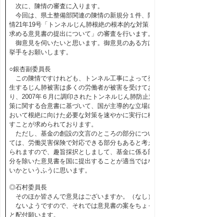
次に、陳情の審査に入ります。
今回は、県土整備部関連の陳情の新規分１件、陳
情21年19号「トンネルじん肺根絶の根本的な対策を
求める意見書の提出について」の審査を行います。
御意見を伺いたいと思います。御意見のある方は
挙手をお願いします。
○銀杏副委員長
この陳情ですけれども、トンネル工事によって発
生するじん肺被害は多くの労働者が被害を受けてお
り、2007年６月に調印されたトンネルじん肺防止対
策に関する合意書に基づいて、国が主導的な立場に
おいて根絶に向けた必要な対策を速やかに実行に移
すことが求められております。
ただし、基金の創設の文言のところの部分につい
ては、労働災害保険で対応できる部分もあると考え
られますので、趣旨採択としまして、基金に係る部
分を除いた意見書を国に提出することが適当ではな
いかというふうに思います。
◎石村委員長
そのほか皆さんで意見はございますか。（なし）
ないようですので、それでは意見書の案をちょっ
と配付願います。