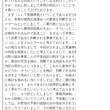
れている主な内容ということになるわけでございま
すが、それに対しまして本県の対応ということで、
４番ということで上げております。
まず（１）で実施事務ということでありますけれ
ども、本県が関西広域連合への参加を判断するメル
クマールといたしまして、二重行政にならないこ
と、それから費用対効果が大きい、そういったこと
が期待されるものであること、まずもって本県にと
って必要であると判断される事務であること、こう
いったことをメルクマールと考えております。これ
らの視点を持ちまして、今回示されました実施事務
の内容を精査をしたいと考えておりまして、各分野
の取り組み事業ごとの予算内訳の明示でありますと
か、参加の可否を検討・判断できる内容を示す予算
内訳の明示などにつきまして、これから参加するの
かどうか、そういったことを検討・判断できる内容
を示すよう求めたいと思っておりますし、今後さら
に検討を進めるに当たりましては、県と二重行政に
ならないよう、またできるだけ効率的な事務とする
よう求めていきたいというふうに考えております。
（２）、２つ目といたしまして、事務局体制、そ
れから財政についてでございます。予算案につきま
しては、分野別の予算の総額のみが現在示されてい
るところでございまして、その積算でありますとか