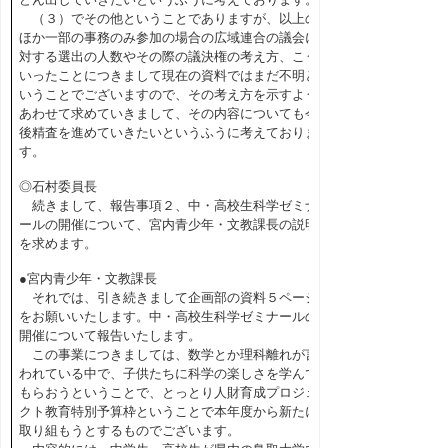
（３）でその他ということでありますが、以上の
ほか一部の事務のみ参加の場合の広域連合の議会に
対する選出の人数やその際の議決権の考え方、こう
いったことにつきまして現在の資料ではまだ不明と
いうことでございますので、その考え方を示すよう
あわせて求めていきまして、その内容についても今
後精査を進めていきたいというふうに考えておりま
す。
◎石村委員長
続きまして、報告事項２、中・高校生科学ゼミナ
ールの開催について、宮内青少年・文教課長の説明
を求めます。
●宮内青少年・文教課長
それでは、引き続きまして企画部の資料５ページ
をお願いいたします。中・高校生科学ゼミナールの
開催について報告いたします。
この事業につきましては、数学とか理科離れが言
われている中で、子供たちに科学の楽しさを学んで
もらおうということで、とっとり人財育成プロジェ
クト教育特別予算枠ということで本年度から新たに
取り組もうとするものでございます。