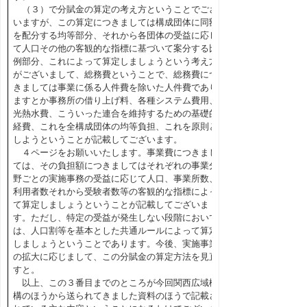
（３）で分賦金の算定の考え方ということでござ
いますが、この算定につきましては構成団体に同額
を配分する均等部分、それから各団体の受益に応じ
て人口その他の客観的な指標に基づいて案分する比
例部分、これによって算定しましょうという考え方
がございまして、総務費ということで、総務費につ
きましては事業に係る人件費を除いた人件費であり
ますとか事務所の借り上げ料、各種システム費用、
光熱水費、こういった連合を維持するための基礎的
経費、これを全構成団体の均等負担、これを原則と
しようということが記載してございます。
４ページをお願いいたします。事業費につきまし
ては、その負担額につきましてはそれぞれの事業分
野ごとの実施事務の受益に応じて人口、事業所数、
利用者数それから受験者数等の客観的な指標によっ
て算定しましょうということが記載してございま
す。ただし、特定の受益が発生しない段階において
は、人口割等を基本とした共通ルールによって算定
しましょうということであります。今後、実施事業
の拡大に応じまして、この分賦金の算定方法を見直
すと。
以上、この３番目までのところが今回関西広域機
構のほうから送られてきました資料のほうで記載さ