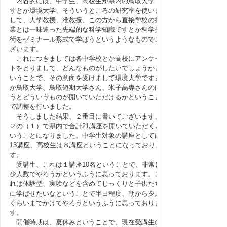
内容的には、中学生、高校生が県内の鳥取大学で
すとか環境大学、そういうところの研究室を使いま
して、大学教授、准教授、この方から直接学校の授
業とは一味違った先端的な科学知識ですとか科学技
術をゼミナール形式で学ぼうというようなものでご
ざいます。
これにつきましては各中学校とか高校にアンケー
トをとりまして、どんなものがしたいでしょうかと
いうことで、その意向を受けまして環境大学ですと
か鳥取大学、鳥取短期大学さん、米子高専さんのほ
うとどういうものが開いていただけるかということ
で調整を行いました。
そうしました結果、２番目に書いてございます、
２の（１）で県内で合計21講座を開いていただくと
いうことになりました。中学生対象の講座としては
13講座、高校生は８講座ということになっておりま
す。
受講生、これは１講座10名ということで、非常に
少人数でやろうかというふうに思っております。こ
れは体験型、実験などを含めてじっくりと子供たち
に学ばせたいなということで半日程度、朝から夕方
ぐらいまでかけてやろうというふうに思っておりま
す。
開催時期は、夏休みということで、現在受講生の