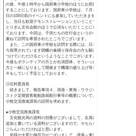
の後、午後１時半から国府東小学校のほうにお邪魔
することにしております。国府東小学校は、７月５
日の100日前のイベントにも参加していただきます
し、当日も歓迎デモンストレーションということで
とりぎん文化会館のほうで公演をいただくことにし
ております。今回は、子供たちの壮行会というのも
兼ねて訪問を希望されたところでございます。
また、この国府東小学校を訪問する際には、日ご
ろ指導されています因幡の傘踊り保存会の方も駆け
つけていただけるというようなことでございます。
今後もボランティアの方とか出演団体、そういった
方と一緒になりまして開催まで機運の盛り上げ等Ｐ
Ｒをしていく予定としております。
◎石村委員長
続きまして、報告事項４、境港－東海－ウラジオ
ストク定期貨客船航路就航行事等の概要について、
小牧交流推進課長の説明を求めます。
●小牧交流推進課長
文化観光局の資料の別冊がございまして、左肩に
追加と書いている資料がございますので、そちらを
ごらんいただければと思います。
皆様の大変な御尽力がございまして、境港～東海