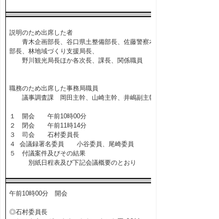
説明のため出席した者
青木企画部長、谷口県土整備部長、佐藤警察本
部長、林地域づくり支援局長、
野川観光局長ほか各次長、課長、関係職員
職務のため出席した事務局職員
議事調査課 岡田主幹、山崎主幹、井嶋副主幹
１ 開会 午前10時00分
２ 閉会 午前11時14分
３ 司会 石村委員長
４ 会議録署名委員 小谷委員、尾崎委員
５ 付議案件及びその結果
別紙日程表及び下記会議概要のとおり
午前10時00分 開会
◎石村委員長