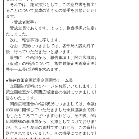
それでは、趣旨採択として、この意見書を提出す
ることについて賛成の皆さんの挙手をお願いいたし
ます。
（賛成者挙手）
賛成全員であります。よって、趣旨採択と決定い
たしました。
次に、報告事項に移ります。
なお、質疑につきましては、各部局の説明終了
後、行っていただきたいと思います。
最初に、企画部から、報告事項１、関西広域連合
（仮称）の検討について、亀井政策企画総室企画調
整チーム長に説明を求めます。
●亀井政策企画総室企画調整チーム長
企画部の資料の１ページをお願いいたします。政
策企画総室から関西広域連合の検討につきまして報
告をいたします。
関西広域連合の検討状況につきましては、今議会
の冒頭に開催していただきました全員協議会で説明
をしたところでございますけれども、その後、関西
広域機構の事務局から、別添としてつけております
が、ちょっと厚目の資料ですけれども、この資料が
送付されてまいりました。その概要につきまして報