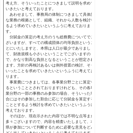
考え方、そういったことにつきまして説明を求めて
いきたいと考えております。
あわせまして、事務局の体制につきまして具体的
な業務の根拠として、組織、それから人数を検討す
るよう求めていきたいというふうに考えておりま
す。
分賦金の算定の考え方のうち総務費についてでご
ざいますが、すべての構成団体の均等負担というこ
とにいたしますと、本県は人口が最少でありまし
て、財政規模も小さいということでございますの
で、かなり割高な負担となるということが想定され
ます。方針の再検討あるいは例外措置の検討、そう
いったことを求めていきたいというふうに考えてお
ります。
事業費につきましては、各事業分野ごとに算定す
るということとされておりますけれども、その各事
業分野の一部の事務のみ参加の場合、そういった場
合にはその参加した割合に応じて分賦金を算定する
こととするよう検討を求めていきたいというふうに
考えております。
そのほか、現在示された内容では不明な点等まだ
多々ございますので、内容を精査いたしまして、本
県が参加について判断するために必要な意見をどん
どん出していきたいというふうに考えております。