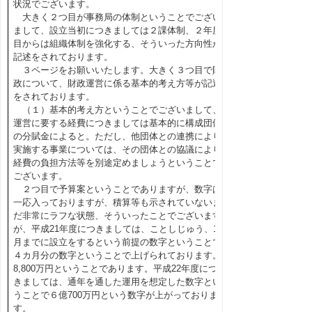
状況でございます。
大きく２つ目が事務局の体制ということでござい
まして、設立当初につきましては２課体制、２年度
目からは組織体制を強化する、そういった方向性が
記述をされております。
３ページをお願いいたします。大きく３つ目で財
政について、財政運営に係る基本的考え方等が記述
をされております。
（１）基本的考え方ということでございまして、
運営に要する経費につきましては基本的に構成団体
の分賦金によると。ただし、他団体との連携により
実施する事業については、その団体との協議により
経費の負担方法等を別途定めましょうということで
ございます。
２つ目で予算案ということでありますが、数字は
一応入っておりますが、積算等も示されていないま
だ非常にラフな状態、そういったことでございます
が、平成21年度につきましては、ことしじゅう、12
月までに設立をするという前提の数字ということで
４カ月分の数字ということで上げられております。
8,800万円ということであります。平成22年度につ
きましては、通年を通した運用を想定した数字とい
うことで６億700万円という数字が上がっておりま
す。