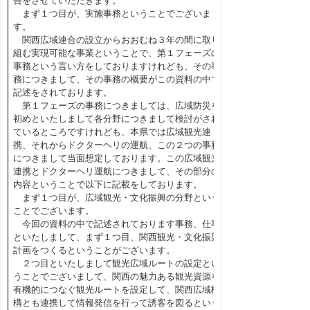
告をさせていただきます。
まず１つ目が、実施事務ということでございま
す。
関西広域連合の設立からおおむね３年の間に取り
組む実現可能な事業ということで、第１フェーズの
事務という言い方をしておりますけれども、その事
務につきまして、その事務の概要がこの資料の中で
記述をされております。
第１フェーズの事務につきましては、広域防災を
初めといたしまして各分野につきまして検討がされ
ているところですけれども、本県では広域観光連
携、それからドクターヘリの運航、この２つの事務
につきまして当面想定しております。この広域観光
連携とドクターヘリ運航につきまして、その部分の
内容ということで以下に記載をしております。
まず１つ目が、広域観光・文化振興の分野という
ことでございます。
今回の資料の中で記述されております事務、仕事
といたしまして、まず１つ目、関西観光・文化振興
計画をつくるということがございます。
２つ目といたしまして観光広域ルートの設定とい
うことでございまして、関西の魅力ある観光資源を
有機的につなぐ観光ルートを設定して、関西広域機
構とも連携して情報発信を行って誘客を図るという