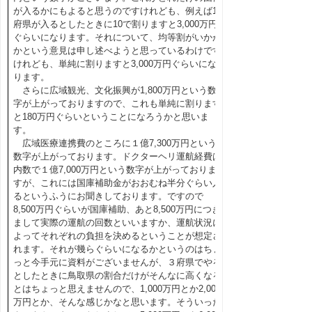
が入るかにもよると思うのですけれども、例えば10
府県が入るとしたときに10で割りますと3,000万円
ぐらいになります。それについて、均等割がいかが
かという意見は申し述べようと思っているわけです
けれども、単純に割りますと3,000万円ぐらいにな
ります。
さらに広域観光、文化振興が1,800万円という数
字が上がっておりますので、これも単純に割ります
と180万円ぐらいということになろうかと思いま
す。
広域医療連携費のところに１億7,300万円という
数字が上がっております。ドクターヘリ運航経費は
内数で１億7,000万円という数字が上がっておりま
すが、これには国庫補助金がおおむね半分ぐらい入
るというふうにお聞きしております。ですので
8,500万円ぐらいが国庫補助、あと8,500万円につき
まして実際の運航の回数といいますか、運航状況に
よってそれぞれの負担を決めるということが想定さ
れます。それが幾らぐらいになるかというのはちょ
っと今手元に資料がございませんが、３府県でやる
としたときに鳥取県の割合だけがそんなに高くなる
とはちょっと思えませんので、1,000万円とか2,000
万円とか、そんな感じかなと思います。そういった