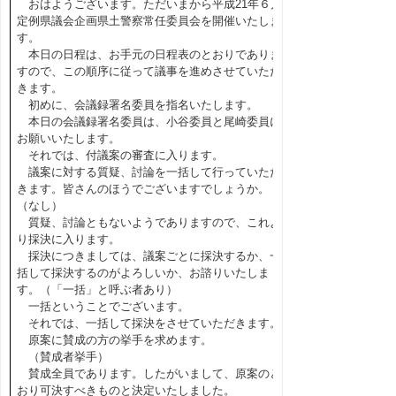
おはようございます。ただいまから平成21年６月
定例県議会企画県土警察常任委員会を開催いたしま
す。
本日の日程は、お手元の日程表のとおりでありま
すので、この順序に従って議事を進めさせていただ
きます。
初めに、会議録署名委員を指名いたします。
本日の会議録署名委員は、小谷委員と尾崎委員に
お願いいたします。
それでは、付議案の審査に入ります。
議案に対する質疑、討論を一括して行っていただ
きます。皆さんのほうでございますでしょうか。
（なし）
質疑、討論ともないようでありますので、これよ
り採決に入ります。
採決につきましては、議案ごとに採決するか、一
括して採決するのがよろしいか、お諮りいたしま
す。（「一括」と呼ぶ者あり）
一括ということでございます。
それでは、一括して採決をさせていただきます。
原案に賛成の方の挙手を求めます。
（賛成者挙手）
賛成全員であります。したがいまして、原案のと
おり可決すべきものと決定いたしました。