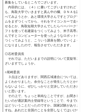
募集をしているところでございます。
内容的には、（４）に書いてございますけれど
も、鳥取大学でいきますと真ん中の欄、ＤＮＡを調
べてみようとか、あと環境大学さんですとプログラ
ムをまずつくってから、それをマイコンカーで走ら
せるとか、鳥取短期大学さんでしたらペーパークラ
フトを使って名建築をつくってみよう、米子高専さ
んですとコンピューターを使ったようなロボットを
つくってみようと、こういう講座を開いていくよう
になりましたので、報告させていただきます。
◎石村委員長
それでは、ただいままでの説明について質疑等ご
ざいますでしょうか。
○尾崎委員
３点ほどありますが、関西広域連合については、
よくわかりました。余分なことが発生したりとかな
らないように、ぜひしっかりと交渉していただきた
いと思います。
その上で、ちょっと単純なことですが、お聞きし
たいのが通訳案内士登録等ということで、今までの
はどういうことだったのですか。国家試験がありま
すね。あれだと全国のことを全部しなくてはいけな