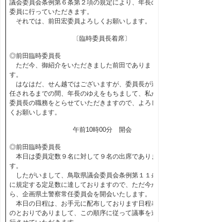
議会委員会条例第６条第２項の規定により、年長の
委員に行っていただきます。
それでは、前田宏委員よろしくお願いします。
〔臨時委員長着席〕
◎前田臨時委員長
ただ今、御紹介をいただきました前田でありま
す。
はなはだ、せん越ではございますが、委員長が選
任されるまでの間、年長のゆえをもちまして、私が
委員長の職務をとらせていただきますので、よろし
くお願いします。
午前10時00分 開会
◎前田臨時委員長
本日は委員定数９名に対して９名の出席でありま
す。
したがいまして、鳥取県議会委員会条例第１１条
に規定する定足数に達しておりますので、ただ今か
ら、企画県土警察常任委員会を開会いたします。
本日の日程は、お手元に配布しております日程表
のとおりでありまして、この順序に従って議事を進