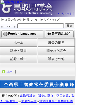
とりネット
Foreign Languages
音声読み上げ
ホーム
議会の動き
議会・議員
開かれた議会
記録・報告
議会その他
上へ
｜
企画県土警察常任委員会議事録
現在の位置：
鳥取県議会
議会の動き
委員会等の動
き（年度別）
平成21年度
地域振興県土警察常任委