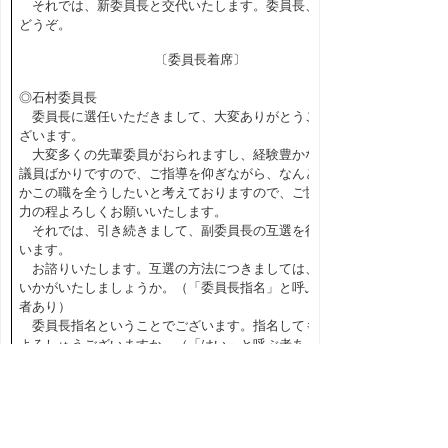
それでは、新委員長と交代いたします。委員長、
どうぞ。
〔委員長着席〕
◎石村委員長
委員長に選任いただきまして、大変ありがとうご
ざいます。
大変多くの先輩委員がおられますし、経験豊かな
議員ばかりですので、ご指導を仰ぎながら、なんと
かこの職を全うしたいと考えておりますので、ご協
力の程よろしくお願いいたします。
それでは、引き続きまして、副委員長の互選を行
います。
お諮りいたします。互選の方法につきましては、
いかがいたしましょうか。（「委員長指名」と呼ぶ
者あり）
委員長指名ということでございます。指名しても
よろしゅうございますか。（「はい」と呼ぶ者あ
り）それでは、銀杏議員を副委員長に指名したいと
思いますが、よろしゅうございますか。（「異議な
し」と呼ぶ者あり）
それでは、副委員長に銀杏議員が就任していただ
きます。