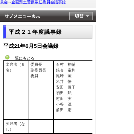
員会
企画県土警察常任委員会議事録
平成２１年度議事録
平成21年6月5日会議録
一覧にもどる
出席者（９
委員長
石村 祐輔
名）
副委員長
銀杏 泰利
委員
尾崎 薫
米井 悟
安田 優子
初田 勲
村田 実
小谷 茂
前田 宏
欠席者（な
し）