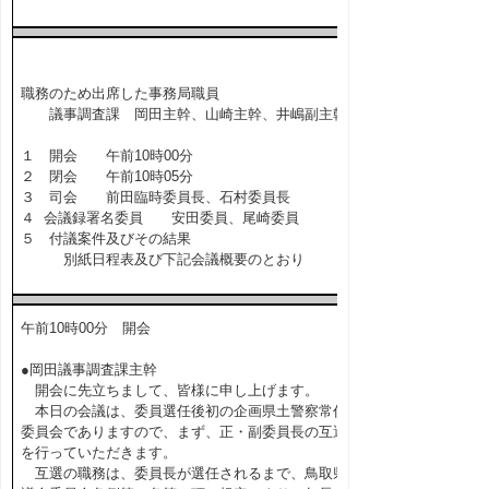
職務のため出席した事務局職員
議事調査課 岡田主幹、山崎主幹、井嶋副主幹
１ 開会 午前10時00分
２ 閉会 午前10時05分
３ 司会 前田臨時委員長、石村委員長
４ 会議録署名委員 安田委員、尾崎委員
５ 付議案件及びその結果
別紙日程表及び下記会議概要のとおり
午前10時00分 開会
●岡田議事調査課主幹
開会に先立ちまして、皆様に申し上げます。
本日の会議は、委員選任後初の企画県土警察常任
委員会でありますので、まず、正・副委員長の互選
を行っていただきます。
互選の職務は、委員長が選任されるまで、鳥取県