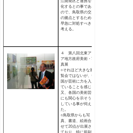
江開発区と連携を強
化するとの事である
ので、鳥取県の交易
の拠点とするため、
早急に対処すべきと
考える。
４ 第八回北東アジ
ア地方政府美術・写
真展
○それほど大きな展
覧会ではないが、中
国が芸術に力を入れ
ていることを感じ、
又、各国の美術芸術
にも関心を示そうと
している事が伺え
た。
○鳥取県からも写
真、書道、絵画合わ
せて20点が出展され
ており、特に前副知