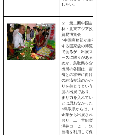
したい。
２ 第二回中国吉
林・北東アジア投資
貿易博覧会
○中国商務部が主催
する国家級の博覧会
であるが、出展スペ
ースに限りがあるた
めか、鳥取県を含む
出展の各国は、吉林
省との将来に向けて
の経済交流のかかわ
りを持とうという程
度の出展であり、あ
まり力を入れている
とは思わなかった。
○鳥取県からは、８
企業から出展されて
おり、二十世紀梨、
澤井コーヒー、氷温
技術を利用して保存