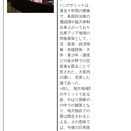
○このサミットは、
過去十年間の開催
で、各国自治体の共
通認識や協力体制が
出来上がっており、
北東アジア地域の共
同発展策として、経
済・貿易・経済情
報・先端技術・大
学・青少年・環境な
どの各分野での交流
促進を図ることで合
意された。大変内容
の濃い、充実した会
議であった。
○但し、地方地域間
のサミットである
故、やはり国家の枠
の中での施策とな
り、地方独自での事
業は限定されると考
える。その意味で
は、今後の日本政府