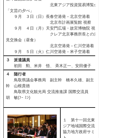
北東アジア投資貿易博覧会
「文芸の夕べ」
９月 ３日（日）長春空港発－北京空港着
北京市計画展覧館 視察
９月 ４日（月）天安門広場・故宮博物院 視察
クレア北京事務所長との意
見交換会（昼食）
北京空港発－仁川空港着
９月 ５日（火）仁川空港発－米子空港着
３ 派遣議員
初田 勲、米井 悟、 斉木正一、安田優子
４ 随行者
鳥取県議会事務局 副主幹 橋本久雄、副主
幹 山根貴徳
鳥取県文化観光局 交流推進課 国際交流員
胡 敏(ﾌｰ ﾐﾝ)
１ 第十一回北東ア
ジア地域国際交流・
協力地方政府サミッ
ト