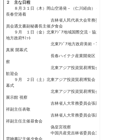
２ 主な日程
８月３１日（木）岡山空港発－（仁川経由）－
長春空港着
吉林省人民代表大会常務委
員会遇文書副秘書長主催夕食会
９月 １日（金）北東ｱｼﾞｱ地域国際交流・協力
地方政府ｻﾐｯﾄ
北東ｱｼﾞｱ地方政府美術・写
真展 開幕式
長春ハイテク産業開発区 視
察
北東アジア投資貿易博覧会
歓迎会
９月 ２日（土）北東アジア投資貿易博覧会 開
幕式
北東アジア投資貿易博覧会
展示館 視察
吉林省人大常務委員会張恩
祥副主任表敬
吉林省人大常務委員会張恩
祥副主任主催昼食会
偽皇宮視察
中国共産党吉林省委員会王
雲呻書記主催夕食会