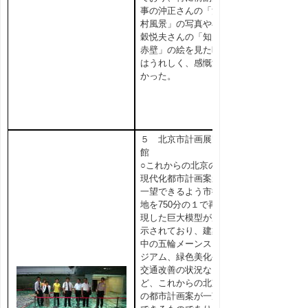
事の沖正さんの「漁
村風景」の写真や小
穀悦夫さんの「知夫
赤壁」の絵を見た時
はうれしく、感慨深
かった。
５ 北京市計画展覧
館
○これからの北京の
現代化都市計画案が
一望できるよう市街
地を750分の１で再
現した巨大模型が展
示されており、建築
中の五輪メーンスタ
ジアム、緑色美化や
交通改善の状況な
ど、これからの北京
の都市計画案が一望