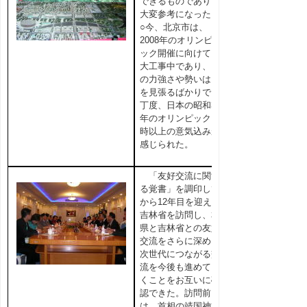
できるものであり、
大変参考になった。
○今、北京市は、
2008年のオリンピ
ック開催に向けて、
大工事中であり、そ
の力強さや勢いは目
を見張るばかりで、
丁度、日本の昭和39
年のオリンピック当
時以上の意気込みが
感じられた。
「友好交流に関す
る覚書」を調印して
から12年目を迎えた
吉林省を訪問し、本
県と吉林省との友好
交流をさらに深め、
次世代につながる交
流を今後も進めてい
くことをお互いに確
認できた。訪問前に
は、首相の靖国神社