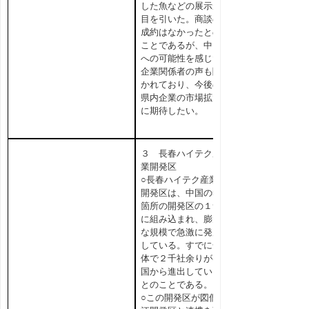
した魚などの展示が
目を引いた。商談の
成約はなかったとの
ことであるが、中国
への可能性を感じた
企業関係者の声も聞
かれており、今後の
県内企業の市場拡大
に期待したい。
３ 長春ハイテク産
業開発区
○長春ハイテク産業
開発区は、中国の53
箇所の開発区の１つ
に組み込まれ、膨大
な規模で急激に発展
している。すでに全
体で２千社余りが各
国から進出している
とのことである。
○この開発区が図們