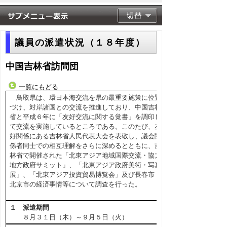
議員の派遣状況（１８年度）
中国吉林省訪問団
一覧にもどる
鳥取県は、環日本海交流を県の最重要施策に位置
づけ、対岸諸国との交流を推進しており、中国吉林
省と平成６年に「友好交流に関する覚書」を調印し
て交流を実施しているところである。このたび、友
好関係にある吉林省人民代表大会を表敬し、議会関
係者同士での相互理解をさらに深めるとともに、吉
林省で開催された「北東アジア地域国際交流・協力
地方政府サミット」、「北東アジア政府美術・写真
展」、「北東アジア投資貿易博覧会」及び長春市・
北京市の経済事情等について調査を行った。
１ 派遣期間
８月３１日（木）～９月５日（火）