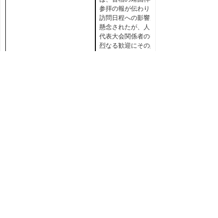
参拝の報が伝わり、
訪問日程への影響が
懸念されたが、人民
代表大会関係者の熱
烈なる歓迎にその懸
念は払拭され、互い
の立場や認識を理解
し合う絶好の機会と
なったことは、今回
の吉林省訪問の大き
な意義であったと感
じた。
また、長春市のハ
イテク産業開発区を
視察し、さらに、財
団法人日本国自治体
国際化協会（クレ
ア）北京事務所にお
いて現地での経済状
況を見聞きし、拡大
を続ける中国経済の
実態を感じることが
できたことは、中国