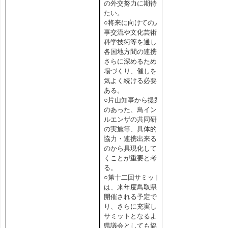
の外交努力に期待し
たい。
○将来に向けての人
事交流や文化芸術、
科学技術等を通して
各国地方間の連携を
さらに深めるための
場づくり、催しを根
気よく続ける必要が
ある。
○片山知事から提案
のあった、鳥インフ
ルエンザの共同研究
の実施等、具体的に
協力・連携出来るも
のから具現化してい
くことが重要と考え
る。
○第十二回サミット
は、来年度鳥取県で
開催される予定であ
り、さらに充実した
サミットとなるよう
県議会としても協力