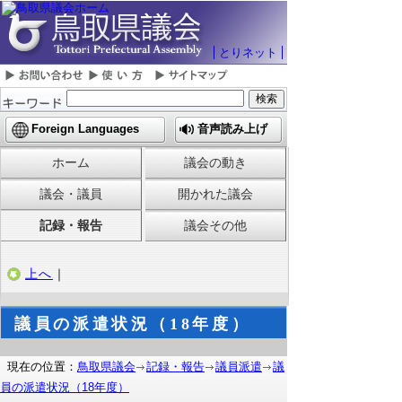
とりネット
Foreign Languages
音声読み上げ
ホーム
議会の動き
議会・議員
開かれた議会
記録・報告
議会その他
上へ
｜
議員の派遣状況（18年度）
現在の位置：
鳥取県議会
記録・報告
議員派遣
議
員の派遣状況（18年度）