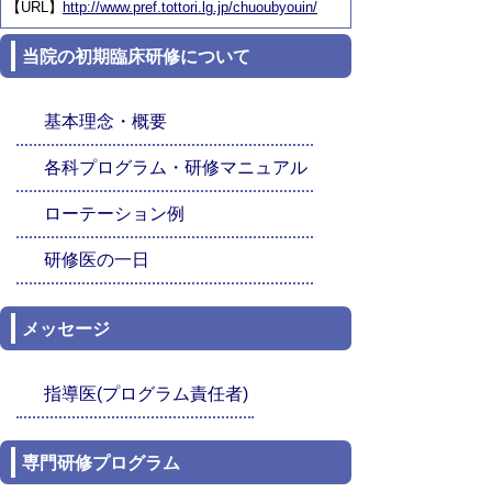
【URL】
http://www.pref.tottori.lg.jp/chuoubyouin/
当院の初期臨床研修について
基本理念・概要
各科プログラム・研修マニュアル
ローテーション例
研修医の一日
メッセージ
指導医(プログラム責任者)
専門研修プログラム