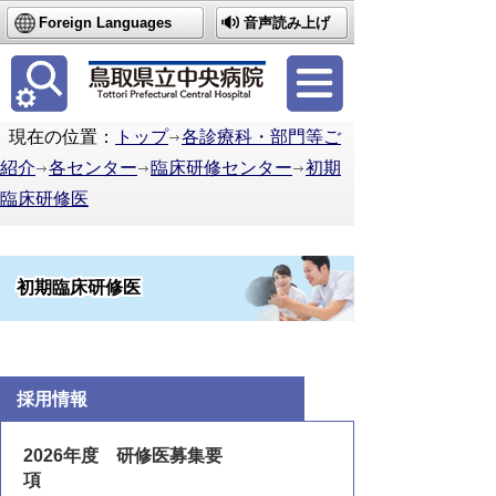
Foreign Languages
音声読み上げ
簡体中文
繁体中文
한국어
現在の位置：
トップ
各診療科・部門等ご
紹介
各センター
臨床研修センター
初期
臨床研修医
初期臨床研修医
病院見学申込み
問合せフォーム
採用情報
2026年度 研修医募集要
項