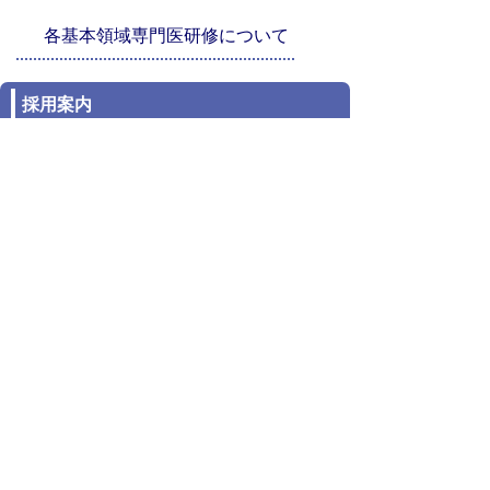
各基本領域専門医研修について
採用案内
待遇
病院見学案内
病院見学のご案内
リンク
鳥取県臨床研修指定病院協議会
NPO法人卒後臨床研修評価機構