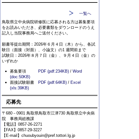
一覧へ
鳥取県立中央病院研修医に応募される方は募集要項
をお読みいただき、必要書類をダウンロードのうえ
記入し当院事務局へご送付ください。
願書等提出期間：2026年６月４日（木）から、各試
験日（面接（対面）、小論文）の1 週間前まで
試験日：2026年８月７日（金）、９月４日（金）の
いずれか
募集要項
PDF (pdf:234KB)
/
Word
(doc:50KB)
面接試験願書
PDF (pdf:64KB)
/
Excel
(xls:39KB)
応募先
〒680－0901 鳥取県鳥取市江津730 鳥取県立中央病
院 事務局総務課
【電話】0857-26-2271
【FAX】0857-29-3227
【E-mail】chuoubyouin@pref.tottori.lg.jp