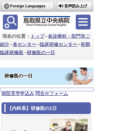
Foreign Languages
音声読み上げ
簡体中文
繁体中文
한국어
現在の位置：
トップ
各診療科・部門等ご
紹介
各センター
臨床研修センター
初期
臨床研修医
研修医の一日
研修医の一日
病院見学申込み
問合せフォーム
【内科系】研修医の1日