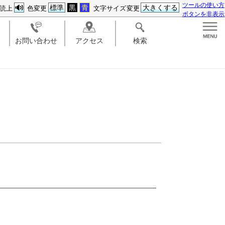
ツールの使い方
標準
黒
青
大きくする
読上
色変更
文字サイズ変更
ボタンを非表示
お問い合わせ
アクセス
検索