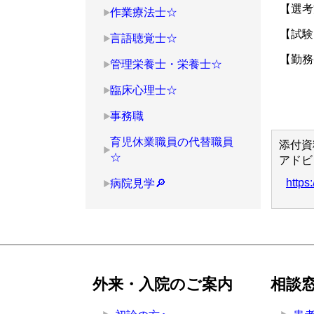
【選
作業療法士☆
【試験
言語聴覚士☆
【勤務
管理栄養士・栄養士☆
臨床心理士☆
事務職
育児休業職員の代替職員
添付資
☆
アドビ
https
病院見学🔎
外来・入院のご案内
相談