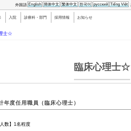
English
簡体中文
繁体中文
한국어
русский
Tiếng Việt
外国語
来
入院
診療科・部門
採用情報
お知らせ
理士☆
臨床心理士☆
計年度任用職員（臨床心理士）
用人数】1名程度