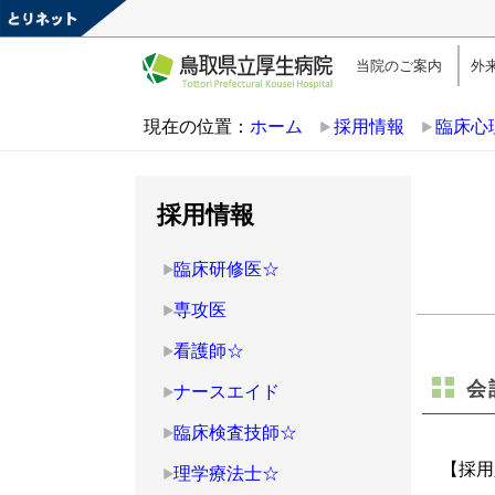
当院のご案内
外
現在の位置：
ホーム
採用情報
臨床心
採用情報
臨床研修医☆
専攻医
看護師☆
会
ナースエイド
臨床検査技師☆
【採
理学療法士☆