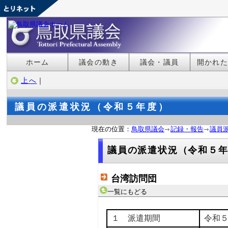
ホーム
議会の動き
議会・議員
開かれ
上へ
｜
議員の派遣状況（令和５年度）
現在の位置：
鳥取県議会
記録・報告
議員
議員の派遣状況（令和５
台湾訪問団
一覧にもどる
１ 派遣期間
令和