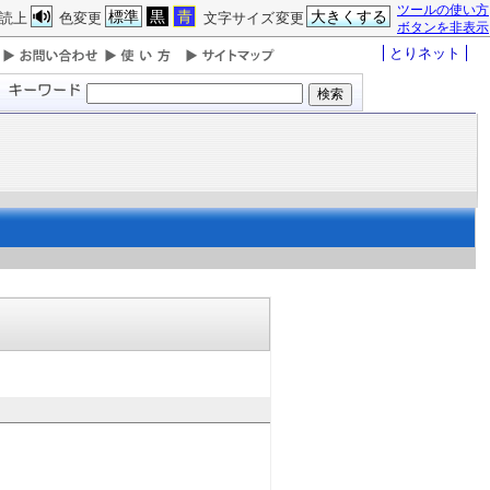
ツールの使い方
標準
黒
青
大きくする
読上
色変更
文字サイズ変更
ボタンを非表示
とりネット