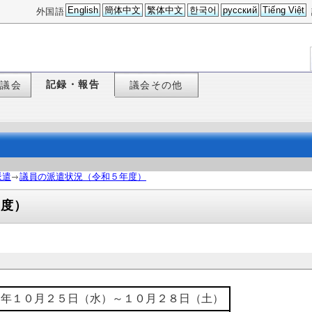
English
簡体中文
繁体中文
한국어
русский
Tiếng Việt
外国語
記録・報告
た議会
議会その他
派遣
議員の派遣状況（令和５年度）
年度）
５年１０月２５日（水）～１０月２８日（土）