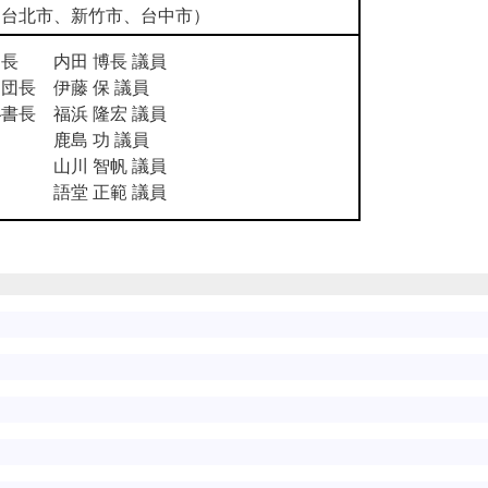
（台北市、新竹市、台中市）
団長 内田 博長 議員
団長 伊藤 保 議員
書長 福浜 隆宏 議員
鹿島 功 議員
山川 智帆 議員
語堂 正範 議員