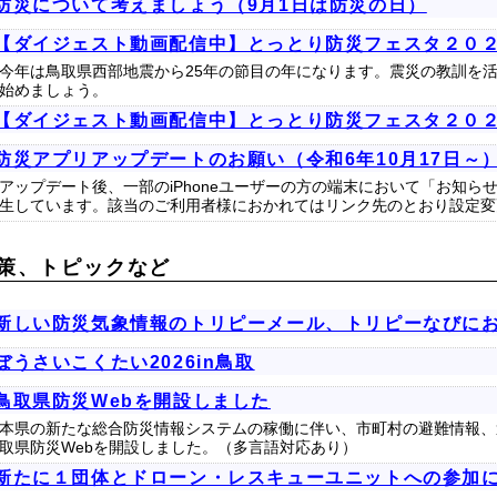
防災について考えましょう（9月1日は防災の日）
【ダイジェスト動画配信中】とっとり防災フェスタ２０
今年は鳥取県西部地震から25年の節目の年になります。震災の教訓を
始めましょう。
【ダイジェスト動画配信中】とっとり防災フェスタ２０
防災アプリアップデートのお願い（令和6年10月17日～
アップデート後、一部のiPhoneユーザーの方の端末において「お知
生しています。該当のご利用者様におかれてはリンク先のとおり設定変
策、トピックなど
新しい防災気象情報のトリピーメール、トリピーなびに
ぼうさいこくたい2026in鳥取
鳥取県防災Webを開設しました
本県の新たな総合防災情報システムの稼働に伴い、市町村の避難情報、
取県防災Webを開設しました。（多言語対応あり）
新たに１団体とドローン・レスキューユニットへの参加