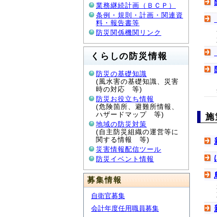
業務継続計画（ＢＣＰ）
条例・規則・計画・関連資
料・報告書等
防災関係機関リンク
くらしの防災情報
防災の基礎知識
(風水害の基礎知識、災害
時の対応 等)
防災お役立ち情報
(危険箇所、避難所情報、
ハザードマップ 等)
施
地域の防災対策
(自主防災組織の運営等に
関する情報 等)
災害情報配信ツール
防災イベント情報
募集情報
自衛官募集
会計年度任用職員募集