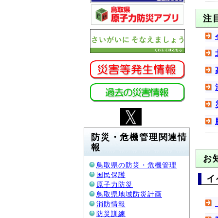
注
防災・危機管理関連情
報
お
鳥取県の防災・危機管理
国民保護
イ
原子力防災
鳥取県地域防災計画
消防情報
防災訓練