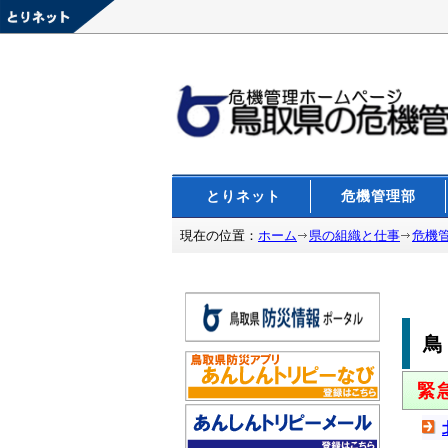
とりネット
危機管理部
現在の位置：
ホーム
県の組織と仕事
危機
緊