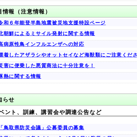
目情報（注意情報）
令和６年能登半島地震被災地支援特設ページ
北朝鮮によるミサイル発射に関する情報
高病原性鳥インフルエンザへの対応
漂着したアザラシやオットセイなど海獣類にご注意くだ
災害に便乗した悪質商法に十分注意を！
豚熱に関する情報
知らせ
ベント、訓練、講習会や調達公告など
「鳥取県防災会議」公募委員の募集