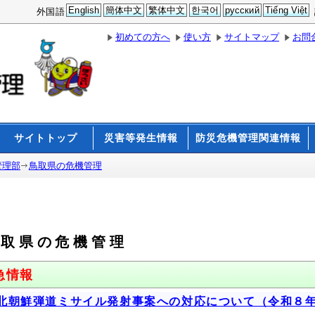
English
簡体中文
繁体中文
한국어
русский
Tiếng Việt
外国語
初めての方へ
使い方
サイトマップ
お問
サイトトップ
災害等発生情報
防災危機管理関連情報
管理部
鳥取県の危機管理
鳥取県の危機管理
急情報
北朝鮮弾道ミサイル発射事案への対応について（令和８