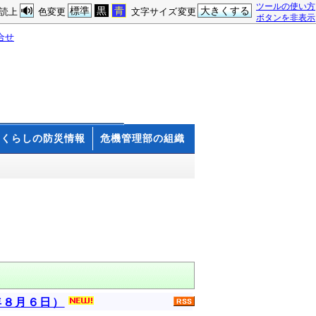
ツールの使い方
標準
黒
青
大きくする
読上
色変更
文字サイズ変更
ボタンを非表示
合せ
くらしの防災情報
危機管理部の組織
年８月６日）