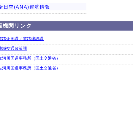
全日空(ANA)運航情報
係機関リンク
道路企画課／道路建設課
地域交通政策課
取河川国道事務所（国土交通省）
吉河川国道事務所（国土交通省）