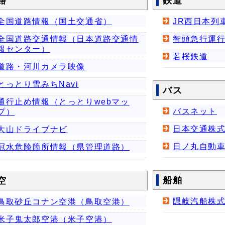
路
鉄道
全国道路情報（国土交通省）
JR西日本列
全国道路交通情報（日本道路交通情
智頭急行運
報センター）
若桜鉄道
道路・河川カメラ映像
とっとり雪みちNavi
バス
通行止め情報（とっとりwebマッ
バスネット
プ）
日本交通株
大山ドライブナビ
日ノ丸自動
冠水危険箇所情報（県管理道路）
船舶
空
隠岐汽船株
鳥取砂丘コナン空港（鳥取空港）
米子鬼太郎空港（米子空港）