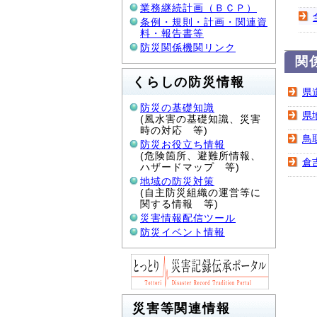
業務継続計画（ＢＣＰ）
条例・規則・計画・関連資
料・報告書等
防災関係機関リンク
関
くらしの防災情報
県
防災の基礎知識
県
(風水害の基礎知識、災害
時の対応 等)
鳥
防災お役立ち情報
(危険箇所、避難所情報、
倉
ハザードマップ 等)
地域の防災対策
(自主防災組織の運営等に
関する情報 等)
災害情報配信ツール
防災イベント情報
災害等関連情報