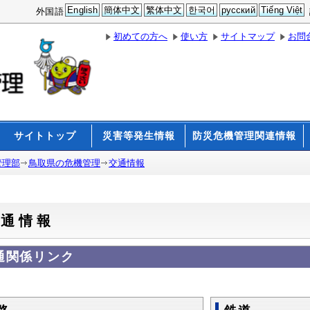
English
簡体中文
繁体中文
한국어
русский
Tiếng Việt
外国語
初めての方へ
使い方
サイトマップ
お問
サイトトップ
災害等発生情報
防災危機管理関連情報
管理部
鳥取県の危機管理
交通情報
交通情報
通関係リンク