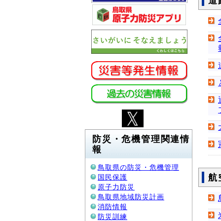
道
防災・危機管理関連情
報
鳥取県の防災・危機管理
航
国民保護
原子力防災
鳥取県地域防災計画
消防情報
防災訓練