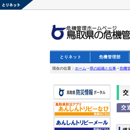
とりネット
危機管理部
現在の位置：
ホーム
県の組織と仕事
危機
交