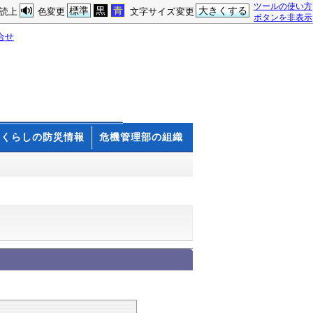
ツールの使い方
標準
黒
青
大きくする
読上
色変更
文字サイズ変更
ボタンを非表示
合せ
くらしの防災情報
危機管理部の組織