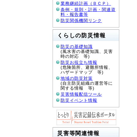
業務継続計画（ＢＣＰ）
条例・規則・計画・関連資
料・報告書等
防災関係機関リンク
くらしの防災情報
防災の基礎知識
(風水害の基礎知識、災害
時の対応 等)
防災お役立ち情報
(危険箇所、避難所情報、
ハザードマップ 等)
地域の防災対策
(自主防災組織の運営等に
関する情報 等)
災害情報配信ツール
防災イベント情報
災害等関連情報