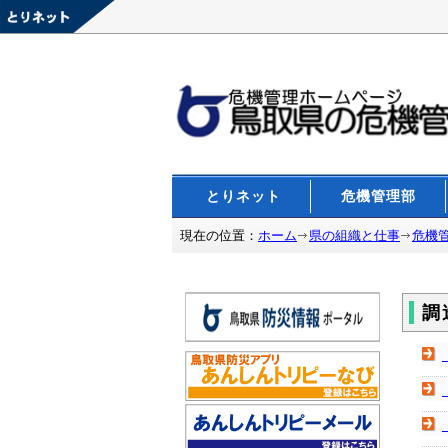
とりネット
危機管理部
現在の位置：
ホーム
県の組織と仕事
危機
調