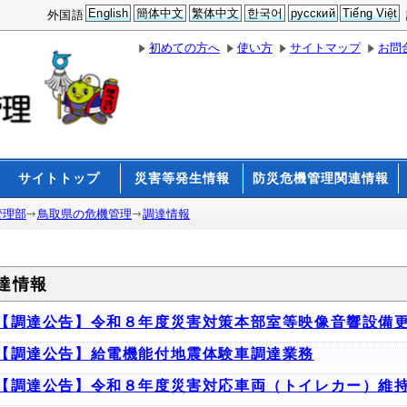
English
簡体中文
繁体中文
한국어
русский
Tiếng Việt
外国語
初めての方へ
使い方
サイトマップ
お問
サイトトップ
災害等発生情報
防災危機管理関連情報
管理部
鳥取県の危機管理
調達情報
達情報
【調達公告】令和８年度災害対策本部室等映像音響設備
【調達公告】給電機能付地震体験車調達業務
【調達公告】令和８年度災害対応車両（トイレカー）維