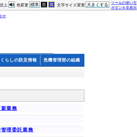
ツールの使い方
標準
黒
青
大きくする
読上
色変更
文字サイズ変更
ボタンを非表示
合せ
くらしの防災情報
危機管理部の組織
更新業務
持管理委託業務