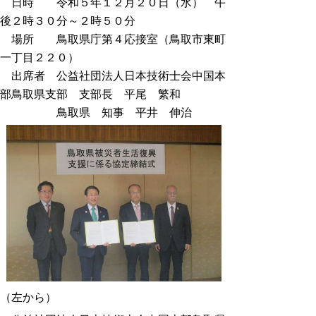
日時 令和５年１２月２０日（水） 午
後２時３０分～２時５０分
場所 鳥取県庁第４応接室（鳥取市東町
一丁目２２０）
出席者 公益社団法人日本技術士会中国本
部鳥取県支部 支部長 平尾 繁和
鳥取県 知事 平井 伸治
（左から）