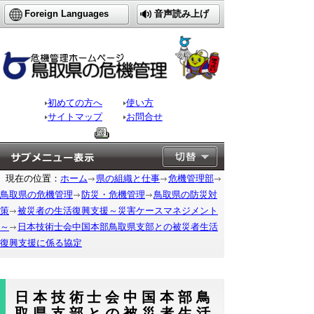
Foreign Languages
音声読み上げ
初めての方へ
使い方
サイトマップ
お問合せ
現在の位置：
ホーム
県の組織と仕事
危機管理部
鳥取県の危機管理
防災・危機管理
鳥取県の防災対
策
被災者の生活復興支援～災害ケースマネジメント
～
日本技術士会中国本部鳥取県支部との被災者生活
復興支援に係る協定
日本技術士会中国本部鳥
取県支部との被災者生活