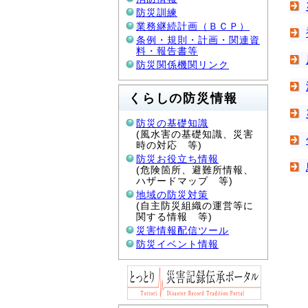
防災訓練
業務継続計画（ＢＣＰ）
条例・規則・計画・関連資
料・報告書等
防災関係機関リンク
くらしの防災情報
防災の基礎知識
(風水害の基礎知識、災害
時の対応 等)
防災お役立ち情報
(危険箇所、避難所情報、
ハザードマップ 等)
地域の防災対策
(自主防災組織の運営等に
関する情報 等)
災害情報配信ツール
防災イベント情報