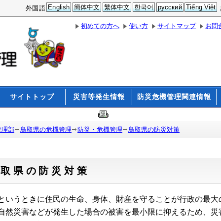
English
簡体中文
繁体中文
한국어
русский
Tiếng Việt
外国語
初めての方へ
使い方
サイトマップ
お問
サイトトップ
災害等発生情報
防災危機管理関連情報
管理部
鳥取県の危機管理
防災・危機管理
鳥取県の防災対策
鳥取県の防災対策
というときに住民の生命、身体、財産を守ることが行政の最大
自然災害などが発生した場合の被害を最小限に抑えるため、災