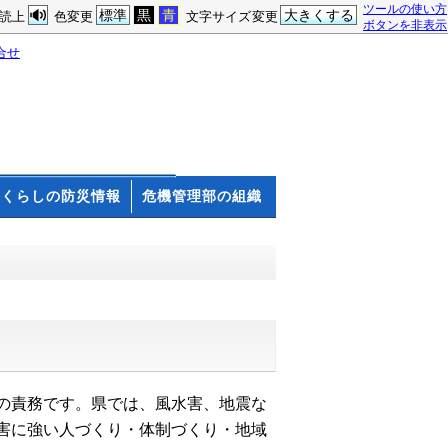
ツールの使い方
標準
黒
青
大きくする
読上
色変更
文字サイズ変更
ボタンを非表示
合せ
くらしの防災情報
危機管理部の組織
の責務です。県では、風水害、地震な
害に強い人づくり・体制づくり・地域