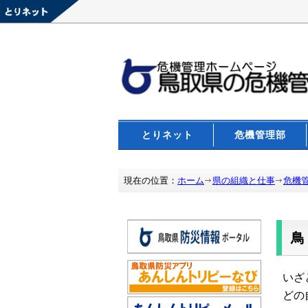
とりネット
危機管理部
現在の位置：
ホーム
県の組織と仕事
危機
いざ
どの