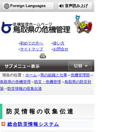
Foreign Languages
音声読み上げ
初めての方へ
使い方
サイトマップ
お問合せ
現在の位置：
ホーム
県の組織と仕事
危機管理部
鳥取県の危機管理
防災・危機管理
鳥取県の防災対
策
防災情報の収集伝達
防災情報の収集伝達
総合防災情報システム