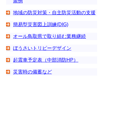
条例
地域の防災対策・自主防災活動の支援
簡易型災害図上訓練(DIG)
オール鳥取県で取り組む業務継続
ぼうさいトリピーデザイン
起震車予定表（中部消防HP）
災害時の備蓄など
▲ページ上部に戻る
と
個人情報保護
|
リンクについて
|
著作権に
り
ついて
|
アクセシビリティ
ネ
鳥取県 危機管理部 危機管理政策課
住所 〒680-8570
鳥取県鳥取市東町1丁目
ッ
271
地図
電話
0857-26-7584
ト
ファクシミリ 0857-26-