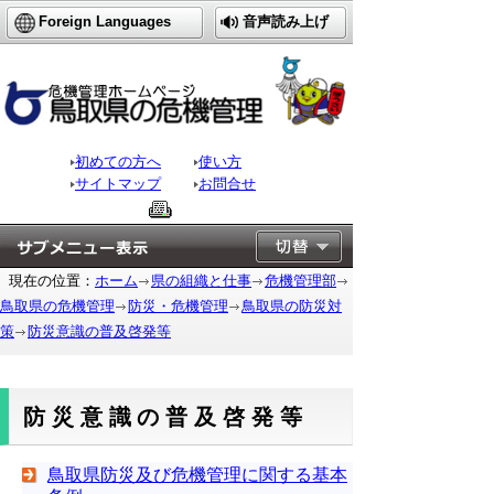
Foreign Languages
音声読み上げ
初めての方へ
使い方
サイトマップ
お問合せ
現在の位置：
ホーム
県の組織と仕事
危機管理部
鳥取県の危機管理
防災・危機管理
鳥取県の防災対
策
防災意識の普及啓発等
防災意識の普及啓発等
鳥取県防災及び危機管理に関する基本