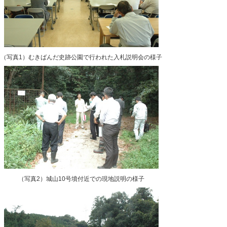
（写真1）むきばんだ史跡公園で行われた入札説明会の様子
（写真2）城山10号墳付近での現地説明の様子