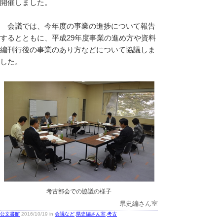
開催しました。
会議では、今年度の事業の進捗について報告
するとともに、平成29年度事業の進め方や資料
編刊行後の事業のあり方などについて協議しま
した。
考古部会での協議の様子
県史編さん室
公文書館
2016/10/19 in
会議など
,
県史編さん室
,
考古