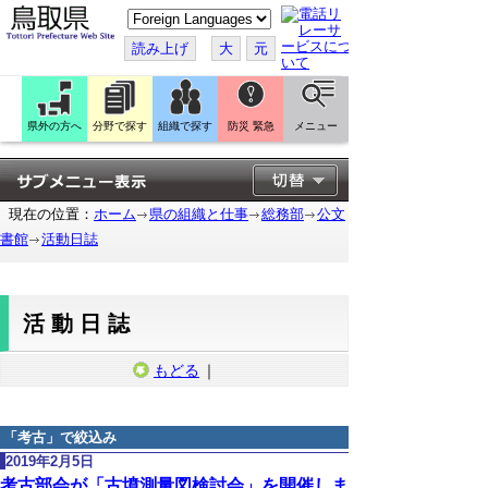
こ
の
ペ
読み上げ
大
元
ー
ジ
を
翻
訳
県外の方へ
分野で探す
組織で探す
防災 緊急
メニュー
す
る
現在の位置：
ホーム
県の組織と仕事
総務部
公文
書館
活動日誌
活動日誌
もどる
｜
「
考古
」で絞込み
2019年2月5日
考古部会が「古墳測量図検討会」を開催しま