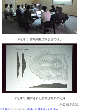
（写真1）古墳測量図検討会の様子
（写真2）検討された古墳測量図の写真
県史編さん室
公文書館
2019/02/05 in
会議など
,
県史編さん室
,
考古