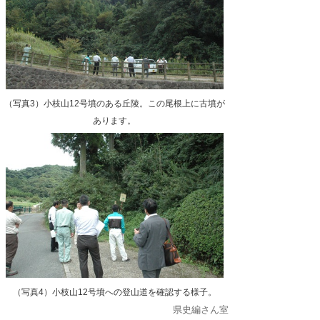
（写真3）小枝山12号墳のある丘陵。この尾根上に古墳が
あります。
（写真4）小枝山12号墳への登山道を確認する様子。
県史編さん室