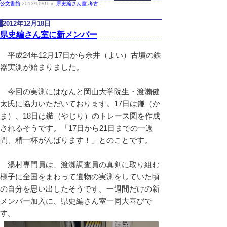
公文書館
2013/10/01 in
県史編さん室
,
考古
2012年12月18日
県史編さん室に新メンバー
平成24年12月17日から余井（よい）古墳の鉄
器実測が始まりました。
今回の実測にはなんと岡山大学院生・渡瀨健
太氏に協力いただいております。17日は鎌（か
ま）、18日は鏃（やじり）のトレース図を作成
されるそうです。「17日から21日までの一週
間、精一杯がんばります！」とのことです。
湯村専門員は、渡瀬調査員の真剣に取り組む
様子に全国をまわって遺物の実測をしていた頃
の自分を思い出したそうです。一週間だけの新
メンバー加入に、県史編さん室一同大喜びで
す。