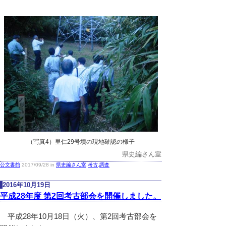
（写真4）里仁29号墳の現地確認の様子
県史編さん室
公文書館
2017/09/28 in
県史編さん室
,
考古
,
調査
2016年10月19日
平成28年度 第2回考古部会を開催しました。
平成28年10月18日（火）、第2回考古部会を