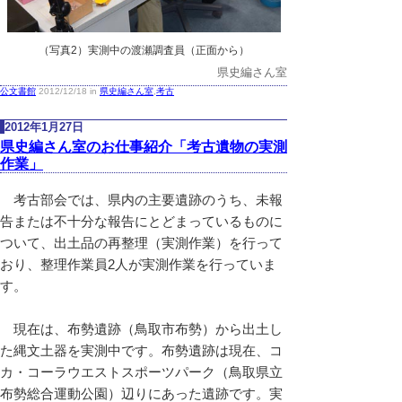
（写真2）実測中の渡瀬調査員（正面から）
県史編さん室
公文書館
2012/12/18 in
県史編さん室
,
考古
2012年1月27日
県史編さん室のお仕事紹介「考古遺物の実測
作業」
考古部会では、県内の主要遺跡のうち、未報
告または不十分な報告にとどまっているものに
ついて、出土品の再整理（実測作業）を行って
おり、整理作業員2人が実測作業を行っていま
す。
現在は、布勢遺跡（鳥取市布勢）から出土し
た縄文土器を実測中です。布勢遺跡は現在、コ
カ・コーラウエストスポーツパーク（鳥取県立
布勢総合運動公園）辺りにあった遺跡です。実