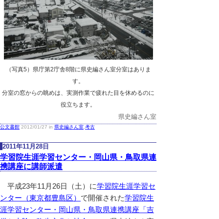
（写真5）県庁第2庁舎8階に県史編さん室分室はありま
す。
分室の窓からの眺めは、実測作業で疲れた目を休めるのに
役立ちます。
県史編さん室
公文書館
2012/01/27 in
県史編さん室
,
考古
2011年11月28日
学習院生涯学習センター・岡山県・鳥取県連
携講座に講師派遣
平成23年11月26日（土）に
学習院生涯学習セ
ンター（東京都豊島区）
で開催された
学習院生
涯学習センター・岡山県・鳥取県連携講座「吉