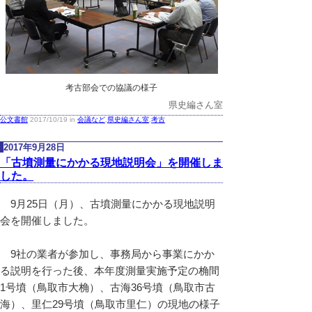
考古部会での協議の様子
県史編さん室
公文書館
2017/10/19 in
会議など
,
県史編さん室
,
考古
2017年9月28日
「古墳測量にかかる現地説明会」を開催しま
した。
9月25日（月）、古墳測量にかかる現地説明
会を開催しました。
9社の業者が参加し、事務局から事業にかか
る説明を行った後、本年度測量実施予定の桷間
1号墳（鳥取市大桷）、古海36号墳（鳥取市古
海）、里仁29号墳（鳥取市里仁）の現地の様子