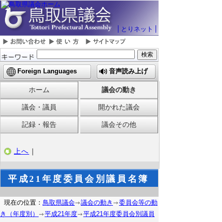
とりネット
Foreign Languages
音声読み上げ
ホーム
議会の動き
議会・議員
開かれた議会
記録・報告
議会その他
上へ
｜
平成21年度委員会別議員名簿
現在の位置：
鳥取県議会
議会の動き
委員会等の動
き（年度別）
平成21年度
平成21年度委員会別議員