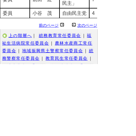
民主」
委員
小谷 茂
自由民主党
4
前のページ
次のページ
上の階層へ
｜
総務教育常任委員会
｜
福
祉生活病院常任委員会
｜
農林水産商工常任
委員会
｜
地域振興県土警察常任委員会
｜
総
務警察常任委員会
｜
教育民生常任委員会
｜
経済産業常任委員会
｜
企画土木常任委員会
｜
地球温暖化対策調査特別委員会
｜
広域連
携調査特別委員会
｜
中海圏域調査特別委員
会
｜
決算審査特別委員会
▲ページ上部に戻る
と
個人情報保護
|
リンクについて
|
著作権に
り
ついて
|
アクセシビリティ