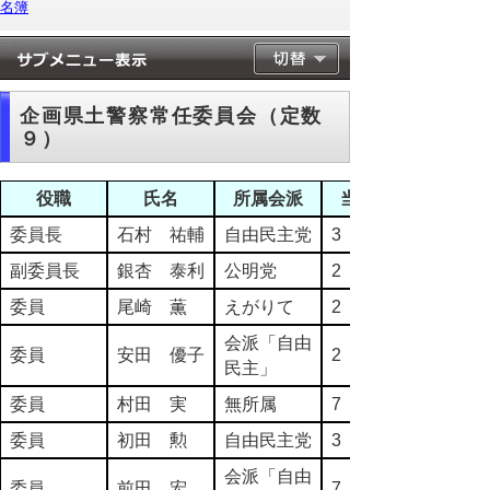
名簿
企画県土警察常任委員会（定数
９）
役職
氏名
所属会派
当選回数
委員長
石村 祐輔
自由民主党
3
副委員長
銀杏 泰利
公明党
2
委員
尾崎 薫
えがりて
2
会派「自由
委員
安田 優子
2
民主」
委員
村田 実
無所属
7
委員
初田 勲
自由民主党
3
会派「自由
委員
前田 宏
7