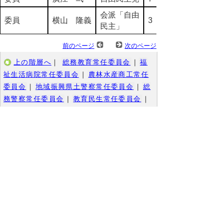
会派「自由
委員
横山 隆義
3
民主」
前のページ
次のページ
上の階層へ
｜
総務教育常任委員会
｜
福
祉生活病院常任委員会
｜
農林水産商工常任
委員会
｜
地域振興県土警察常任委員会
｜
総
務警察常任委員会
｜
教育民生常任委員会
｜
経済産業常任委員会
｜
企画土木常任委員会
｜
地球温暖化対策調査特別委員会
｜
広域連
携調査特別委員会
｜
中海圏域調査特別委員
会
｜
決算審査特別委員会
▲ページ上部に戻る
と
個人情報保護
|
リンクについて
|
著作権に
り
ついて
|
アクセシビリティ