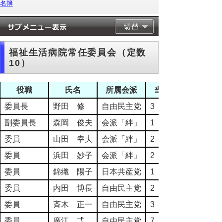
名簿
福祉生活病院常任委員会（定数
10）
役職
氏名
所属会派
当選回数
委員長
野田 修
自由民主党
3
副委員長
森岡 俊夫
会派「絆」
1
委員
山田 幸夫
会派「絆」
2
委員
浜田 妙子
会派「絆」
2
委員
錦織 陽子
日本共産党
1
委員
内田 博長
自由民主党
2
委員
斉木 正一
自由民主党
3
委員
廣江 弌
自由民主党
7