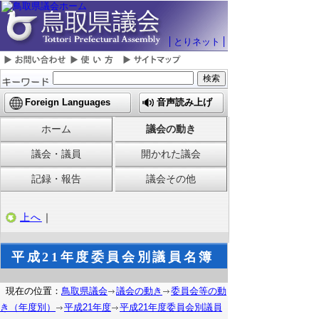
とりネット
Foreign Languages
音声読み上げ
ホーム
議会の動き
議会・議員
開かれた議会
記録・報告
議会その他
上へ
｜
平成21年度委員会別議員名簿
現在の位置：
鳥取県議会
議会の動き
委員会等の動
き（年度別）
平成21年度
平成21年度委員会別議員