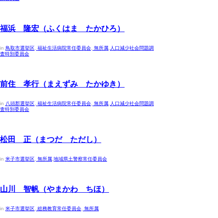
2023年4月30日
福浜 隆宏（ふくはま たかひろ）
in
鳥取市選挙区
,
福祉生活病院常任委員会
,
無所属
,
人口減少社会問題調
査特別委員会
2023年4月30日
前住 孝行（まえずみ たかゆき）
in
八頭郡選挙区
,
福祉生活病院常任委員会
,
無所属
,
人口減少社会問題調
査特別委員会
2023年4月30日
松田 正（まつだ ただし）
in
米子市選挙区
,
無所属
,
地域県土警察常任委員会
2023年4月30日
山川 智帆（やまかわ ちほ）
in
米子市選挙区
,
総務教育常任委員会
,
無所属