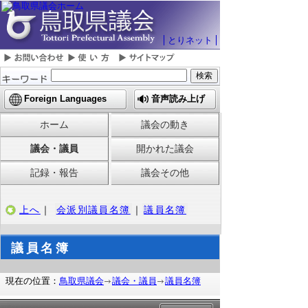
とりネット
Foreign Languages
音声読み上げ
ホーム
議会の動き
議会・議員
開かれた議会
記録・報告
議会その他
上へ
｜
会派別議員名簿
｜
議員名簿
議員名簿
現在の位置：
鳥取県議会
議会・議員
議員名簿