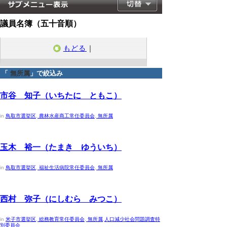
議員名簿（五十音順）
もどる
｜
「
無所属
」で絞込み
2023年4月30日
市谷 知子（いちたに ともこ）
in
鳥取市選挙区
,
農林水産商工常任委員会
,
無所属
2023年4月30日
玉木 裕一（たまき ゆういち）
in
鳥取市選挙区
,
福祉生活病院常任委員会
,
無所属
2023年4月30日
西村 弥子（にしむら みつこ）
in
米子市選挙区
,
総務教育常任委員会
,
無所属
,
人口減少社会問題調査特
別委員会