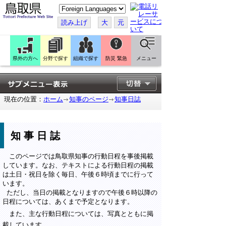
こ
の
ペ
読み上げ
大
元
ー
ジ
を
翻
訳
県外の方へ
分野で探す
組織で探す
防災 緊急
メニュー
す
る
現在の位置：
ホーム
知事のページ
知事日誌
知事日誌
このページでは鳥取県知事の行動日程を事後掲載
しています。なお、テキストによる行動日程の掲載
は土日・祝日を除く毎日、午後６時頃までに行って
います。
ただし、当日の掲載となりますので午後６時以降の
日程については、あくまで予定となります。
また、主な行動日程については、写真とともに掲
載しています。