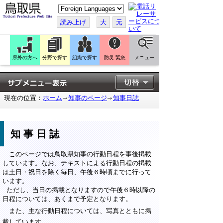
こ
の
ペ
読み上げ
大
元
ー
ジ
を
翻
訳
県外の方へ
分野で探す
組織で探す
防災 緊急
メニュー
す
る
現在の位置：
ホーム
知事のページ
知事日誌
知事日誌
このページでは鳥取県知事の行動日程を事後掲載
しています。なお、テキストによる行動日程の掲載
は土日・祝日を除く毎日、午後６時頃までに行って
います。
ただし、当日の掲載となりますので午後６時以降の
日程については、あくまで予定となります。
また、主な行動日程については、写真とともに掲
載しています。