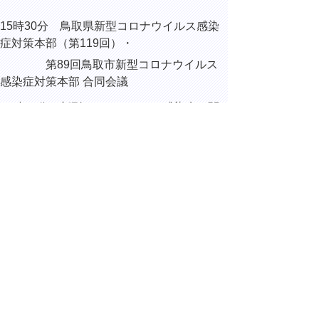
15時30分 鳥取県新型コロナウイルス感染
症対策本部（第119回）・
第89回鳥取市新型コロナウイルス
感染症対策本部 合同会議
18時30分 新型コロナウイルス感染症に関
する全国知事会と国との意見交換会（WEB
出席）
▲ページ上部に戻る
と
個人情報保護
|
リンクについて
|
著作権に
り
ついて
|
アクセシビリティ
ネ
ッ
鳥取県総務部総務課
住所 〒680-8570
ト
鳥取県鳥取市東町1丁目220