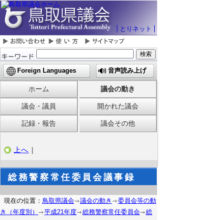
とりネット
Foreign Languages
音声読み上げ
ホーム
議会の動き
議会・議員
開かれた議会
記録・報告
議会その他
上へ
｜
総務警察常任委員会議事録
現在の位置：
鳥取県議会
議会の動き
委員会等の動
き（年度別）
平成21年度
総務警察常任委員会
総