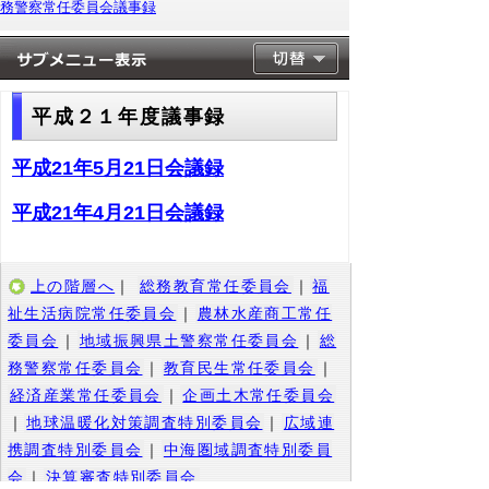
務警察常任委員会議事録
平成２１年度議事録
平成21年5月21日会議録
平成21年4月21日会議録
上の階層へ
｜
総務教育常任委員会
｜
福
祉生活病院常任委員会
｜
農林水産商工常任
委員会
｜
地域振興県土警察常任委員会
｜
総
務警察常任委員会
｜
教育民生常任委員会
｜
経済産業常任委員会
｜
企画土木常任委員会
｜
地球温暖化対策調査特別委員会
｜
広域連
携調査特別委員会
｜
中海圏域調査特別委員
会
｜
決算審査特別委員会