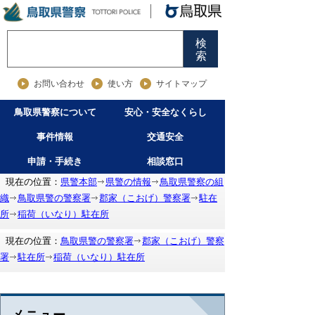
検
索
お問い合わせ
使い方
サイトマップ
鳥取県警察について
安心・安全なくらし
事件情報
交通安全
申請・手続き
相談窓口
現在の位置：
県警本部
県警の情報
鳥取県警察の組
織
鳥取県警の警察署
郡家（こおげ）警察署
駐在
所
稲荷（いなり）駐在所
現在の位置：
鳥取県警の警察署
郡家（こおげ）警察
署
駐在所
稲荷（いなり）駐在所
メニュー