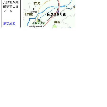
八頭郡八頭
町稲荷１８
２－５
周辺地図
管轄区域
（八頭町）
大坪、延命寺、山上、上峰寺、山田、花原、山路、
下峰寺、下坂、宮谷、奥田、稲荷、下門尾、門尾、
井古、堀越、市場、上津黒、下津黒、覚王寺、別
府、篠波、麻生、福地、野町、落岩、山志谷、明
辺、姫路
もどる
｜
鳥取県郡家警察署
住所 〒680-0461 鳥取県八頭郡八頭町郡家120番地2
電話 ：0858-72-0110（代表）
ファクシミリ：0858-72-0112