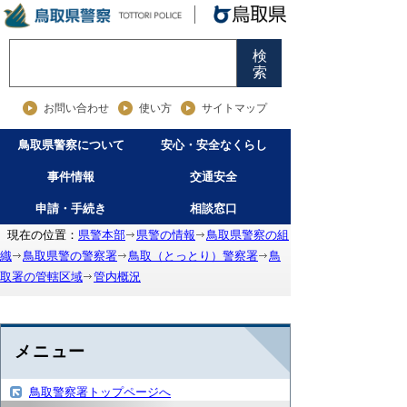
検
索
お問い合わせ
使い方
サイトマップ
鳥取県警察について
安心・安全なくらし
事件情報
交通安全
申請・手続き
相談窓口
現在の位置：
県警本部
県警の情報
鳥取県警察の組
織
鳥取県警の警察署
鳥取（とっとり）警察署
鳥
取署の管轄区域
管内概況
メニュー
鳥取警察署トップページへ