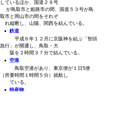
しているほか、国道２９号
が鳥取市と姫路市の間、国道５３号が鳥
取市と岡山市の間をそれぞ
れ縦断し、山陽、関西を結んでいる。
鉄道
平成６年１２月に京阪神を結ぶ「智頭
急行」が開通し、鳥取・大
阪を２時間３７分で結んでいる。
空港
鳥取空港があり、東京便が１日5便
（所要時間１時間５分）就航し
ている。
特産物
松葉ガニ・二十世紀梨・砂丘らっきょ
うなどがある。
管内の面積