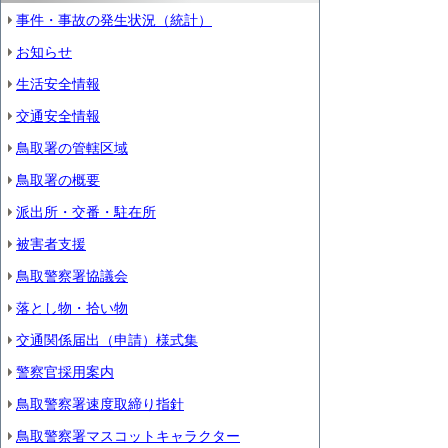
事件・事故の発生状況（統計）
お知らせ
生活安全情報
交通安全情報
鳥取署の管轄区域
鳥取署の概要
派出所・交番・駐在所
被害者支援
鳥取警察署協議会
落とし物・拾い物
交通関係届出（申請）様式集
警察官採用案内
鳥取警察署速度取締り指針
鳥取警察署マスコットキャラクター