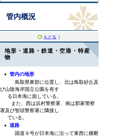
管内概況
もどる
｜
地形・道路・鉄道・空港・特産
物
管内の地形
鳥取県東部に位置し、北は鳥取砂丘及
び山陰海岸国立公園を有す
る日本海に面している。
また、西は浜村警察署、南は郡家警察
署及び智頭警察署に隣接し
ている。
道路
国道９号が日本海に沿って東西に横断