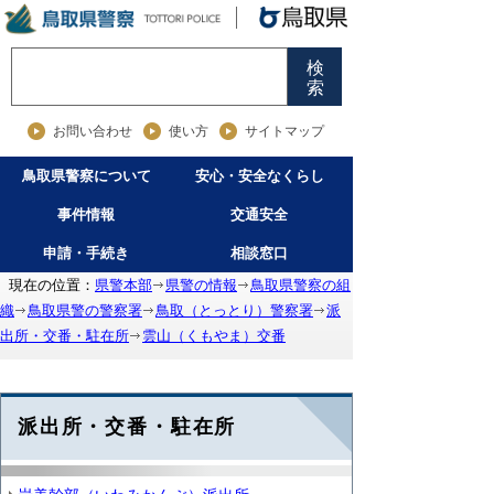
検
索
お問い合わせ
使い方
サイトマップ
鳥取県警察について
安心・安全なくらし
事件情報
交通安全
申請・手続き
相談窓口
現在の位置：
県警本部
県警の情報
鳥取県警察の組
織
鳥取県警の警察署
鳥取（とっとり）警察署
派
出所・交番・駐在所
雲山（くもやま）交番
派出所・交番・駐在所