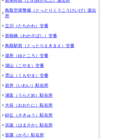
岩美幹部（いわみかんぶ）派出所
鳥取空港警備（とっとりくうこうけいび）派出
所
立川（たちかわ）交番
若桜橋（わかさばし）交番
鳥取駅前（とっとりえきまえ）交番
湯所（ゆところ）交番
湖山（こやま）交番
雲山（くもやま）交番
岩井（いわい）駐在所
浦富（うらどめ）駐在所
大谷（おおたに）駐在所
砂丘（さきゅう）駐在所
浜坂（はまさか）駐在所
賀露（かろ）駐在所