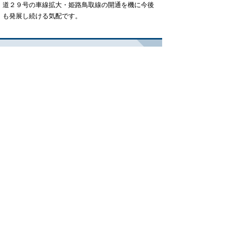
道２９号の車線拡大・姫路鳥取線の開通を機に今後
も発展し続ける気配です。
管轄区域
鳥取市雲山、新、大杙、東今在家、正連
寺
鳥取市桜谷、面影１，２丁目、大覚寺
鳥取市的場及び的場１～４丁目
所在地
〒680-0862
鳥取市雲山２２１番地９７
周辺地図
➡雲山交番の改修工事について