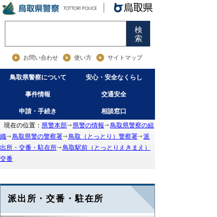
検
索
お問い合わせ
使い方
サイトマップ
鳥取県警察について
安心・安全なくらし
事件情報
交通安全
申請・手続き
相談窓口
現在の位置：
県警本部
県警の情報
鳥取県警察の組
織
鳥取県警の警察署
鳥取（とっとり）警察署
派
出所・交番・駐在所
鳥取駅前（とっとりえきまえ）
交番
派出所・交番・駐在所