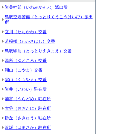
岩美幹部（いわみかんぶ）派出所
鳥取空港警備（とっとりくうこうけいび）派出
所
立川（たちかわ）交番
若桜橋（わかさばし）交番
鳥取駅前（とっとりえきまえ）交番
湯所（ゆところ）交番
湖山（こやま）交番
雲山（くもやま）交番
岩井（いわい）駐在所
浦富（うらどめ）駐在所
大谷（おおたに）駐在所
砂丘（さきゅう）駐在所
浜坂（はまさか）駐在所