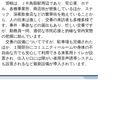
管轄は、ＪＲ鳥取駅周辺であり、官公署、ホテ
ル、各種事業所、商店街が密集しているほか、スナ
ック、深夜飲食店などの繁華街を抱えていることか
ら、人の往来は激しく、交番の来訪者も多種多様で
す。事件・事故などの届出もあり、忙しい交番です
が、勤務員一同、適切な市民応接と的確な管内実態
の把握に励んでいます。
交番の設備についてですが、駐車場も完備された
ほか、１階部分にコミュニティールームや身体の不
自由な方でも安心して利用できる来客用トイレが設
置され、出入り口には障がい者用音声誘導システム
も設置されるなど最新設備が導入されています。
管轄区域
鳥取市末広温泉町、永楽温泉町、東品治
町
鳥取市栄町の一部（国道５３以南）
鳥取市瓦町、今町１，２丁目、行徳１～
３丁目、幸町
鳥取市西品治、古市、天神町、扇町、興